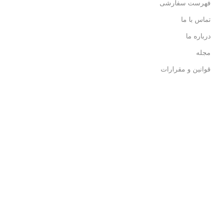
فهرست سفارشی
تماس با ما
درباره ما
مجله
قوانین و مقرارات
دسترسی سریع
حریم خصوصی
فرصت های شغلی
ارسال هدیه
سوالات متداول