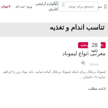
منو
ورود / ثبت نام
0
تومان
تناسب اندام و تغذیه
28
تناسب اندام و تغذیه
ژانویه
معرفی انواع لیموناد
0
Admin
لیموناد پرتقال برای اینکه لیموناد پرتقال آماده نمایید، باید مواد زیر را فراهم
نمایید:¾-۱فنجان...
ادامه مطلب