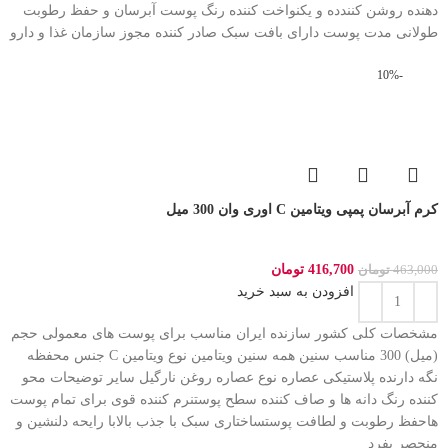
دهنده روشن کنندده و یکنواخت کننده رنگ پوست آبرسان و حفظ رطوبت
طولانی مدت پوست دارای بافت سبک صادر کننده مجوز سازمان غذا و دارو
-10%
کرم آبرسان پمپی ویتامین C اوری وان 300 میل
416,700
تومان
463,000
تومان
افزودن به سبد خرید
مشخصات کلی کشور سازنده ایران مناسب برای پوست های معمولی حجم
(میل) 300 مناسب سنین همه سنین ویتامین نوع ویتامین C جنس محفظه
نگه دارنده پلاستیکی عصاره نوع عصاره روغن نارگیل سایر توضیحات محو
کننده رنگ دانه ها و صاف کننده سطح پوستنرم کننده قوی برای تمام پوست
هاحفظ رطوبت و لطافت پوستساختاری سبک با جذب بالابا رایحه دلنشین و
منحصر بفرد