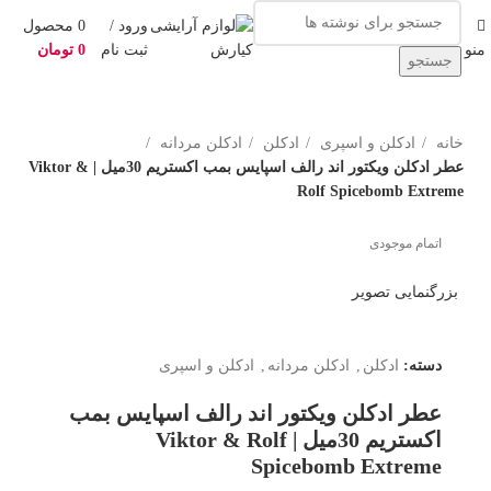
ورود /
0
محصول
منو
ثبت نام
0
تومان
جستجو
خانه
ادکلن و اسپری
ادکلن
ادکلن مردانه
عطر ادکلن ویکتور اند رالف اسپایس بمب اکستریم 30میل | Viktor &
Rolf Spicebomb Extreme
اتمام موجودی
بزرگنمایی تصویر
دسته:
ادکلن
,
ادکلن مردانه
,
ادکلن و اسپری
عطر ادکلن ویکتور اند رالف اسپایس بمب
اکستریم 30میل | Viktor & Rolf
Spicebomb Extreme