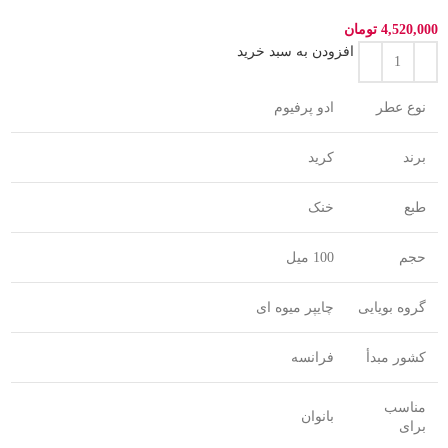
4,520,000
تومان
افزودن به سبد خرید
نوع عطر
ادو پرفیوم
برند
کرید
طبع
خنک
حجم
100 میل
گروه بویایی
چایپر میوه ای
کشور مبدأ
فرانسه
مناسب
بانوان
برای