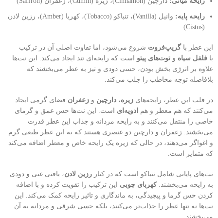
رایحه میانی:
دارچین (Cinnamon)، زیره (Cumin)، زعفران (Saffron)
رایحه پایه:
وانیل (Vanilla)، تنباکو (Tobacco)، کهربا (Amber)، رزین لادن
(Cistus)
این عطر با
گریپ‌فروت
شروع می‌شود، اما تفاوت اصلی آن در ترکیب
با
فلفل سیاه
و
توت‌های پیتو
است که رایحه‌ای تند ایجاد می‌کند. این نت‌ها
علاوه بر انرژی بخش بودن، حسی دودی و تیز به عطر می‌بخشند که
بلافاصله توجه مخاطب را جلب می‌کند.
در قلب این عطر، رایحه‌های
زیره
،
دارچین
و
زعفران
فضای گرمی ایجاد
می‌کنند که هم معطر و هم
ادویه‌ای
است. این نت‌ها حس عمق و گرمای
خاصی را منتقل می‌کنند و به رایحه مردانه و جذاب این عطر قدرت
می‌بخشند. زعفران و دارچین دو عنصری هستند که به این عطر طبعی گرم
و اغواگر می‌دهند، در حالی که زیره یک رایحه خاص و معطر اضافه می‌کند
که متمایز است.
نت‌های پایانی شامل تنباکو است که در کنار
رزین لادن
، بافتی غنی و دودی
به رایحه می‌بخشند.
کهربای چوبی
این ترکیب را تقویت کرده و با اضافه
کردن حس گرما و پیچیدگی، به ماندگاری و تاثیر رایحه کمک می‌کند. این
نت‌ها نه تنها عطر را جذاب‌تر می‌کنند، بلکه حسی شرقی و مردانه به آن
می‌بخشند.