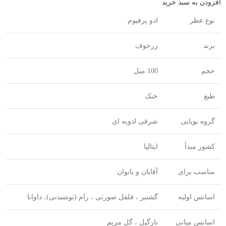
افزودن به سبد خرید
نوع عطر
ادو پرفیوم
برند
زرجوف
حجم
100 میل
طبع
خنک
گروه بویایی
شرقی ادویه ای
کشور مبدأ
ایتالیا
مناسب برای
آقایان و بانوان
اسانس اولیه
گشنیز ، فلفل صورتی ، رام (نوشیدنی)، داوانا
اسانس میانی
نارگیل ، گل مریم