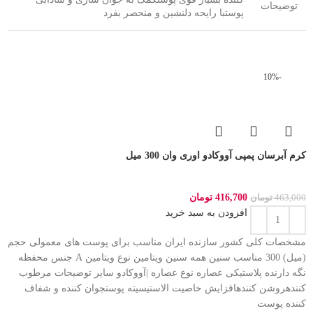
توضیحات
پوستبا رایحه دلنشین و منحصر بفرد
-10%
کرم آبرسان پمپی آووکادو اوری وان 300 میل
416,700
تومان
463,000
تومان
افزودن به سبد خرید
مشخصات کلی کشور سازنده ایران مناسب برای پوست های معمولی حجم
(میل) 300 مناسب سنین همه سنین ویتامین نوع ویتامین A جنس محفظه
نگه دارنده پلاستیکی عصاره نوع عصاره |آووکادو سایر توضیحات مرطوب
کنندهروشن کنندهافزایش خاصیت الاستیسیته پوستجوان کننده و شفاف
کننده پوست