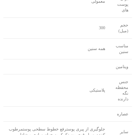
معمولی
پوست
های
حجم
300
(میل)
مناسب
همه سنین
سنین
ویتامین
جنس
محفظه
پلاستیکی
نگه
دارنده
عصاره
جلوگیری از پیری پوسترفع خطوط سطحی پوستمرطوب
سایر
کننده بسیار قوی پوستکمک به جوان سازی و شادابی