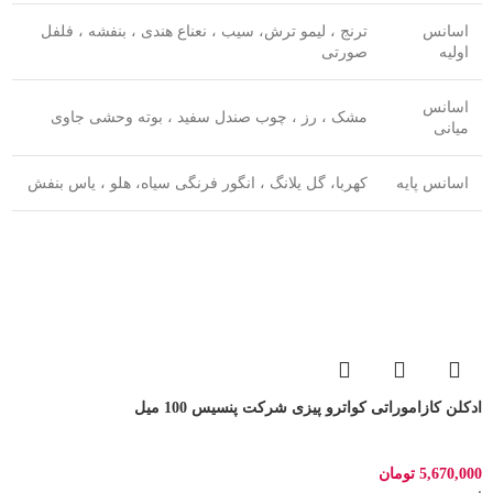
اسانس
ترنج ، لیمو ترش، سیب ، نعناع هندی ، بنفشه ، فلفل
اولیه
صورتی
اسانس
مشک ، رز ، چوب صندل سفید ، بوته وحشی جاوی
میانی
اسانس پایه
کهربا، گل یلانگ ، انگور فرنگی سیاه، هلو ، یاس بنفش
ادکلن کازاموراتی کواترو پیزی شرکت پنسیس 100 میل
5,670,000
تومان