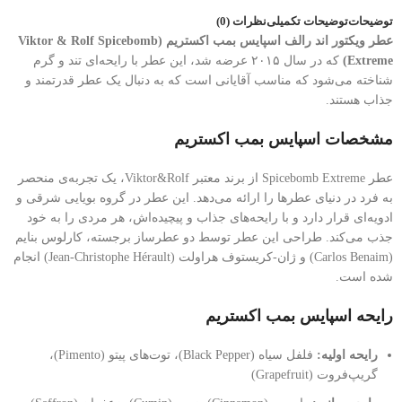
توضیحات
توضیحات تکمیلی
نظرات (0)
عطر ویکتور اند رالف اسپایس بمب اکستریم (Viktor & Rolf Spicebomb
Extreme)
که در سال ۲۰۱۵ عرضه شد، این عطر با رایحه‌ای تند و گرم
شناخته می‌شود که مناسب آقایانی است که به دنبال یک عطر قدرتمند و
جذاب هستند.
مشخصات اسپایس بمب اکستریم
عطر Spicebomb Extreme از برند معتبر Viktor&Rolf، یک تجربه‌ی منحصر
به فرد در دنیای عطرها را ارائه می‌دهد. این عطر در گروه بویایی شرقی و
ادویه‌ای قرار دارد و با رایحه‌های جذاب و پیچیده‌اش، هر مردی را به خود
جذب می‌کند. طراحی این عطر توسط دو عطرساز برجسته، کارلوس بنایم
(Carlos Benaim) و ژان-کریستوف هراولت (Jean-Christophe Hérault) انجام
شده است.
رایحه اسپایس بمب اکستریم
رایحه اولیه:
فلفل سیاه (Black Pepper)، توت‌های پیتو (Pimento)،
گریپ‌فروت (Grapefruit)