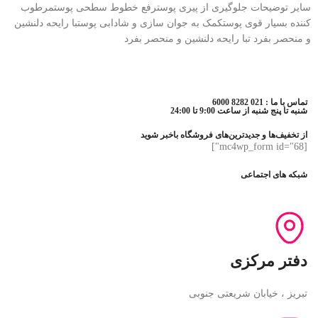
سایر توضیحات جلوگیری از پیری پوسترفع خطوط سطحی پوستمرطوب
کننده بسیار قوی پوستکمک به جوان سازی و شادابی پوستبا رایحه دلنشین
و منحصر بفرد تبا رایحه دلنشین و منحصر بفرد
تماس با ما : 021 8282 6000
شنبه تا پنج شنبه از ساعت 9:00 تا 24:00
از تخفیف‌ها و جدیدترین‌های فروشگاه باخبر شوید
[mc4wp_form id="68"]
شبکه های اجتماعی
دفتر مرکزی
تبریز ، خیابان شریعتی جنوبی