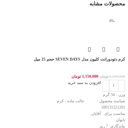
محصولات مشابه
-8%
کرم دئودورانت کلیون مدل SEVEN DAYS حجم 25 میل
1,150,000
تومان
1,250,000
تومان
افزودن به سبد خرید
وزن : 50
گرم
شناسه محصول :
حالت ماده :
کرم
100131221201
مناسب برای :
آقایان,
بانوان
ماندگاری: 7
روز