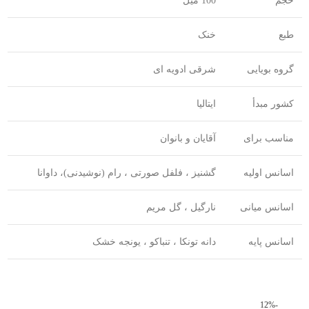
حجم
100 میل
طبع
خنک
گروه بویایی
شرقی ادویه ای
کشور مبدأ
ایتالیا
مناسب برای
آقایان و بانوان
اسانس اولیه
گشنیز ، فلفل صورتی ، رام (نوشیدنی)، داوانا
اسانس میانی
نارگیل ، گل مریم
اسانس پایه
دانه تونکا ، تنباکو ، یونجه خشک
-12%