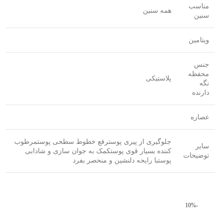
مناسب
همه سنین
سنین
ویتامین
جنس
محفظه
پلاستیکی
نگه
دارنده
عصاره
جلوگیری از پیری پوسترفع خطوط سطحی پوستمرطوب
سایر
کننده بسیار قوی پوستکمک به جوان سازی و شادابی
توضیحات
پوستبا رایحه دلنشین و منحصر بفرد
-10%