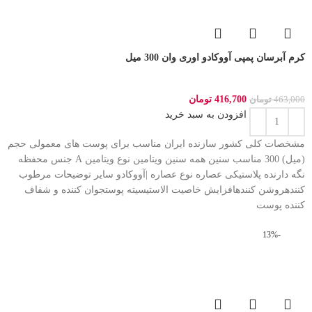
کرم آبرسان پمپی آووکادو اوری وان 300 میل
416,700
تومان
463,000
تومان
افزودن به سبد خرید
مشخصات کلی کشور سازنده ایران مناسب برای پوست های معمولی حجم
(میل) 300 مناسب سنین همه سنین ویتامین نوع ویتامین A جنس محفظه
نگه دارنده پلاستیکی عصاره نوع عصاره |آووکادو سایر توضیحات مرطوب
کنندهروشن کنندهافزایش خاصیت الاستیسیته پوستجوان کننده و شفاف
کننده پوست
-13%