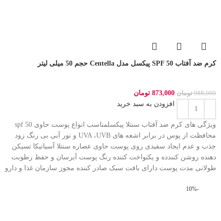
کرم ضد آفتاب SPF 50 پیکسل مدل Centella حجم 50 میلی لیتر
873,000
تومان
988,000
تومان
افزودن به سبد خرید
ویژگی های کرم ضد آفتاب سنتلا پیکسلمناسب انواع پوست حاوی spf 50
محافظت از پوس در برابر اشعه های UVA ،UVB و نور آبی بی رنگ زود
جذب و عدم ایجاد سفیدی روی پوست حاوی عصاره سنتلا آسیاتیکا تسیکن
دهنده روشن کنندده و یکنواخت کننده رنگ پوست آبرسان و حفظ رطوبت
طولانی مدت پوست دارای بافت سبک صادر کننده مجوز سازمان غذا و دارو
-10%