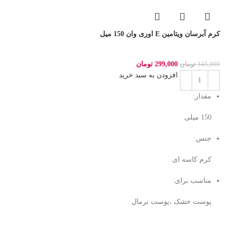
کرم آبرسان ویتامین E اوری وان 150 میل
299,000
تومان
345,000
تومان
افزودن به سبد خرید
مقدار:
150 میلی‌
جنس:
کرم کاسه ای
مناسب برای:
پوست خشک ،پوست نرمال