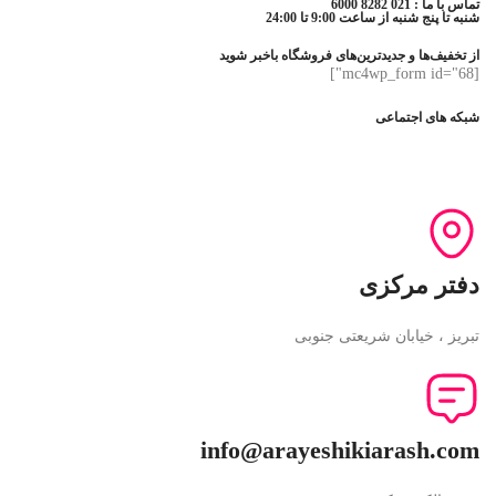
تماس با ما : 021 8282 6000
شنبه تا پنج شنبه از ساعت 9:00 تا 24:00
از تخفیف‌ها و جدیدترین‌های فروشگاه باخبر شوید
[mc4wp_form id="68"]
شبکه های اجتماعی
دفتر مرکزی
تبریز ، خیابان شریعتی جنوبی
info@arayeshikiarash.com