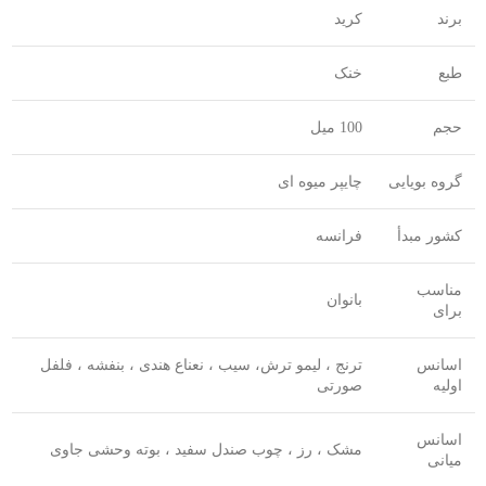
برند
کرید
طبع
خنک
حجم
100 میل
گروه بویایی
چایپر میوه ای
کشور مبدأ
فرانسه
مناسب
بانوان
برای
اسانس
ترنج ، لیمو ترش، سیب ، نعناع هندی ، بنفشه ، فلفل
اولیه
صورتی
اسانس
مشک ، رز ، چوب صندل سفید ، بوته وحشی جاوی
میانی