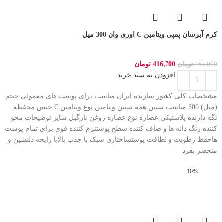
کرم آبرسان پمپی ویتامین C اوری وان 300 میل
416,700
تومان
463,000
تومان
افزودن به سبد خرید
مشخصات کلی کشور سازنده ایران مناسب برای پوست های معمولی حجم
(میل) 300 مناسب سنین همه سنین ویتامین نوع ویتامین C جنس محفظه
نگه دارنده پلاستیکی عصاره نوع عصاره روغن نارگیل سایر توضیحات محو
کننده رنگ دانه ها و صاف کننده سطح پوستنرم کننده قوی برای تمام پوست
هاحفظ رطوبت و لطافت پوستساختاری سبک با جذب بالابا رایحه دلنشین و
منحصر بفرد
-10%