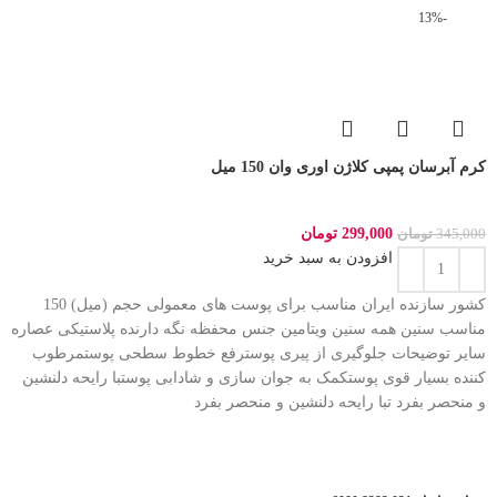
-13%
کرم آبرسان پمپی کلاژن اوری وان 150 میل
299,000
تومان
345,000
تومان
افزودن به سبد خرید
کشور سازنده ایران مناسب برای پوست های معمولی حجم (میل) 150
مناسب سنین همه سنین ویتامین جنس محفظه نگه دارنده پلاستیکی عصاره
سایر توضیحات جلوگیری از پیری پوسترفع خطوط سطحی پوستمرطوب
کننده بسیار قوی پوستکمک به جوان سازی و شادابی پوستبا رایحه دلنشین
و منحصر بفرد تبا رایحه دلنشین و منحصر بفرد