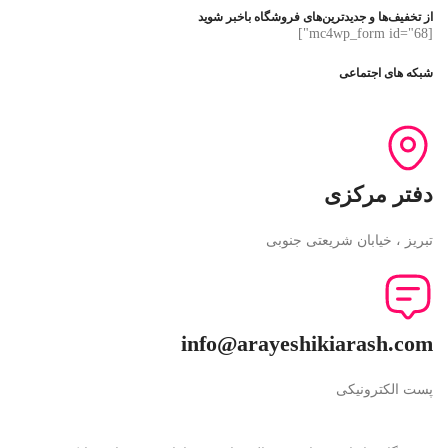
از تخفیف‌ها و جدیدترین‌های فروشگاه باخبر شوید
[mc4wp_form id="68"]
شبکه های اجتماعی
دفتر مرکزی
تبریز ، خیابان شریعتی جنوبی
info@arayeshikiarash.com
پست الکترونیکی