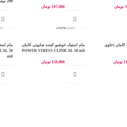
200 میلی لیتر
3
تومان
197,000
تومان
اتمام موجودی
ات
کامان (حاوی
مام استیک خوشبو کننده صابونی کامان
مام است
CAL 50
POWER STRESS CLINICAL 50 mil
mil
1
تومان
150,000
تومان