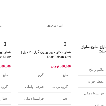
اتمام موجودی
ات
اواج-ساوج-ساواژ
عطر ادکلن دیور پویزن گرل 25 میل |
e Elixir
Dior Poison Girl
380,000
تومان
380,000
ملایم و تلخ
طبع
گرم
طبع
معطر فوژه
گروه بویایی
شرقی وانیلی
گروه ب
فرانسوا دمکی
عطار
فرانسوا دمکی
عطار
مردانه