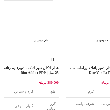
مام موجودی
اتمام موجودی
عطر ادکلن دیور وانیلا دیوراما25 میل |
عطر ادکلن دیور ادیکت ادوپرفیوم زنانه
Dior Vanilla 
25 میل | Dior Addict EDP
تومان
380,000
تومان
گرم
طبع
گرم و شیرین
ویایی
شرقی وانیلی
گروه
گلهای شرقی
بویایی