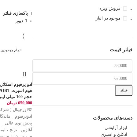
فروش ویژه
پاکسازی فیلتر
موجود در انبار
دیور
فیلتر قیمت
اتمام موجودی
فیلتر
هوم اس
حجم 100 میلی لیتر
650,000
تومان
💯اورجینال ( شرک
دسته‌های محصولات
پخش بوی عالی _ ر
ابزار آرایشی
آغازین : ترنج ، لی
ادکلن و اسپری
فروت ،لامیا 🔸 ن