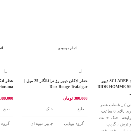
اتمام موجودی
ات
ادو پرفیوم اسکلاره SCLAREE دیور
عطر ادکلن دیور رژ ترافالگار 25 میل |
پرت DIOR HOMME SPORT
Dior Rouge Trafalgar
Diorama
380,000
تومان
380,000
تی ) _ غلظت عطر
طبع
خنک
طبع
ادوپرفیوم _ ماندگاری بالای 8 ساعت _
ایحه : خنک 🔸 نت
گروه بویایی
چایپر میوه ای
گروه ب
مو ترش ، گریپ
ت میانی : خس خس ،