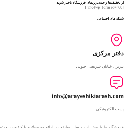
از تخفیف‌ها و جدیدترین‌های فروشگاه باخبر شوید
[mc4wp_form id="68"]
شبکه های اجتماعی
دفتر مرکزی
تبریز ، خیابان شریعتی جنوبی
info@arayeshikiarash.com
پست الکترونیکی
فروشگاه ما با بیش از 25 سال سابقه در ارائه محصولا