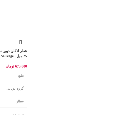
عطر ادکلن دیور س
25 میل | Dior Sauvage
673,000
تومان
طبع
گروه بویایی
عطار
جنسیت