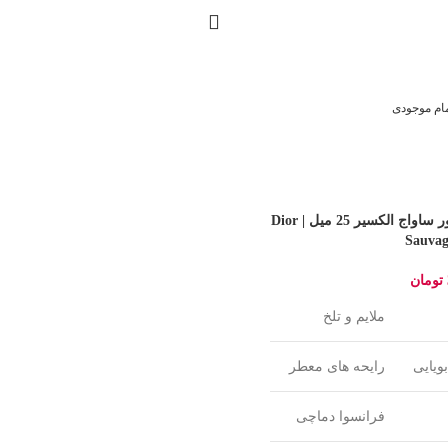
مام موجودی
عطر دیور ساواج الکسیر 25 میل | Dior
Sauvag
تومان
ملایم و تلخ
ویایی
رایحه های معطر
فرانسوا دماچی