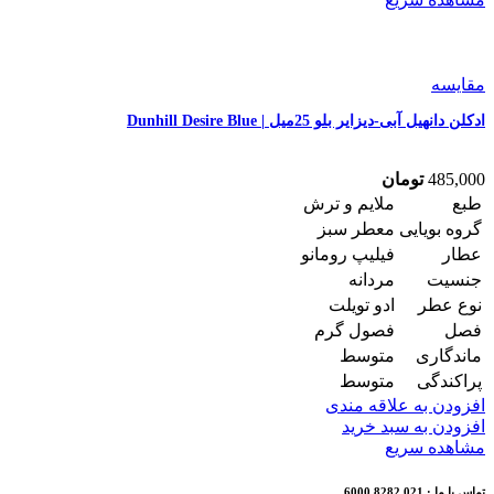
مقایسه
ادکلن دانهیل آبی-دیزایر بلو 25میل | Dunhill Desire Blue
485,000
تومان
طبع
ملایم و ترش
گروه بویایی
معطر سبز
عطار
فیلیپ رومانو
جنسیت
مردانه
نوع عطر
ادو تویلت
فصل
فصول گرم
ماندگاری
متوسط
پراکندگی
متوسط
افزودن به علاقه مندی
افزودن به سبد خرید
مشاهده سریع
تماس با ما : 021 8282 6000