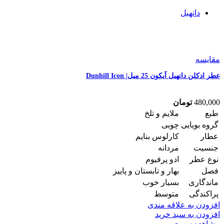
دانهیل
مقایسه
عطر ادکلن دانهیل آیکون 25 میل| Dunhill Icon
480,000
تومان
طبع
ملایم و تلخ
گروه بویایی
چوبی
عطار
کارلوس بنایم
جنسیت
مردانه
نوع عطر
ادو پرفیوم
فصل
بهار و تابستان و پاییز
ماندگاری
بسیار خوب
پراکندگی
متوسط
افزودن به علاقه مندی
افزودن به سبد خرید
مشاهده سریع