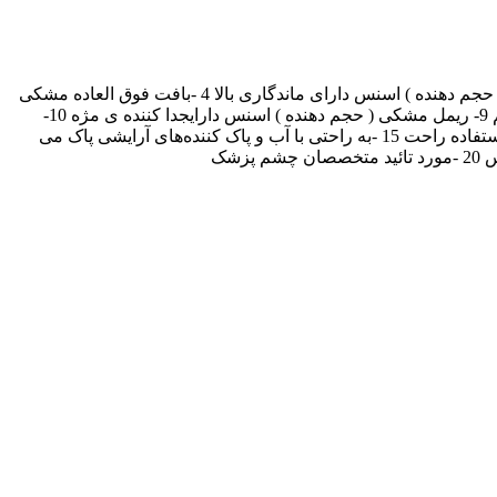
1- ریمل مشکی ( حجم دهنده ) اسنس دارای برس فیبری با دو لبه شکاف دار 2 -دارای برس بزرگ برای حجیم کردن مژه‌ها 3 -ریمل مشکی ( حجم دهنده ) اسنس دارای ماندگاری بالا 4 -بافت فوق العاده مشکی
این ریمل ظاهری شگفت انگیز به مژه می دهد 5- بلند کننده مژه 6 -حجم دهنده ی مژه 7- مانع از چسبندگی مژه 8- پخش نشدن اطراف چشم 9- ریمل مشکی ( حجم دهنده ) اسنس دارایجدا کننده ی مژه 10-
دارای بافت سبک و مغذی 11 -به چشم حالت مخملی و طبیعی 12 -حاوی رنگدانه های مشکی و جذاب 13- دارای شماره پروانه بهداشت 14- استفاده راحت 15 -به‌ راحتی با آب و پاک‌ کننده‌های آرایشی پاک می