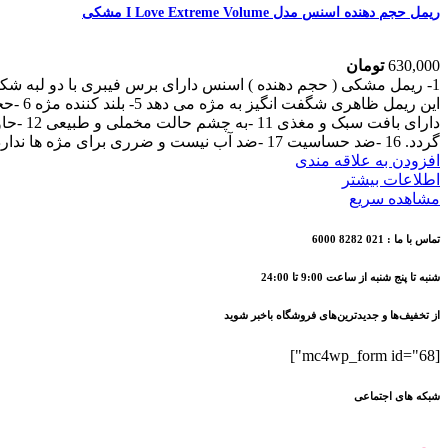
ریمل حجم دهنده اسنس مدل I Love Extreme Volume مشکی
630,000
تومان
گردد. 16 -ضد حساسیت 17 -ضد آب نیست و ضرری برای مژه ها ندارد 18 -ممنوعیت آزمایش بر روی حیوانات 19- پرفروش ترین ریمل اسنس 20 -مورد تائید متخصصان چشم پزشک
افزودن به علاقه مندی
اطلاعات بیشتر
مشاهده سریع
تماس با ما : 021 8282 6000
شنبه تا پنج شنبه از ساعت 9:00 تا 24:00
از تخفیف‌ها و جدیدترین‌های فروشگاه باخبر شوید
[mc4wp_form id="68"]
شبکه های اجتماعی