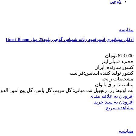
گوچی
مقایسه
ادکلن مینیاتوری ادوپرفیوم زنانه شمیاس گوچی بلوم25 میل Gucci Bloom
673,000
تومان
حجم:25میلی‌لیتر
کشور سازنده :ایران
کشور تولید کننده اسانس:فرانسه
مشخصات رایحه
مناسب :برای بانوان
نت اولیه: رز، زنجبیل نت میانی: گل مریم، گل یاس، گل پیچ امین الد
افزودن به علاقه مندی
افزودن به سبد خرید
مشاهده سریع
مقایسه