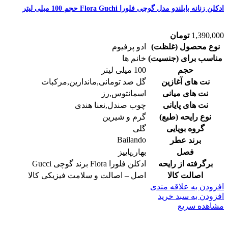
ادکلن زنانه بایلندو مدل گوچی فلورا Flora Guchi حجم 100 میلی لیتر
1,390,000
تومان
نوع محصول (غلظت)
ادو پرفیوم
مناسب برای (جنسیت)
خانم ها
حجم
100 میلی لیتر
نت های آغازین
گل صد تومانی,ماندارین,مرکبات
نت های میانی
اسمانتوس,رز
نت های پایانی
چوب صندل,نعنا هندی
نوع رایحه (طبع)
گرم و شیرین
گروه بویایی
گلی
Bailando
برند عطر
فصل
بهار,پاییز
برگرفته از رایحه
ادكلن فلورا Flora برند گوچی Gucci
اصالت کالا
اصل – اصالت و سلامت فیزیکی کالا
افزودن به علاقه مندی
افزودن به سبد خرید
مشاهده سریع