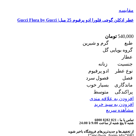
مقایسه
عطر ادکلن گوچی فلورا ادو پرفیوم 25 میل| Gucci Flora by Gucci
540,000
تومان
طبع
گرم و شیرین
گروه بویایی
گل
عطار
جنسیت
زنانه
نوع عطر
ادو پرفیوم
فصل
فصول سرد
ماندگاری
بسیار خوب
پراکندگی
متوسط
افزودن به علاقه مندی
افزودن به سبد خرید
مشاهده سریع
تماس با ما : 021 8282 6000
شنبه تا پنج شنبه از ساعت 9:00 تا 24:00
از تخفیف‌ها و جدیدترین‌های فروشگاه باخبر شوید
[mc4wp_form id="68"]