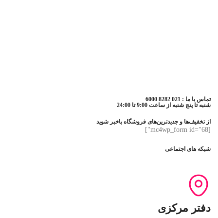
تماس با ما : 021 8282 6000
شنبه تا پنج شنبه از ساعت 9:00 تا 24:00
از تخفیف‌ها و جدیدترین‌های فروشگاه باخبر شوید
[mc4wp_form id="68"]
شبکه های اجتماعی
دفتر مرکزی