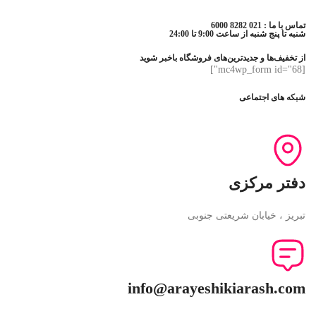
تماس با ما : 021 8282 6000
شنبه تا پنج شنبه از ساعت 9:00 تا 24:00
از تخفیف‌ها و جدیدترین‌های فروشگاه باخبر شوید
[mc4wp_form id="68"]
شبکه های اجتماعی
دفتر مرکزی
تبریز ، خیابان شریعتی جنوبی
info@arayeshikiarash.com