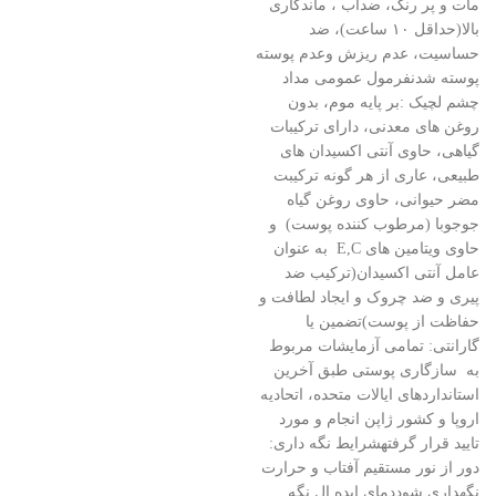
مات و پر رنگ، ضدآب ، ماندگاری
بالا(حداقل ۱۰ ساعت)، ضد
حساسیت، عدم ریزش وعدم پوسته
پوسته شدنفرمول عمومی مداد
چشم لچیک :بر پایه موم، بدون
روغن های معدنی، دارای ترکیبات
گیاهی، حاوی آنتی اکسیدان های
طبیعی، عاری از هر گونه ترکیبت
مضر حیوانی، حاوی روغن گیاه
جوجوبا (مرطوب کننده پوست) و
حاوی ویتامین های E,C به عنوان
عامل آنتی اکسیدان(ترکیب ضد
پیری و ضد چروک و ایجاد لطافت و
حفاظت از پوست)تضمین یا
گارانتی: تمامی آزمایشات مربوط
به سازگاری پوستی طبق آخرین
استانداردهای ایالات متحده، اتحادیه
اروپا و کشور ژاپن انجام و مورد
تایید قرار گرفتهشرایط نگه داری:
دور از نور مستقیم آفتاب و حرارت
نگه­داری شوددمای ایده ال نگه