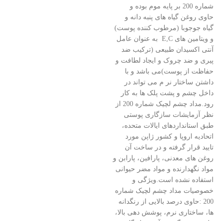
شماره 200 بر پایه موم بوده و
حاوی روغن گیاه های پنبه دانه و
گیاه جوجوبا (مرطوب کننده پوست)
و ویتامین های E,C به عنوان عامل
آنتی اکسیدان طبیعی (ترکیب ضد
پیری و ضد چروک و ایجاد لطافت و
حفاظت از پوست)می باشد و با
داشتن ساختار نر م می تواند در
داخل چشم و پشت پلک ها به کار
رود.مداد چشم لچیک شماره 200 از
نظر آزمایشات سازگاری پوستی
طبق استانداردهای ایالات متحده،
اتحادیه اروپا و کشور ژاپن مورد
تایید قرار گرفته و در ساخت آن
روغن های معدنی، پارافین، پارابن و
مواد نگهدارنده و مواد مضر حیوانی
استفاده نشده است.ویژگی و
خصوصیات مداد چشم لچیک شماره
200 :حاوی درصد بالایی از رنگدانه
ها، ساختاری نرم، پوشش دهی بالا،