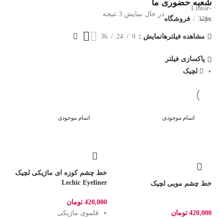
شعبه حضوری ما
در حال نمایش 3 نتیجه
خانه
فروشگاه
مشاهده فیلترها
نمایش
9
24
36
پاکسازی فیلتر
لچیک
اتمام موجودی
اتمام موجودی
خط چشم كوزه ای ماژیکی لچیک
Lechic Eyeliner
خط چشم مویی لچیک
420,000
تومان
420,000
تومان
قلموی ماژیکی