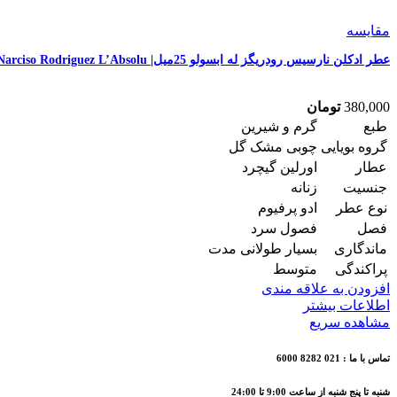
مقایسه
عطر ادکلن نارسیس رودریگز له ابسولو 25میل| Narciso Rodriguez L’Absolu
380,000
تومان
طبع
گرم و شیرین
گروه بویایی
چوبی مشک گل
عطار
اورلین گیچرد
جنسیت
زنانه
نوع عطر
ادو پرفیوم
فصل
فصول سرد
ماندگاری
بسیار طولانی مدت
پراکندگی
متوسط
افزودن به علاقه مندی
اطلاعات بیشتر
مشاهده سریع
تماس با ما : 021 8282 6000
شنبه تا پنج شنبه از ساعت 9:00 تا 24:00