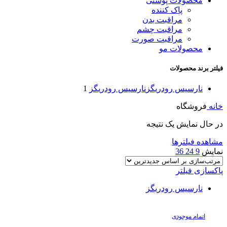
محصولات پوستی
پاک کننده
مراقبت بدن
مراقبت چشم
مراقبت صورت
محصولات مو
فیلتر برند محصولات
نارسیس رودریگز
نارسیس رودریگز
1
خانه
فروشگاه
در حال نمایش یک نتیجه
مشاهده فیلترها
نمایش
9
24
36
پاکسازی فیلتر
نارسیس رودریگز
اتمام موجودی