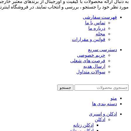
به دنبال ارائه محصولات با کيفيت و اورجينال از برندهای معتبر خا
مورد نظر خود را جستجو ، بررسی و انتخاب نمايند. در فروشگاه اینترن
فهرست سفارشی
تماس با ما
درباره ما
مجله
قوانین و مقرارات
دسترسی سریع
حریم خصوصی
فرصت های شغلی
ارسال هدیه
سوالات متداول
جستجو
منو
دسته بندی ها
ادکلن و اسپری
ادکلن
ادکلن زنانه
ادکلن مردانه