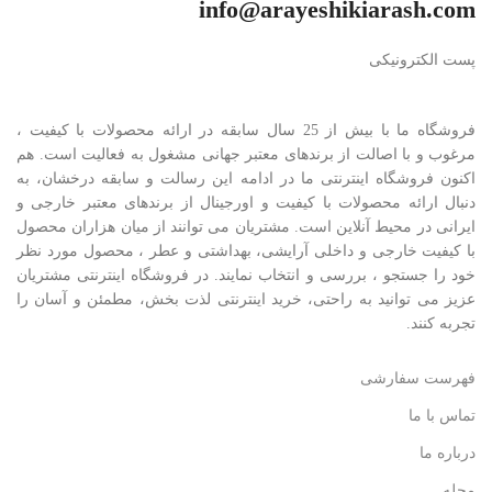
info@arayeshikiarash.com
پست الکترونیکی
فروشگاه ما با بیش از 25 سال سابقه در ارائه محصولات با کيفيت ،
مرغوب و با اصالت از برندهای معتبر جهانی مشغول به فعاليت است. هم
اکنون فروشگاه اینترنتی ما در ادامه اين رسالت و سابقه درخشان، به
دنبال ارائه محصولات با کيفيت و اورجينال از برندهای معتبر خارجی و
ايرانی در محيط آنلاين است. مشتريان می توانند از ميان هزاران محصول
با کيفيت خارجی و داخلی آرایشی، بهداشتی و عطر ، محصول مورد نظر
خود را جستجو ، بررسی و انتخاب نمايند. در فروشگاه اینترنتی مشتريان
عزیز می توانيد به راحتی، خرید اینترنتی لذت بخش، مطمئن و آسان را
تجربه کنند.
فهرست سفارشی
تماس با ما
درباره ما
مجله