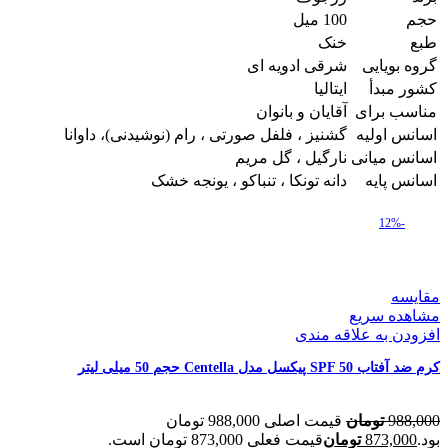
حجم
100 میل
طبع
خنک
گروه بویایی
شرقی ادویه ای
کشور مبدأ
ایتالیا
مناسب برای
آقایان و بانوان
اسانس اولیه
گشنیز ، فلفل صورتی ، رام (نوشیدنی)، داوانا
اسانس میانی
نارگیل ، گل مریم
اسانس پایه
دانه تونکا ، تنباکو ، یونجه خشک
-12%
مقایسه
مشاهده سریع
افزودن به علاقه مندی
کرم ضد آفتاب SPF 50 پیکسل مدل Centella حجم 50 میلی لیتر
988,000
تومان
قیمت اصلی 988,000 تومان
بود.
873,000
تومان
قیمت فعلی 873,000 تومان است.