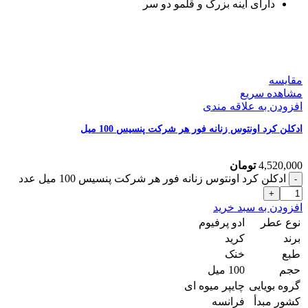
دارای آینه بزرگ و قلمو دو سر
مقایسه
مشاهده سریع
افزودن به علاقه مندی
ادکلن کرد اونتوس زنانه فور هر شرکت پنسیس 100 میل
4,520,000
تومان
ادکلن کرد اونتوس زنانه فور هر شرکت پنسیس 100 میل عدد
افزودن به سبد خرید
نوع عطر
ادو پرفیوم
برند
کرید
طبع
خنک
حجم
100 میل
گروه بویایی
چایپر میوه ای
کشور مبدأ
فرانسه