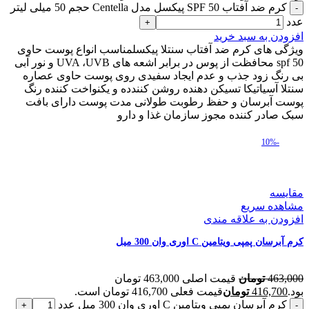
کرم ضد آفتاب SPF 50 پیکسل مدل Centella حجم 50 میلی لیتر
عدد
افزودن به سبد خرید
ویژگی های کرم ضد آفتاب سنتلا پیکسلمناسب انواع پوست حاوی
spf 50 محافظت از پوس در برابر اشعه های UVA ،UVB و نور آبی
بی رنگ زود جذب و عدم ایجاد سفیدی روی پوست حاوی عصاره
سنتلا آسیاتیکا تسیکن دهنده روشن کنندده و یکنواخت کننده رنگ
پوست آبرسان و حفظ رطوبت طولانی مدت پوست دارای بافت
سبک صادر کننده مجوز سازمان غذا و دارو
-10%
مقایسه
مشاهده سریع
افزودن به علاقه مندی
کرم آبرسان پمپی ویتامین C اوری وان 300 میل
463,000
تومان
قیمت اصلی 463,000 تومان
بود.
416,700
تومان
قیمت فعلی 416,700 تومان است.
کرم آبرسان پمپی ویتامین C اوری وان 300 میل عدد