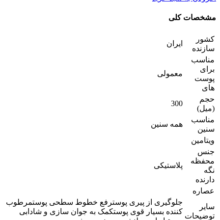
مشخصات کلی
کشور
ایران
سازنده
مناسب
برای
معمولی
پوست
های
حجم
300
(میل)
مناسب
همه سنین
سنین
ویتامین
جنس
محفظه
پلاستیکی
نگه
دارنده
عصاره
جلوگیری از پیری پوسترفع خطوط سطحی پوستمرطوب
سایر
کننده بسیار قوی پوستکمک به جوان سازی و شادابی
توضیحات