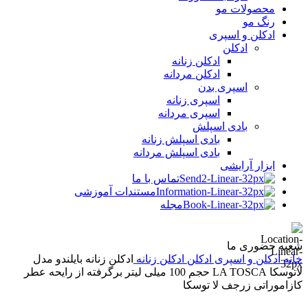
محصولات مو
رنگ مو
ادکلن و اسپری
ادکلن
ادکلن زنانه
ادکلن مردانه
اسپری بدن
اسپری زنانه
اسپری مردانه
بادی اسپلش
بادی اسپلش زنانه
بادی اسپلش مردانه
ابزار آرایشی
تماس با ما
مستندات آموزشی
مجله
شعبه حضوری ما
خانه
ادکلن و اسپری
ادکلن
ادکلن زنانه
ادکلن زنانه بایلندو مدل
لاتوسکا LA TOSCA حجم 100 میلی لیتر برگرفته از رایحه عطر
کازاموراتی زرجف لا توسکا