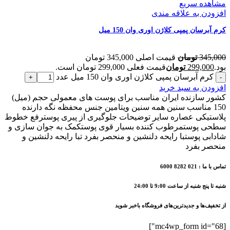
مشاهده سریع
افزودن به علاقه مندی
کرم آبرسان پمپی کلاژن اوری وان 150 میل
345,000
تومان
قیمت اصلی 345,000 تومان
بود.
299,000
تومان
قیمت فعلی 299,000 تومان است.
کرم آبرسان پمپی کلاژن اوری وان 150 میل عدد
افزودن به سبد خرید
کشور سازنده ایران مناسب برای پوست های معمولی حجم (میل)
150 مناسب سنین همه سنین ویتامین جنس محفظه نگه دارنده
پلاستیکی عصاره سایر توضیحات جلوگیری از پیری پوسترفع خطوط
سطحی پوستمرطوب کننده بسیار قوی پوستکمک به جوان سازی و
شادابی پوستبا رایحه دلنشین و منحصر بفرد تبا رایحه دلنشین و
منحصر بفرد
تماس با ما : 021 8282 6000
شنبه تا پنج شنبه از ساعت 9:00 تا 24:00
از تخفیف‌ها و جدیدترین‌های فروشگاه باخبر شوید
[mc4wp_form id="68"]