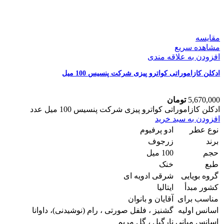
مقایسه
مشاهده سریع
افزودن به علاقه مندی
ادکلن کازاموراتی کواترو پیزی شرکت پنسیس 100 میل
5,670,000
تومان
ادکلن کازاموراتی کواترو پیزی شرکت پنسیس 100 میل عدد
افزودن به سبد خرید
نوع عطر
ادو پرفیوم
برند
زرجوف
حجم
100 میل
طبع
خنک
گروه بویایی
شرقی ادویه ای
کشور مبدأ
ایتالیا
مناسب برای
آقایان و بانوان
اسانس اولیه
گشنیز ، فلفل صورتی ، رام (نوشیدنی)، داوانا
اسانس میانی
نارگیل ، گل مریم