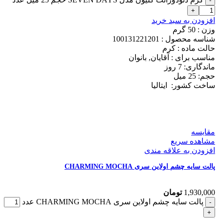
افزودن به سبد خرید
وزن : 50
گرم
شناسه محصول :
100131221201
حالت ماده :
کرم
مناسب برای :
آقایان, بانوان
ماندگاری: 7
روز
حجم: 25
میل
ساخت کشور:
ایتالیا
مقایسه
مشاهده سریع
افزودن به علاقه مندی
پالت سایه چشم اولاین سری CHARMING MOCHA
1,930,000
تومان
پالت سایه چشم اولاین سری CHARMING MOCHA عدد