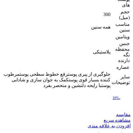
های
حجم
300
(میل)
مناسب
همه سنین
سنین
ویتامین
جنس
محفظه
پلاستیکی
نگه
دارنده
عصاره
جلوگیری از پیری پوسترفع خطوط سطحی پوستمرطوب
سایر
کننده بسیار قوی پوستکمک به جوان سازی و شادابی
توضیحات
پوستبا رایحه دلنشین و منحصر بفرد
-10%
مقایسه
مشاهده سریع
افزودن به علاقه مندی