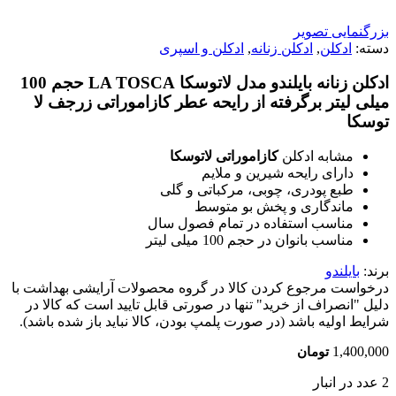
بزرگنمایی تصویر
دسته:
ادکلن
,
ادکلن زنانه
,
ادکلن و اسپری
ادکلن زنانه بایلندو مدل لاتوسکا LA TOSCA حجم 100
میلی لیتر برگرفته از رایحه عطر کازاموراتی زرجف لا
توسکا
مشابه ادکلن
کازاموراتی لاتوسکا
دارای رایحه شیرین و ملایم
طبع پودری، چوبی، مرکباتی و گلی
ماندگاری و پخش بو متوسط
مناسب استفاده در تمام فصول سال
مناسب بانوان در حجم 100 میلی لیتر
برند:
بایلندو
درخواست مرجوع کردن کالا در گروه محصولات آرایشی بهداشت با
دلیل "انصراف از خرید" تنها در صورتی قابل تایید است که کالا در
شرایط اولیه باشد (در صورت پلمپ بودن، کالا نباید باز شده باشد).
1,400,000
تومان
2 عدد در انبار