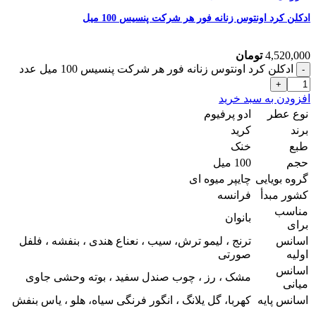
ادکلن کرد اونتوس زنانه فور هر شرکت پنسیس 100 میل
4,520,000
تومان
ادکلن کرد اونتوس زنانه فور هر شرکت پنسیس 100 میل عدد
افزودن به سبد خرید
نوع عطر
ادو پرفیوم
برند
کرید
طبع
خنک
حجم
100 میل
گروه بویایی
چایپر میوه ای
کشور مبدأ
فرانسه
مناسب
بانوان
برای
اسانس
ترنج ، لیمو ترش، سیب ، نعناع هندی ، بنفشه ، فلفل
اولیه
صورتی
اسانس
مشک ، رز ، چوب صندل سفید ، بوته وحشی جاوی
میانی
اسانس پایه
کهربا، گل یلانگ ، انگور فرنگی سیاه، هلو ، یاس بنفش