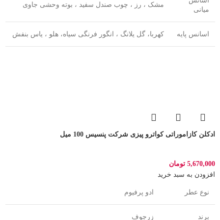
اسانس
مشک ، رز ، چوب صندل سفید ، بوته وحشی جاوی
میانی
اسانس پایه
کهربا، گل یلانگ ، انگور فرنگی سیاه، هلو ، یاس بنفش
ادکلن کازاموراتی کواترو پیزی شرکت پنسیس 100 میل
5,670,000
تومان
افزودن به سبد خرید
نوع عطر
ادو پرفیوم
برند
زرجوف