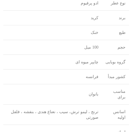
نوع عطر
ادو پرفیوم
برند
کرید
طبع
خنک
حجم
100 میل
گروه بویایی
چایپر میوه ای
کشور مبدأ
فرانسه
مناسب
بانوان
برای
اسانس
ترنج ، لیمو ترش، سیب ، نعناع هندی ، بنفشه ، فلفل
اولیه
صورتی