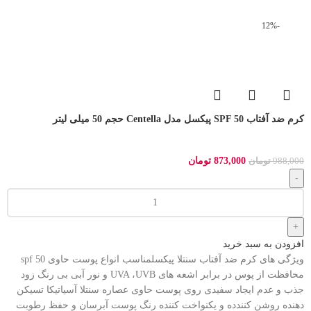
-12%
کرم ضد آفتاب SPF 50 پیکسل مدل Centella حجم 50 میلی لیتر
873,000
تومان
988,000
تومان
افزودن به سبد خرید
ویژگی های کرم ضد آفتاب سنتلا پیکسلمناسب انواع پوست حاوی spf 50
محافظت از پوس در برابر اشعه های UVA ،UVB و نور آبی بی رنگ زود
جذب و عدم ایجاد سفیدی روی پوست حاوی عصاره سنتلا آسیاتیکا تسیکن
دهنده روشن کنندده و یکنواخت کننده رنگ پوست آبرسان و حفظ رطوبت