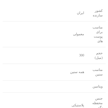
کشور
ایران
سازنده
مناسب
برای
معمولی
پوست
های
حجم
300
(میل)
مناسب
همه سنین
سنین
ویتامین
جنس
محفظه
پلاستیکی
نگه