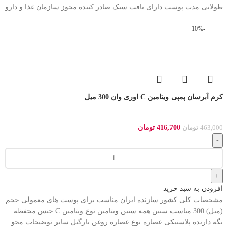
طولانی مدت پوست دارای بافت سبک صادر کننده مجوز سازمان غذا و دارو
-10%
کرم آبرسان پمپی ویتامین C اوری وان 300 میل
416,700
تومان
463,000
تومان
افزودن به سبد خرید
مشخصات کلی کشور سازنده ایران مناسب برای پوست های معمولی حجم
(میل) 300 مناسب سنین همه سنین ویتامین نوع ویتامین C جنس محفظه
نگه دارنده پلاستیکی عصاره نوع عصاره روغن نارگیل سایر توضیحات محو