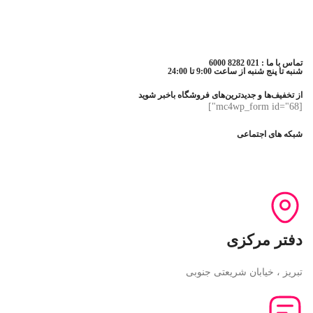
تماس با ما : 021 8282 6000
شنبه تا پنج شنبه از ساعت 9:00 تا 24:00
از تخفیف‌ها و جدیدترین‌های فروشگاه باخبر شوید
[mc4wp_form id="68"]
شبکه های اجتماعی
دفتر مرکزی
تبریز ، خیابان شریعتی جنوبی