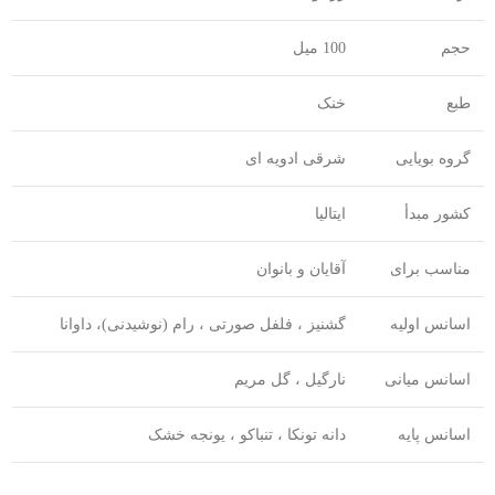
حجم
100 میل
طبع
خنک
گروه بویایی
شرقی ادویه ای
کشور مبدأ
ایتالیا
مناسب برای
آقایان و بانوان
اسانس اولیه
گشنیز ، فلفل صورتی ، رام (نوشیدنی)، داوانا
اسانس میانی
نارگیل ، گل مریم
اسانس پایه
دانه تونکا ، تنباکو ، یونجه خشک