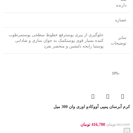
دارنده
عصاره
جلوگیری از پیری پوسترفع خطوط سطحی پوستمرطوب
سایر
کننده بسیار قوی پوستکمک به جوان سازی و شادابی
توضیحات
پوستبا رایحه دلنشین و منحصر بفرد
-10%
کرم آبرسان پمپی آووکادو اوری وان 300 میل
416,700
تومان
463,000
تومان