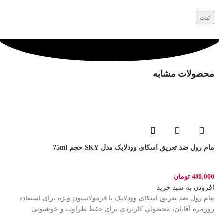
محصولات مشابه
مام رول ضد تعریق اسکای وودلایک مدل SKY حجم 75ml
480,000
تومان
افزودن به سبد خرید
مام رول ضد تعریق اسکای وودلایک با فرمولاسیون ویژه برای استفاده
روزمره آقایان، محصولی کاربردی برای حفظ طراوت و خوشبویی