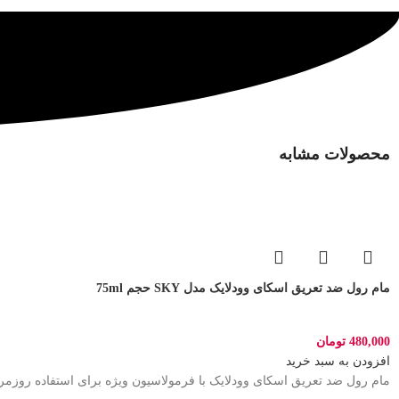
محصولات مشابه
مام رول ضد تعریق اسکای وودلایک مدل SKY حجم 75ml
480,000
تومان
افزودن به سبد خرید
مام رول ضد تعریق اسکای وودلایک با فرمولاسیون ویژه برای استفاده روز