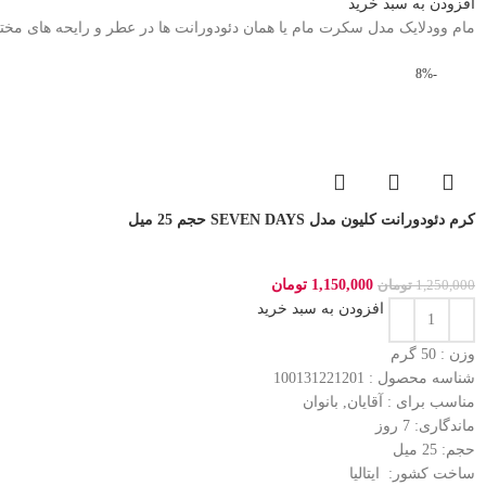
افزودن به سبد خرید
مام وودلایک مدل سکرت مام یا همان دئودورانت ها در عطر و رایحه های مختلف
-8%
کرم دئودورانت کلیون مدل SEVEN DAYS حجم 25 میل
1,150,000
تومان
1,250,000
تومان
افزودن به سبد خرید
وزن : 50
گرم
شناسه محصول :
100131221201
مناسب برای :
آقایان, بانوان
ماندگاری: 7
روز
حجم: 25
میل
ساخت کشور:
ایتالیا