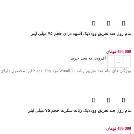
مام رول ضد تعریق وودلایک اسپید درای حجم ۷۵ میلی لیتر
480,000
تومان
افزودن به سبد خرید
ویژگی های مام ضد تعریق زنانه Woodlike نوع Speed Dry این محصول دارای قدرت ضد تعریق بالا بوده و از
مام رول ضد تعریق وودلایک زنانه سکرت حجم ۷۵ میلی لیتر
480,000
تومان