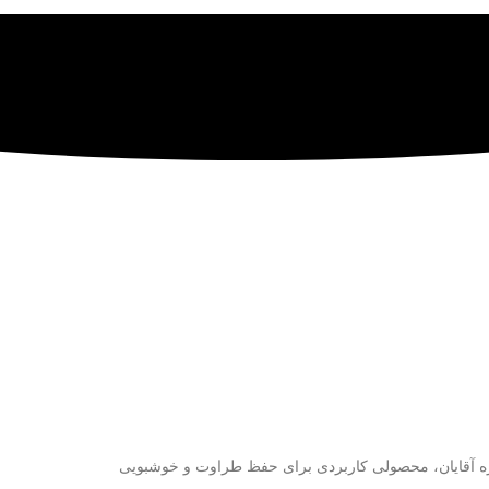
مره آقایان، محصولی کاربردی برای حفظ طراوت و خوشبویی