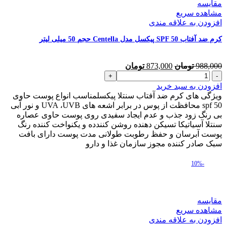
مقایسه
مشاهده سریع
افزودن به علاقه مندی
کرم ضد آفتاب SPF 50 پیکسل مدل Centella حجم 50 میلی لیتر
قیمت
قیمت
988,000
تومان
873,000
تومان
کرم
اصلی
فعلی
ضد
988,000 تومان
873,000 تومان
افزودن به سبد خرید
آفتاب
بود.
است.
ویژگی های کرم ضد آفتاب سنتلا پیکسلمناسب انواع پوست حاوی
SPF
spf 50 محافظت از پوس در برابر اشعه های UVA ،UVB و نور آبی
50
بی رنگ زود جذب و عدم ایجاد سفیدی روی پوست حاوی عصاره
پیکسل
سنتلا آسیاتیکا تسیکن دهنده روشن کنندده و یکنواخت کننده رنگ
مدل
پوست آبرسان و حفظ رطوبت طولانی مدت پوست دارای بافت
Centella
سبک صادر کننده مجوز سازمان غذا و دارو
حجم
50
-10%
میلی
لیتر
عدد
مقایسه
مشاهده سریع
افزودن به علاقه مندی