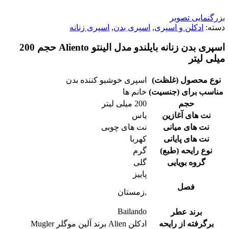
بزرگنمایی تصویر
دسته:
ادکلن و اسپری
,
اسپری بدن
,
اسپری زنانه
اسپری بدن زنانه بایلندو مدل الینتو Aliento حجم 200
میلی لیتر
نوع محصول (غلظت)
اسپری خوشبو کننده بدن
مناسب برای (جنسیت)
خانم ها
حجم
200 میلی لیتر
نت های آغازین
یاس
نت های میانی
نت های چوبی
نت های پایانی
کهربا
نوع رایحه (طبع)
گرم
گروه بویایی
گلی
پاییز
فصل
,زمستان
Bailando
برند عطر
برگرفته از رایحه
ادكلن Alien برند آلین موگلر Mugler