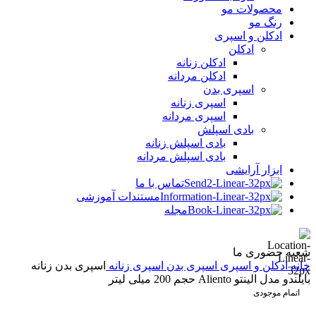
محصولات مو
رنگ مو
ادکلن و اسپری
ادکلن
ادکلن زنانه
ادکلن مردانه
اسپری بدن
اسپری زنانه
اسپری مردانه
بادی اسپلش
بادی اسپلش زنانه
بادی اسپلش مردانه
ابزار آرایشی
تماس با ما
مستندات آموزشی
مجله
شعبه حضوری ما
خانه
ادکلن و اسپری
اسپری بدن
اسپری زنانه
اسپری بدن زنانه
بایلندو مدل الینتو Aliento حجم 200 میلی لیتر
اتمام موجودی