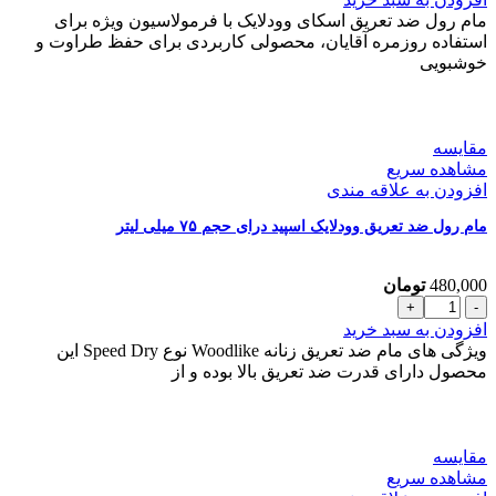
رول
مام رول ضد تعریق اسکای وودلایک با فرمولاسیون ویژه برای
ضد
استفاده روزمره آقایان، محصولی کاربردی برای حفظ طراوت و
تعریق
خوشبویی
اسکای
وودلایک
مدل
SKY
مقایسه
حجم
مشاهده سریع
75ml
افزودن به علاقه مندی
عدد
مام رول ضد تعریق وودلایک اسپید درای حجم ۷۵ میلی لیتر
480,000
تومان
مام
رول
افزودن به سبد خرید
ضد
ویژگی های مام ضد تعریق زنانه Woodlike نوع Speed Dry این
تعریق
محصول دارای قدرت ضد تعریق بالا بوده و از
وودلایک
اسپید
درای
حجم
مقایسه
۷۵
مشاهده سریع
میلی