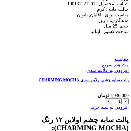
مدل
شناسه محصول :
100131221201
SEVEN
حالت ماده :
کرم
DAYS
مناسب برای :
آقایان, بانوان
حجم
ماندگاری: 7
روز
25
حجم: 25
میل
میل
ساخت کشور:
ایتالیا
عدد
مقایسه
مشاهده سریع
افزودن به علاقه مندی
پالت سایه چشم اولاین سری CHARMING MOCHA
1,930,000
تومان
پالت
سایه
افزودن به سبد خرید
چشم
اولاین
پالت سایه چشم اولاین ۱۲ رنگ
سری
(CHARMING MOCHA):
CHARMING