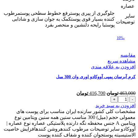
عصاره
جلوگیری از پیری پوسترفع خطوط سطحی پوستمرطوب
سایر
کننده بسیار قوی پوستکمک به جوان سازی و شادابی
توضیحات
پوستبا رایحه دلنشین و منحصر بفرد
-10%
مقایسه
مشاهده سریع
افزودن به علاقه مندی
کرم آبرسان پمپی آووکادو اوری وان 300 میل
قیمت
قیمت
463,000
تومان
416,700
تومان
کرم
اصلی
فعلی
آبرسان
463,000 تومان
416,700 تومان
افزودن به سبد خرید
پمپی
بود.
است.
مشخصات کلی کشور سازنده ایران مناسب برای پوست های
آووکادو
معمولی حجم (میل) 300 مناسب سنین همه سنین ویتامین نوع
اوری
ویتامین A جنس محفظه نگه دارنده پلاستیکی عصاره نوع عصاره |
وان
آووکادو سایر توضیحات مرطوب کنندهروشن کنندهافزایش خاصیت
300
الاستیسیته پوستجوان کننده و شفاف کننده پوست