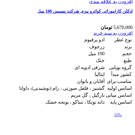
افزودن به علاقه مندی
ادکلن کازاموراتی کواترو پیزی شرکت پنسیس 100 میل
5,670,000
تومان
ادکلن
افزودن به سبد خرید
کازاموراتی
نوع عطر
ادو پرفیوم
کواترو
برند
زرجوف
پیزی
حجم
100 میل
شرکت
طبع
خنک
پنسیس
100
گروه بویایی
شرقی ادویه ای
میل
کشور مبدأ
ایتالیا
عدد
مناسب برای
آقایان و بانوان
اسانس اولیه
گشنیز ، فلفل صورتی ، رام (نوشیدنی)، داوانا
اسانس میانی
نارگیل ، گل مریم
اسانس پایه
دانه تونکا ، تنباکو ، یونجه خشک
-12%