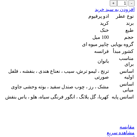
ادکلن
کرد
افزودن به سبد خرید
اونتوس
نوع عطر
ادو پرفیوم
زنانه
برند
کرید
فور
طبع
خنک
هر
حجم
100 میل
شرکت
پنسیس
گروه بویایی
چایپر میوه ای
100
کشور مبدأ
فرانسه
میل
مناسب
عدد
بانوان
برای
اسانس
ترنج ، لیمو ترش، سیب ، نعناع هندی ، بنفشه ، فلفل
اولیه
صورتی
اسانس
مشک ، رز ، چوب صندل سفید ، بوته وحشی جاوی
میانی
اسانس پایه
کهربا، گل یلانگ ، انگور فرنگی سیاه، هلو ، یاس بنفش
مقایسه
مشاهده سریع