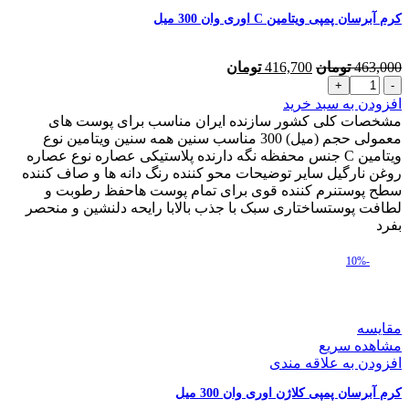
کرم آبرسان پمپی ویتامین C اوری وان 300 میل
قیمت
قیمت
463,000
تومان
416,700
تومان
کرم
اصلی
فعلی
آبرسان
463,000 تومان
416,700 تومان
افزودن به سبد خرید
پمپی
بود.
است.
مشخصات کلی کشور سازنده ایران مناسب برای پوست های
ویتامین
معمولی حجم (میل) 300 مناسب سنین همه سنین ویتامین نوع
C
ویتامین C جنس محفظه نگه دارنده پلاستیکی عصاره نوع عصاره
اوری
روغن نارگیل سایر توضیحات محو کننده رنگ دانه ها و صاف کننده
وان
سطح پوستنرم کننده قوی برای تمام پوست هاحفظ رطوبت و
300
لطافت پوستساختاری سبک با جذب بالابا رایحه دلنشین و منحصر
میل
بفرد
عدد
-10%
مقایسه
مشاهده سریع
افزودن به علاقه مندی
کرم آبرسان پمپی کلاژن اوری وان 300 میل