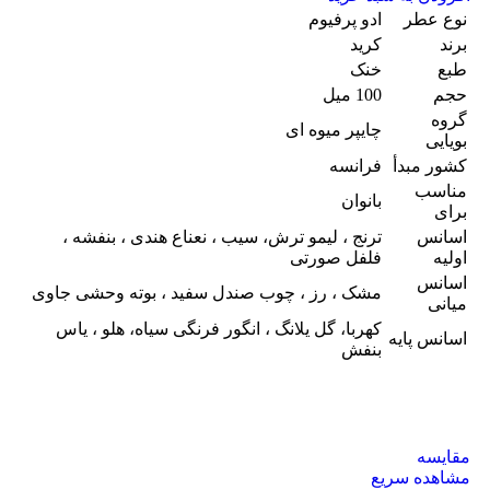
نوع عطر
ادو پرفیوم
برند
کرید
طبع
خنک
حجم
100 میل
گروه
چایپر میوه ای
بویایی
کشور مبدأ
فرانسه
مناسب
بانوان
برای
اسانس
ترنج ، لیمو ترش، سیب ، نعناع هندی ، بنفشه ،
اولیه
فلفل صورتی
اسانس
مشک ، رز ، چوب صندل سفید ، بوته وحشی جاوی
میانی
کهربا، گل یلانگ ، انگور فرنگی سیاه، هلو ، یاس
اسانس پایه
بنفش
مقایسه
مشاهده سریع