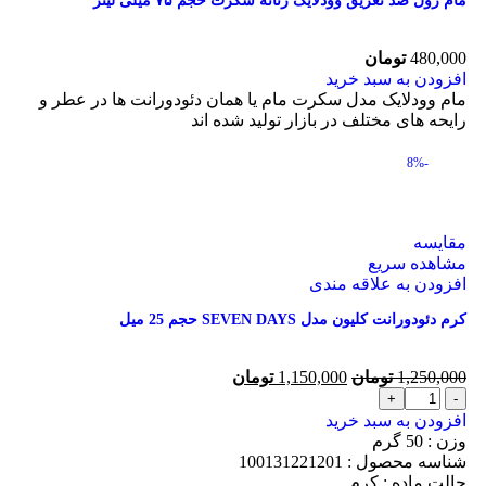
مام رول ضد تعریق وودلایک زنانه سکرت حجم ۷۵ میلی لیتر
480,000
تومان
افزودن به سبد خرید
مام وودلایک مدل سکرت مام یا همان دئودورانت ها در عطر و
رایحه های مختلف در بازار تولید شده اند
-8%
مقایسه
مشاهده سریع
افزودن به علاقه مندی
کرم دئودورانت کلیون مدل SEVEN DAYS حجم 25 میل
1,250,000
تومان
1,150,000
تومان
افزودن به سبد خرید
وزن : 50
گرم
شناسه محصول :
100131221201
حالت ماده :
کرم