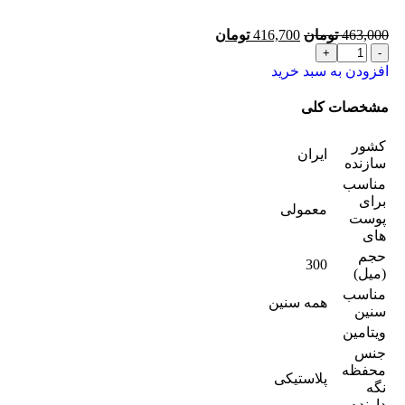
463,000
تومان
416,700
تومان
افزودن به سبد خرید
مشخصات کلی
کشور
ایران
سازنده
مناسب
برای
معمولی
پوست
های
حجم
300
(میل)
مناسب
همه سنین
سنین
ویتامین
جنس
محفظه
پلاستیکی
نگه
دارنده