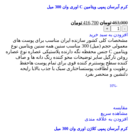
کرم آبرسان پمپی ویتامین C اوری وان 300 میل
463,000
تومان
416,700
تومان
افزودن به سبد خرید
مشخصات کلی کشور سازنده ایران مناسب برای پوست های
معمولی حجم (میل) 300 مناسب سنین همه سنین ویتامین نوع
ویتامین C جنس محفظه نگه دارنده پلاستیکی عصاره نوع عصاره
روغن نارگیل سایر توضیحات محو کننده رنگ دانه ها و صاف
کننده سطح پوستنرم کننده قوی برای تمام پوست هاحفظ
رطوبت و لطافت پوستساختاری سبک با جذب بالابا رایحه
دلنشین و منحصر بفرد
-10%
مقایسه
مشاهده سریع
افزودن به علاقه مندی
کرم آبرسان پمپی کلاژن اوری وان 300 میل