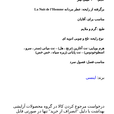
برگرفته از رایحه:
عطر مردانه La Nuit de l’Homme
مناسب برای:
آقایان
طبع :
گرم و ملایم
نوع رایحه:
تلخ و چوبی ادویه ای
هرم بویایی:
نت آغازین (ترنج ، هل) – نت میانی (سدر ، سرو ،
اسطوخودوس) – نت پایانی (زیره سیاه ، خس خس)
مناسب فصل:
فصول سرد
برند:
اینسی
درخواست مرجوع کردن کالا در گروه محصولات آرایشی
بهداشت با دلیل "انصراف از خرید" تنها در صورتی قابل