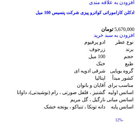
افزودن به علاقه مندی
ادکلن کازاموراتی کواترو پیزی شرکت پنسیس 100 میل
5,670,000
تومان
افزودن به سبد خرید
نوع عطر
ادو پرفیوم
برند
زرجوف
حجم
100 میل
طبع
خنک
گروه بویایی
شرقی ادویه ای
کشور مبدأ
ایتالیا
مناسب برای
آقایان و بانوان
اسانس اولیه
گشنیز ، فلفل صورتی ، رام (نوشیدنی)، داوانا
اسانس میانی
نارگیل ، گل مریم
اسانس پایه
دانه تونکا ، تنباکو ، یونجه خشک
-12%