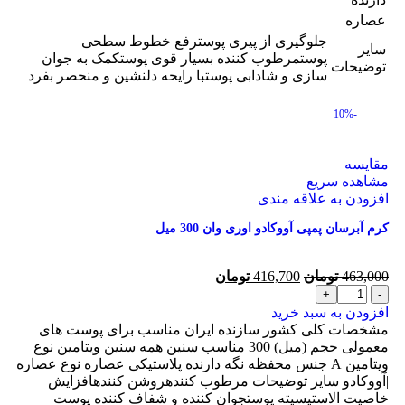
عصاره
جلوگیری از پیری پوسترفع خطوط سطحی
سایر
پوستمرطوب کننده بسیار قوی پوستکمک به جوان
توضیحات
سازی و شادابی پوستبا رایحه دلنشین و منحصر بفرد
-10%
مقایسه
مشاهده سریع
افزودن به علاقه مندی
کرم آبرسان پمپی آووکادو اوری وان 300 میل
463,000
تومان
416,700
تومان
افزودن به سبد خرید
مشخصات کلی کشور سازنده ایران مناسب برای پوست های
معمولی حجم (میل) 300 مناسب سنین همه سنین ویتامین نوع
ویتامین A جنس محفظه نگه دارنده پلاستیکی عصاره نوع عصاره
|آووکادو سایر توضیحات مرطوب کنندهروشن کنندهافزایش
خاصیت الاستیسیته پوستجوان کننده و شفاف کننده پوست