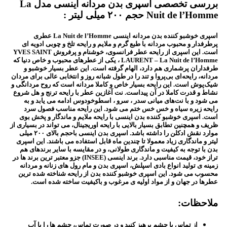
بررسی تخصصی اسپری بدن مردانه اینسی مدل La
Nuit de l’Homme حجم ۲۰۰ میلی لیتر :
اسپری خوشبو کننده بدن مردانه اینسی La Nuit de l’Homme عطری
پرطرفدار و محبوب مردانه با طبع گرم و ملایم و رایحه تلخ و چوبی ادویه ای
است. این اسپری از رایحه عطر فرانسوی، خوشنام و پرفروش YVES SAINT
LAURENT – La Nuit de l’Homme ، یکی از عطرهای محبوب و خاص دنیا که
طرفداران پرشماری هم دارد، الهام گرفته است. این عطر بسیار خوشبو و
مردانه، رایحه‌­ای بی‌­پروا و تند را در طول شبانه روز و انتخابی عالی برای مردان
شیک‌­پوش است. این رایحه بسیار خاص و کاملا مردانه است که روح مردانگی و
نشاط و قدرت کاملا در آن پیداست. نت آغازین عطر با رایحه ترنج و هل شروع
می شود و با نت‌های میانی سدر ، سرو ، اسطوخودوس ادامه می یابد و به
رایحه زیره سیاه و خس خس ختم می شود. این رایحه مناسب فصول سرد
است. اسپری خوشبو کننده بدن اینسی با رایحه ملایم و ماندگار و پخش بوی
ظریف و همچنین تطابق بسیار بالایی با رایحه اوریجینال، می تواند در بسیاری از
موارد نقش ادکلن را داشته باشد. اسپری بدن اینسی باحجم بالای ۲۰۰ میلی
لیتر و ماندگاری زیاد معمولا تا چندین ماه قابل استفاده می باشند. این اسپری
بدن با توجه به کیفیت و ماندگاری طولانی، و در مقایسه با سایر برندهای هم
تراز خود، قیمت مناسبی دارد. برند اینسی (INSEE) جزو معتبر ترین برند ها در
زمینه ی تولید انواع بادی اسپلش، اسپری بدن و مام رول های زنانه و مردانه
محسوب می شود. این اسپری خوشبو کننده بدن از رایحه شناخته شده ترین
عطرها در جهان و از مواد اولیه ی مرغوب و باکیفیت ساخته شده است.
ملاحظات:
از تماس با چشم پرهیز کنید و در صورت تماس، چشم ها را با آب