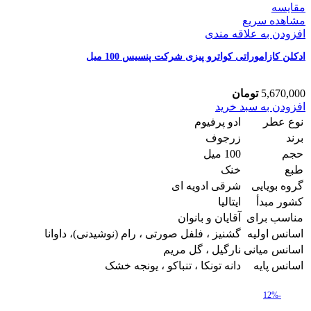
مقایسه
مشاهده سریع
افزودن به علاقه مندی
ادکلن کازاموراتی کواترو پیزی شرکت پنسیس 100 میل
5,670,000
تومان
ادکلن
افزودن به سبد خرید
کازاموراتی
نوع عطر
ادو پرفیوم
کواترو
برند
زرجوف
پیزی
حجم
100 میل
شرکت
طبع
خنک
پنسیس
100
گروه بویایی
شرقی ادویه ای
میل
کشور مبدأ
ایتالیا
عدد
مناسب برای
آقایان و بانوان
اسانس اولیه
گشنیز ، فلفل صورتی ، رام (نوشیدنی)، داوانا
اسانس میانی
نارگیل ، گل مریم
اسانس پایه
دانه تونکا ، تنباکو ، یونجه خشک
-12%