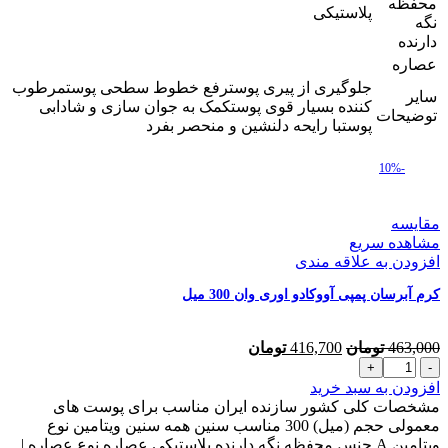
محفظه
پلاستیکی
نگه
دارنده
عصاره
جلوگیری از پیری پوسترفع خطوط سطحی پوستمرطوب
سایر
کننده بسیار قوی پوستکمک به جوان سازی و شادابی
توضیحات
پوستبا رایحه دلنشین و منحصر بفرد
-10%
مقایسه
مشاهده سریع
افزودن به علاقه مندی
کرم آبرسان پمپی آووکادو اوری وان 300 میل
قیمت
قیمت
463,000
تومان
416,700
تومان
کرم
اصلی
فعلی
آبرسان
463,000 تومان
416,700 تومان
افزودن به سبد خرید
پمپی
بود.
است.
مشخصات کلی کشور سازنده ایران مناسب برای پوست های
آووکادو
معمولی حجم (میل) 300 مناسب سنین همه سنین ویتامین نوع
اوری
ویتامین A جنس محفظه نگه دارنده پلاستیکی عصاره نوع عصاره |