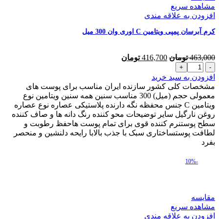
مشاهده سریع
افزودن به علاقه مندی
کرم آبرسان پمپی ویتامین C اوری وان 300 میل
قیمت
قیمت
463,000
تومان
416,700
تومان
کرم
اصلی
فعلی
آبرسان
463,000 تومان
416,700 تومان
افزودن به سبد خرید
پمپی
بود.
است.
مشخصات کلی کشور سازنده ایران مناسب برای پوست های
ویتامین
معمولی حجم (میل) 300 مناسب سنین همه سنین ویتامین نوع
C
ویتامین C جنس محفظه نگه دارنده پلاستیکی عصاره نوع عصاره
اوری
روغن نارگیل سایر توضیحات محو کننده رنگ دانه ها و صاف کننده
وان
سطح پوستنرم کننده قوی برای تمام پوست هاحفظ رطوبت و
300
لطافت پوستساختاری سبک با جذب بالابا رایحه دلنشین و منحصر
میل
بفرد
عدد
-10%
مقایسه
مشاهده سریع
افزودن به علاقه مندی