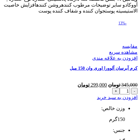
وان
آووکادو سایر توضیحات مرطوب کنندهروشن کنندهافزایش خاصیت
300
الاستیسیته پوستجوان کننده و شفاف کننده پوست
میل
عدد
-13%
مقایسه
مشاهده سریع
افزودن به علاقه مندی
کرم آبرسان آلوورا اوری وان 150 میل
قیمت
قیمت
345,000
تومان
299,000
تومان
کرم
اصلی
فعلی
آبرسان
345,000 تومان
299,000 تومان
افزودن به سبد خرید
آلوورا
بود.
است.
اوری
وزن خالص:
وان
150گرم
150
میل
جنس:
عدد