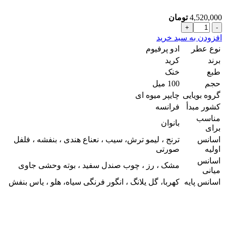
4,520,000
تومان
ادکلن
کرد
افزودن به سبد خرید
اونتوس
نوع عطر
ادو پرفیوم
زنانه
برند
کرید
فور
طبع
خنک
هر
حجم
100 میل
شرکت
پنسیس
گروه بویایی
چایپر میوه ای
100
کشور مبدأ
فرانسه
میل
مناسب
عدد
بانوان
برای
اسانس
ترنج ، لیمو ترش، سیب ، نعناع هندی ، بنفشه ، فلفل
اولیه
صورتی
اسانس
مشک ، رز ، چوب صندل سفید ، بوته وحشی جاوی
میانی
اسانس پایه
کهربا، گل یلانگ ، انگور فرنگی سیاه، هلو ، یاس بنفش