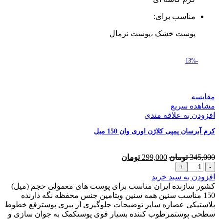
مناسب برای:
پوست خشک ،پوست نرمال
-13%
مقایسه
مشاهده سریع
افزودن به علاقه مندی
کرم آبرسان پمپی کلاژن اوری وان 150 میل
قیمت
قیمت
345,000
تومان
299,000
تومان
کرم
اصلی
فعلی
آبرسان
345,000 تومان
299,000 تومان
افزودن به سبد خرید
پمپی
بود.
است.
کشور سازنده ایران مناسب برای پوست های معمولی حجم (میل)
کلاژن
150 مناسب سنین همه سنین ویتامین جنس محفظه نگه دارنده
اوری
پلاستیکی عصاره سایر توضیحات جلوگیری از پیری پوسترفع خطوط
وان
سطحی پوستمرطوب کننده بسیار قوی پوستکمک به جوان سازی و