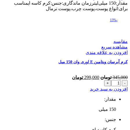
کلاژن
بود.
است.
مقدار:150 میلی‌لیترزمان ماندگاری:جنس:کرم کاسه ایمناسب
اوری
برای:انواع پوست،پوست چرب،پوست نرمال
وان
150
-13%
میل
عدد
مقایسه
مشاهده سریع
افزودن به علاقه مندی
کرم آبرسان ویتامین E اوری وان 150 میل
قیمت
قیمت
345,000
تومان
299,000
تومان
کرم
اصلی
فعلی
آبرسان
345,000 تومان
299,000 تومان
افزودن به سبد خرید
ویتامین
بود.
است.
E
مقدار:
اوری
150 میلی‌
وان
150
جنس:
میل
عدد
کرم کاسه ای