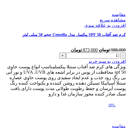
مقایسه
مشاهده سریع
افزودن به علاقه مندی
کرم ضد آفتاب SPF 50 پیکسل مدل Centella حجم 50 میلی لیتر
قیمت
قیمت
988,000
تومان
873,000
تومان
کرم
اصلی
فعلی
ضد
988,000 تومان
873,000 تومان
افزودن به سبد خرید
آفتاب
بود.
است.
ویژگی های کرم ضد آفتاب سنتلا پیکسلمناسب انواع پوست حاوی
SPF
spf 50 محافظت از پوس در برابر اشعه های UVA ،UVB و نور آبی
50
بی رنگ زود جذب و عدم ایجاد سفیدی روی پوست حاوی عصاره
پیکسل
سنتلا آسیاتیکا تسیکن دهنده روشن کنندده و یکنواخت کننده رنگ
مدل
پوست آبرسان و حفظ رطوبت طولانی مدت پوست دارای بافت
Centella
سبک صادر کننده مجوز سازمان غذا و دارو
حجم
50
-10%
میلی
لیتر
عدد
مقایسه