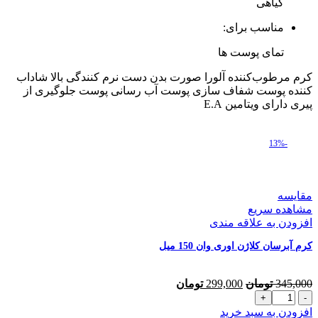
گیاهی
مناسب برای:
تمای پوست ها
کرم مرطوب‌کننده آلورا صورت بدن دست نرم کنندگی بالا شاداب
کننده پوست شفاف سازی پوست آب رسانی پوست جلوگیری از
پیری دارای ویتامین E.A
-13%
مقایسه
مشاهده سریع
افزودن به علاقه مندی
کرم آبرسان کلاژن اوری وان 150 میل
قیمت
قیمت
345,000
تومان
299,000
تومان
کرم
اصلی
فعلی
آبرسان
345,000 تومان
299,000 تومان
افزودن به سبد خرید