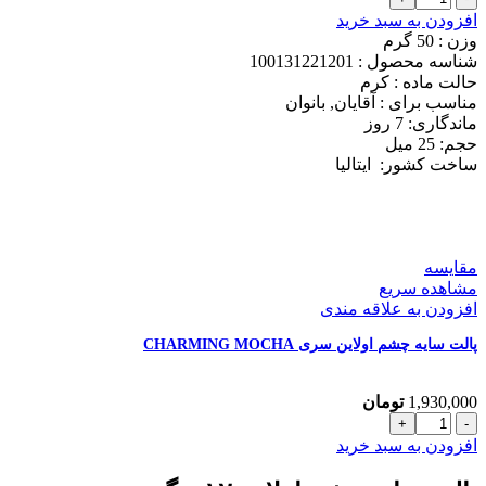
دئودورانت
1,250,000 تومان
1,150,000 تومان
افزودن به سبد خرید
کلیون
بود.
است.
وزن : 50
گرم
مدل
شناسه محصول :
100131221201
SEVEN
حالت ماده :
کرم
DAYS
مناسب برای :
آقایان, بانوان
حجم
ماندگاری: 7
روز
25
حجم: 25
میل
میل
ساخت کشور:
ایتالیا
عدد
مقایسه
مشاهده سریع
افزودن به علاقه مندی
پالت سایه چشم اولاین سری CHARMING MOCHA
1,930,000
تومان
پالت
سایه
افزودن به سبد خرید
چشم
اولاین