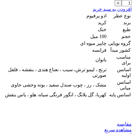
افزودن به سبد خرید
نوع عطر
ادو پرفیوم
برند
کرید
طبع
خنک
حجم
100 میل
گروه بویایی
چایپر میوه ای
کشور مبدأ
فرانسه
مناسب
بانوان
برای
اسانس
ترنج ، لیمو ترش، سیب ، نعناع هندی ، بنفشه ، فلفل
اولیه
صورتی
اسانس
مشک ، رز ، چوب صندل سفید ، بوته وحشی جاوی
میانی
اسانس پایه
کهربا، گل یلانگ ، انگور فرنگی سیاه، هلو ، یاس بنفش
مقایسه
مشاهده سریع