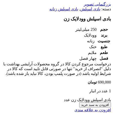
بزرگنمایی تصویر
دسته:
بادی اسپلش
,
بادی اسپلش زنانه
بادی اسپلش وودلایک زن
حجم
250 میلی‌لیتر
برند
وودلایک
جنسیت
زنانه
طبع
خنک
طعم
ملایم
فصل
چهار فصل
درخواست مرجوع کردن کالا در گروه محصولات آرایشی بهداشت با
دلیل "انصراف از خرید" تنها در صورتی قابل تایید است که کالا در
شرایط اولیه باشد (در صورت پلمپ بودن، کالا نباید باز شده باشد).
690,000
تومان
1 عدد در انبار
بادی اسپلش وودلایک زن عدد
افزودن به سبد خرید
افزودن به علاقه مندی