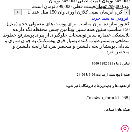
345,000
تومان
قیمت اصلی 345,000 تومان
بود.
299,000
تومان
قیمت فعلی 299,000 تومان است.
کرم آبرسان پمپی کلاژن اوری وان 150 میل عدد
افزودن به سبد خرید
کشور سازنده ایران مناسب برای پوست های معمولی حجم (میل)
150 مناسب سنین همه سنین ویتامین جنس محفظه نگه دارنده
پلاستیکی عصاره سایر توضیحات جلوگیری از پیری پوسترفع خطوط
سطحی پوستمرطوب کننده بسیار قوی پوستکمک به جوان سازی و
شادابی پوستبا رایحه دلنشین و منحصر بفرد تبا رایحه دلنشین و
منحصر بفرد
تماس با ما : 021 8282 6000
شنبه تا پنج شنبه از ساعت 9:00 تا 24:00
از تخفیف‌ها و جدیدترین‌های فروشگاه باخبر شوید
[mc4wp_form id="68"]
شبکه های اجتماعی