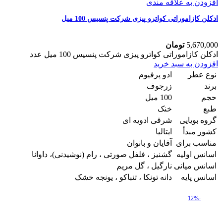
افزودن به علاقه مندی
ادکلن کازاموراتی کواترو پیزی شرکت پنسیس 100 میل
5,670,000
تومان
ادکلن کازاموراتی کواترو پیزی شرکت پنسیس 100 میل عدد
افزودن به سبد خرید
نوع عطر
ادو پرفیوم
برند
زرجوف
حجم
100 میل
طبع
خنک
گروه بویایی
شرقی ادویه ای
کشور مبدأ
ایتالیا
مناسب برای
آقایان و بانوان
اسانس اولیه
گشنیز ، فلفل صورتی ، رام (نوشیدنی)، داوانا
اسانس میانی
نارگیل ، گل مریم
اسانس پایه
دانه تونکا ، تنباکو ، یونجه خشک
-12%