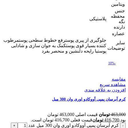
ویتامین
جنس
محفظه
پلاستیکی
نگه
دارنده
عصاره
جلوگیری از پیری پوسترفع خطوط سطحی پوستمرطوب
سایر
کننده بسیار قوی پوستکمک به جوان سازی و شادابی
توضیحات
پوستبا رایحه دلنشین و منحصر بفرد
-10%
مقایسه
مشاهده سریع
افزودن به علاقه مندی
کرم آبرسان پمپی آووکادو اوری وان 300 میل
463,000
تومان
قیمت اصلی 463,000 تومان
بود.
416,700
تومان
قیمت فعلی 416,700 تومان است.
کرم آبرسان پمپی آووکادو اوری وان 300 میل عدد