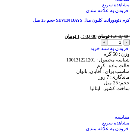
مشاهده سریع
افزودن به علاقه مندی
کرم دئودورانت کلیون مدل SEVEN DAYS حجم 25 میل
1,250,000
تومان
1,150,000
تومان
افزودن به سبد خرید
وزن : 50
گرم
شناسه محصول :
100131221201
حالت ماده :
کرم
مناسب برای :
آقایان, بانوان
ماندگاری: 7
روز
حجم: 25
میل
ساخت کشور:
ایتالیا
مقایسه
مشاهده سریع
افزودن به علاقه مندی