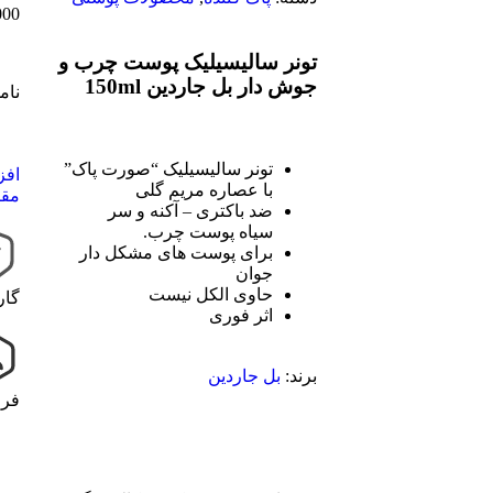
000
تونر سالیسیلیک پوست چرب و
جوش دار بل جاردین 150ml
نام
تونر سالیسیلیک “صورت پاک”
افز
با عصاره مریم گلی
مقا
ضد باکتری – آکنه و سر
سیاه پوست چرب.
برای پوست های مشکل دار
جوان
حاوی الکل نیست
گار
اثر فوری
برند:
بل جاردین
فرو