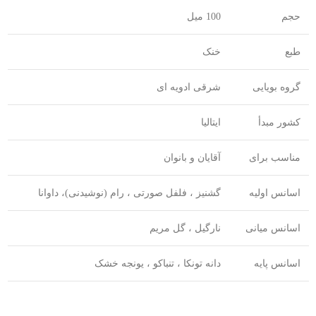
حجم
100 میل
طبع
خنک
گروه بویایی
شرقی ادویه ای
کشور مبدأ
ایتالیا
مناسب برای
آقایان و بانوان
اسانس اولیه
گشنیز ، فلفل صورتی ، رام (نوشیدنی)، داوانا
اسانس میانی
نارگیل ، گل مریم
اسانس پایه
دانه تونکا ، تنباکو ، یونجه خشک