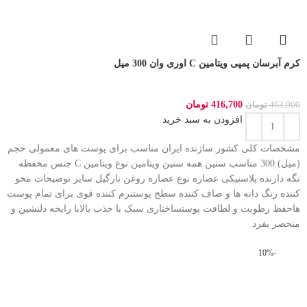
کرم آبرسان پمپی ویتامین C اوری وان 300 میل
416,700
تومان
463,000
تومان
افزودن به سبد خرید
مشخصات کلی کشور سازنده ایران مناسب برای پوست های معمولی حجم
(میل) 300 مناسب سنین همه سنین ویتامین نوع ویتامین C جنس محفظه
نگه دارنده پلاستیکی عصاره نوع عصاره روغن نارگیل سایر توضیحات محو
کننده رنگ دانه ها و صاف کننده سطح پوستنرم کننده قوی برای تمام پوست
هاحفظ رطوبت و لطافت پوستساختاری سبک با جذب بالابا رایحه دلنشین و
منحصر بفرد
-10%