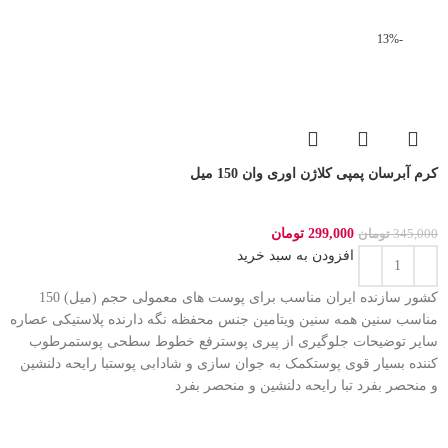
-13%
کرم آبرسان پمپی کلاژن اوری وان 150 میل
299,000
تومان
345,000
تومان
افزودن به سبد خرید
کشور سازنده ایران مناسب برای پوست های معمولی حجم (میل) 150
مناسب سنین همه سنین ویتامین جنس محفظه نگه دارنده پلاستیکی عصاره
سایر توضیحات جلوگیری از پیری پوسترفع خطوط سطحی پوستمرطوب
کننده بسیار قوی پوستکمک به جوان سازی و شادابی پوستبا رایحه دلنشین
و منحصر بفرد تبا رایحه دلنشین و منحصر بفرد