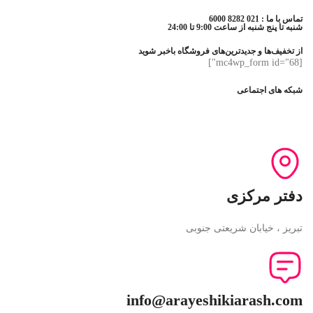
تماس با ما : 021 8282 6000
شنبه تا پنج شنبه از ساعت 9:00 تا 24:00
از تخفیف‌ها و جدیدترین‌های فروشگاه باخبر شوید
[mc4wp_form id="68"]
شبکه های اجتماعی
دفتر مرکزی
تبریز ، خیابان شریعتی جنوبی
info@arayeshikiarash.com