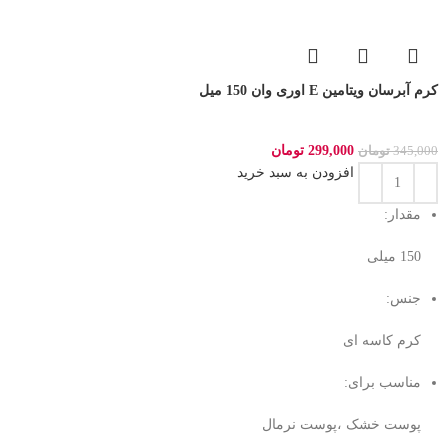
کرم آبرسان ویتامین E اوری وان 150 میل
299,000
تومان
345,000
تومان
افزودن به سبد خرید
مقدار:
150 میلی‌
جنس:
کرم کاسه ای
مناسب برای:
پوست خشک ،پوست نرمال