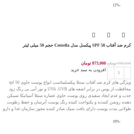
-12%
کرم ضد آفتاب SPF 50 پیکسل مدل Centella حجم 50 میلی لیتر
873,000
تومان
988,000
تومان
افزودن به سبد خرید
ویژگی های کرم ضد آفتاب سنتلا پیکسلمناسب انواع پوست حاوی spf 50
محافظت از پوس در برابر اشعه های UVA ،UVB و نور آبی بی رنگ زود
جذب و عدم ایجاد سفیدی روی پوست حاوی عصاره سنتلا آسیاتیکا تسیکن
دهنده روشن کنندده و یکنواخت کننده رنگ پوست آبرسان و حفظ رطوبت
طولانی مدت پوست دارای بافت سبک صادر کننده مجوز سازمان غذا و دارو
-10%