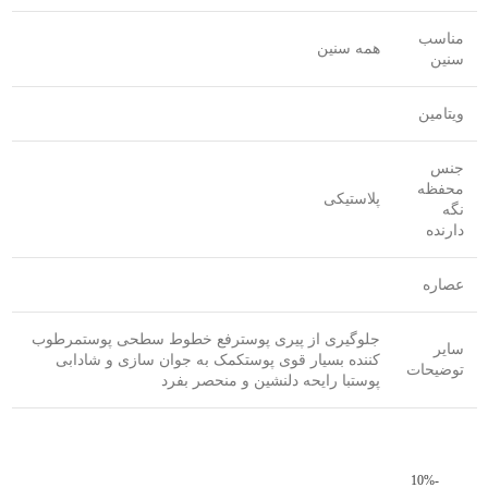
مناسب
همه سنین
سنین
ویتامین
جنس
محفظه
پلاستیکی
نگه
دارنده
عصاره
جلوگیری از پیری پوسترفع خطوط سطحی پوستمرطوب
سایر
کننده بسیار قوی پوستکمک به جوان سازی و شادابی
توضیحات
پوستبا رایحه دلنشین و منحصر بفرد
-10%