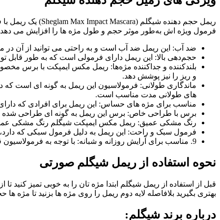
ویژگی های رمیل حجم دهنده شیگلم
ریمل حجم دهنده ش
فرمول ویژه‌ اش به‌طور موثر حجم و طول مژه‌ ها را افزایش می‌ دهد، ب
ضد آب: این ریمل ضد آب است و به راحتی می توانید از آن در م
حجم‌دهی بالا: این ریمل دارای فرمولی است که به طور قابل‌ توجهی
بلندکننده و جداکننده مژه‌ها: ریمل مکس ایمپکت با برس مخصوص خو
و ریز را نیز پوشش دهد.
ماندگاری طولانی: فرمولاسیون این ریمل به گونه‌ ای است که در
های طولانی‌ مدت مناسب است.
مناسب برای مژه‌ های حساس: این ریمل برای افرادی که دارای 
برس با طراحی خاص: برس این ریمل به گونه‌ ای طراحی شده که به
رنگ مشکی عمیق: ریمل مکس ایمپکت شیگلم رنگ مشکی عمیقی دارد
فرمول سبک و راحت: این ریمل به دلیل فرمول سبکی که دارد، حس 
9. مناسب برای آرایش روزانه و شبانه: با توجه به فرمولاسیون قوی و نتیجه‌ ی طبیعی، این ریمل برای استفاده در آرایش‌ های روزانه و حتی شبانه مناسب است.
نحوه استفاده از ریمل شیگلم صورتی
قبل از استفاده از ريمل شيگلم ابتدا مژه تان را به خوبی تمیز کنید تا 
بهتری بگیرید بلافاصله لایه دوم ریمل را روی مژه ها بزنید تا مژه ها ح
درباره برند شیگلم: