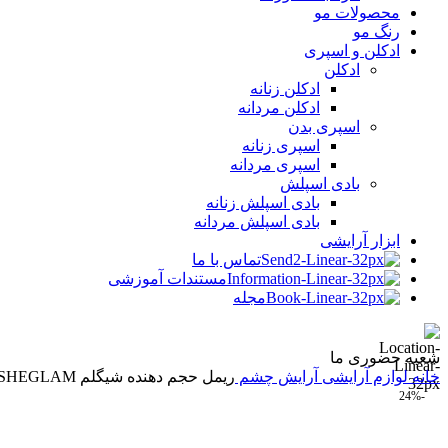
محصولات مو
رنگ مو
ادکلن و اسپری
ادکلن
ادکلن زنانه
ادکلن مردانه
اسپری بدن
اسپری زنانه
اسپری مردانه
بادی اسپلش
بادی اسپلش زنانه
بادی اسپلش مردانه
ابزار آرایشی
تماس با ما
مستندات آموزشی
مجله
شعبه حضوری ما
خانه
لوازم آرایشی
آرایش چشم
ریمل حجم دهنده شیگلم SHEGLAM مدل MAX IMPACT
-24%