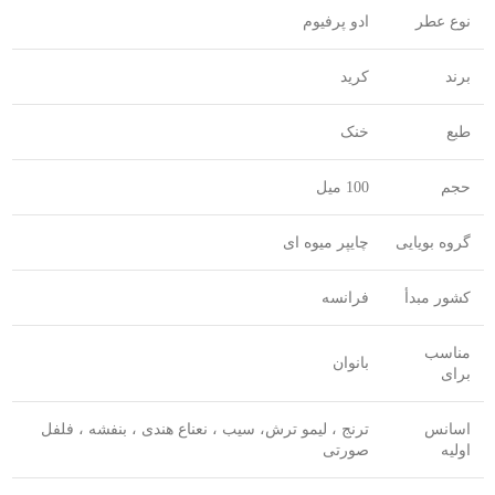
نوع عطر
ادو پرفیوم
برند
کرید
طبع
خنک
حجم
100 میل
گروه بویایی
چایپر میوه ای
کشور مبدأ
فرانسه
مناسب
بانوان
برای
اسانس
ترنج ، لیمو ترش، سیب ، نعناع هندی ، بنفشه ، فلفل
اولیه
صورتی