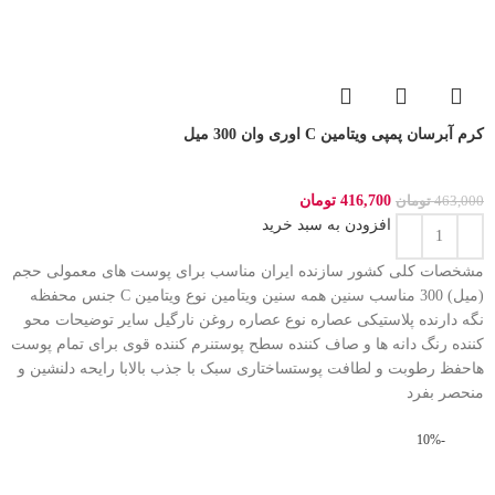
کرم آبرسان پمپی ویتامین C اوری وان 300 میل
416,700
تومان
463,000
تومان
افزودن به سبد خرید
مشخصات کلی کشور سازنده ایران مناسب برای پوست های معمولی حجم
(میل) 300 مناسب سنین همه سنین ویتامین نوع ویتامین C جنس محفظه
نگه دارنده پلاستیکی عصاره نوع عصاره روغن نارگیل سایر توضیحات محو
کننده رنگ دانه ها و صاف کننده سطح پوستنرم کننده قوی برای تمام پوست
هاحفظ رطوبت و لطافت پوستساختاری سبک با جذب بالابا رایحه دلنشین و
منحصر بفرد
-10%