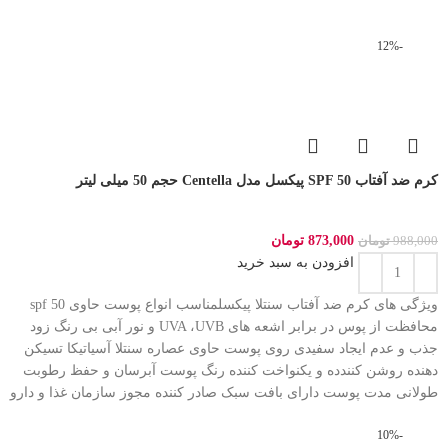
-12%
کرم ضد آفتاب SPF 50 پیکسل مدل Centella حجم 50 میلی لیتر
873,000
تومان
988,000
تومان
افزودن به سبد خرید
ویژگی های کرم ضد آفتاب سنتلا پیکسلمناسب انواع پوست حاوی spf 50
محافظت از پوس در برابر اشعه های UVA ،UVB و نور آبی بی رنگ زود
جذب و عدم ایجاد سفیدی روی پوست حاوی عصاره سنتلا آسیاتیکا تسیکن
دهنده روشن کنندده و یکنواخت کننده رنگ پوست آبرسان و حفظ رطوبت
طولانی مدت پوست دارای بافت سبک صادر کننده مجوز سازمان غذا و دارو
-10%