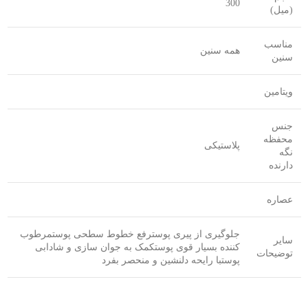
300
(میل)
مناسب
همه سنین
سنین
ویتامین
جنس
محفظه
پلاستیکی
نگه
دارنده
عصاره
جلوگیری از پیری پوسترفع خطوط سطحی پوستمرطوب
سایر
کننده بسیار قوی پوستکمک به جوان سازی و شادابی
توضیحات
پوستبا رایحه دلنشین و منحصر بفرد