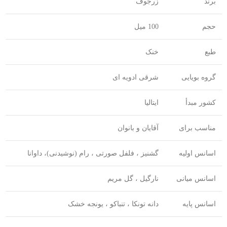
برند
زرجوف
حجم
100 میل
طبع
خنک
گروه بویایی
شرقی ادویه ای
کشور مبدأ
ایتالیا
مناسب برای
آقایان و بانوان
اسانس اولیه
گشنیز ، فلفل صورتی ، رام (نوشیدنی)، داوانا
اسانس میانی
نارگیل ، گل مریم
اسانس پایه
دانه تونکا ، تنباکو ، یونجه خشک