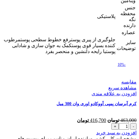
ویتامین
جنس
محفظه
پلاستیکی
نگه
دارنده
عصاره
جلوگیری از پیری پوسترفع خطوط سطحی پوستمرطوب
سایر
کننده بسیار قوی پوستکمک به جوان سازی و شادابی
توضیحات
پوستبا رایحه دلنشین و منحصر بفرد
-10%
مقایسه
مشاهده سریع
افزودن به علاقه مندی
کرم آبرسان پمپی آووکادو اوری وان 300 میل
قیمت
قیمت
463,000
تومان
416,700
تومان
کرم
اصلی
فعلی
آبرسان
463,000 تومان
416,700 تومان
افزودن به سبد خرید
پمپی
بود.
است.
مشخصات کلی کشور سازنده ایران مناسب برای پوست های