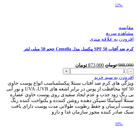
-12%
مقایسه
مشاهده سریع
افزودن به علاقه مندی
کرم ضد آفتاب SPF 50 پیکسل مدل Centella حجم 50 میلی لیتر
قیمت
قیمت
988,000
تومان
873,000
تومان
کرم
اصلی
فعلی
ضد
988,000 تومان
873,000 تومان
افزودن به سبد خرید
آفتاب
بود.
است.
ویژگی های کرم ضد آفتاب سنتلا پیکسلمناسب انواع پوست حاوی
SPF
spf 50 محافظت از پوس در برابر اشعه های UVA ،UVB و نور آبی
50
بی رنگ زود جذب و عدم ایجاد سفیدی روی پوست حاوی عصاره
پیکسل
سنتلا آسیاتیکا تسیکن دهنده روشن کنندده و یکنواخت کننده رنگ
مدل
پوست آبرسان و حفظ رطوبت طولانی مدت پوست دارای بافت
Centella
سبک صادر کننده مجوز سازمان غذا و دارو
حجم
50
-10%
میلی
لیتر