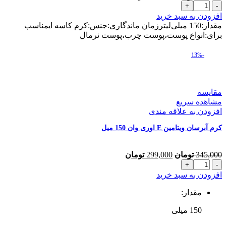
کرم
اصلی
فعلی
آبرسان
345,000 تومان
299,000 تومان
افزودن به سبد خرید
کلاژن
بود.
است.
مقدار:150 میلی‌لیترزمان ماندگاری:جنس:کرم کاسه ایمناسب
اوری
برای:انواع پوست،پوست چرب،پوست نرمال
وان
150
-13%
میل
عدد
مقایسه
مشاهده سریع
افزودن به علاقه مندی
کرم آبرسان ویتامین E اوری وان 150 میل
قیمت
قیمت
345,000
تومان
299,000
تومان
کرم
اصلی
فعلی
آبرسان
345,000 تومان
299,000 تومان
افزودن به سبد خرید
ویتامین
بود.
است.
E
مقدار:
اوری
150 میلی‌
وان
150