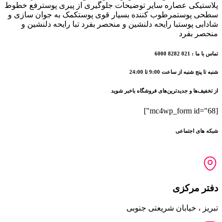
اوری
پلاستیکی عصاره سایر توضیحات جلوگیری از پیری پوسترفع خطوط
وان
سطحی پوستمرطوب کننده بسیار قوی پوستکمک به جوان سازی و
150
شادابی پوستبا رایحه دلنشین و منحصر بفرد تبا رایحه دلنشین و
میل
منحصر بفرد
عدد
تماس با ما : 021 8282 6000
شنبه تا پنج شنبه از ساعت 9:00 تا 24:00
از تخفیف‌ها و جدیدترین‌های فروشگاه باخبر شوید
[mc4wp_form id="68"]
شبکه های اجتماعی
دفتر مرکزی
تبریز ، خیابان شریعتی جنوبی