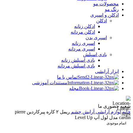
محصولات مو
رنگ مو
ادکلن و اسپری
ادکلن
ادکلن زنانه
ادکلن مردانه
اسپری بدن
اسپری زنانه
اسپری مردانه
بادی اسپلش
بادی اسپلش زنانه
بادی اسپلش مردانه
ابزار آرایشی
تماس با ما
مستندات آموزشی
مجله
شعبه حضوری ما
خانه
لوازم آرایشی
آرایش چشم
ریمل ۲ کاره پیرکاردین pierre
cardin مدل لول آپ Level Up
اتمام موجودی