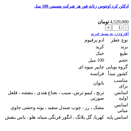
ادکلن کرد اونتوس زنانه فور هر شرکت پنسیس 100 میل
4,520,000
تومان
ادکلن
کرد
افزودن به سبد خرید
اونتوس
نوع عطر
ادو پرفیوم
زنانه
برند
کرید
فور
طبع
خنک
هر
حجم
100 میل
شرکت
پنسیس
گروه بویایی
چایپر میوه ای
100
کشور مبدأ
فرانسه
میل
مناسب
عدد
بانوان
برای
اسانس
ترنج ، لیمو ترش، سیب ، نعناع هندی ، بنفشه ، فلفل
اولیه
صورتی
اسانس
مشک ، رز ، چوب صندل سفید ، بوته وحشی جاوی
میانی
اسانس پایه
کهربا، گل یلانگ ، انگور فرنگی سیاه، هلو ، یاس بنفش