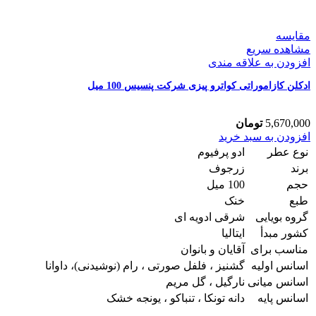
مقایسه
مشاهده سریع
افزودن به علاقه مندی
ادکلن کازاموراتی کواترو پیزی شرکت پنسیس 100 میل
5,670,000
تومان
ادکلن
افزودن به سبد خرید
کازاموراتی
نوع عطر
ادو پرفیوم
کواترو
برند
زرجوف
پیزی
حجم
100 میل
شرکت
طبع
خنک
پنسیس
100
گروه بویایی
شرقی ادویه ای
میل
کشور مبدأ
ایتالیا
عدد
مناسب برای
آقایان و بانوان
اسانس اولیه
گشنیز ، فلفل صورتی ، رام (نوشیدنی)، داوانا
اسانس میانی
نارگیل ، گل مریم
اسانس پایه
دانه تونکا ، تنباکو ، یونجه خشک