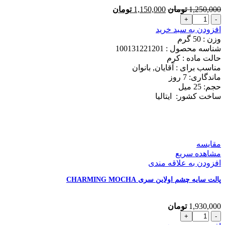
قیمت
قیمت
1,250,000
تومان
1,150,000
تومان
کرم
اصلی
فعلی
دئودورانت
1,250,000 تومان
1,150,000 تومان
افزودن به سبد خرید
کلیون
بود.
است.
وزن : 50
گرم
مدل
شناسه محصول :
100131221201
SEVEN
حالت ماده :
کرم
DAYS
مناسب برای :
آقایان, بانوان
حجم
ماندگاری: 7
روز
25
حجم: 25
میل
میل
ساخت کشور:
ایتالیا
عدد
مقایسه
مشاهده سریع
افزودن به علاقه مندی
پالت سایه چشم اولاین سری CHARMING MOCHA
1,930,000
تومان
پالت
سایه