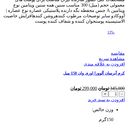
آووکادو
معمولی حجم (میل) 300 مناسب سنین همه سنین ویتامین نوع
اوری
ویتامین A جنس محفظه نگه دارنده پلاستیکی عصاره نوع عصاره |
وان
آووکادو سایر توضیحات مرطوب کنندهروشن کنندهافزایش خاصیت
300
الاستیسیته پوستجوان کننده و شفاف کننده پوست
میل
عدد
-13%
مقایسه
مشاهده سریع
افزودن به علاقه مندی
کرم آبرسان آلوورا اوری وان 150 میل
قیمت
قیمت
345,000
تومان
299,000
تومان
کرم
اصلی
فعلی
آبرسان
345,000 تومان
299,000 تومان
افزودن به سبد خرید
آلوورا
بود.
است.
اوری
وزن خالص:
وان
150گرم
150
میل