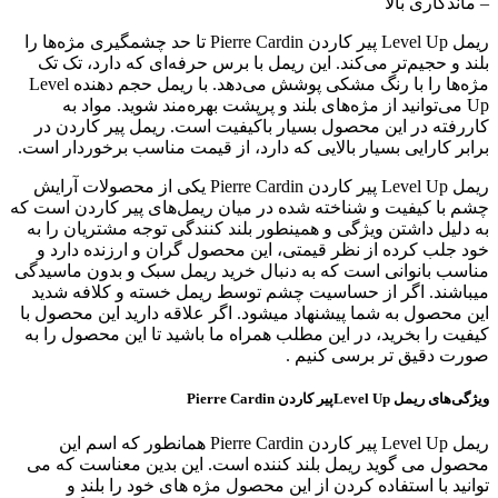
– ماندگاری بالا
ریمل Level Up پیر کاردن Pierre Cardin تا حد چشمگیری مژه‌ها را
بلند و حجیم‌تر می‌کند. این ریمل با برس حرفه‌ای که دارد، تک تک
مژه‌ها را با رنگ مشکی پوشش می‌دهد. با ریمل حجم دهنده Level
Up می‌توانید از مژه‌های بلند و پرپشت بهره‌مند شوید. مواد به
کاررفته در این محصول بسیار باکیفیت است. ریمل پیر کاردن در
برابر کارایی بسیار بالایی که دارد، از قیمت مناسب برخوردار است.
ریمل Level Up پیر کاردن Pierre Cardin یکی از محصولات آرایش
چشم با کیفیت و شناخته شده در میان ریمل‌های پیر کاردن است که
به دلیل داشتن ویژگی و همینطور بلند کنندگی توجه مشتریان را به
خود جلب کرده از نظر قیمتی، این محصول گران و ارزنده دارد و
مناسب بانوانی است که به دنبال خرید ریمل سبک و بدون ماسیدگی
میباشند. اگر از حساسیت چشم توسط ریمل خسته و کلافه شدید
این محصول به شما پیشنهاد میشود. اگر علاقه دارید این محصول با
کیفیت را بخرید، در این مطلب همراه ما باشید تا این محصول را به
صورت دقیق تر برسی کنیم .
ویژگی‌های ریمل Level Upپیر کاردن Pierre Cardin
ریمل Level Up پیر کاردن Pierre Cardin همانطور که اسم این
محصول می گوید ریمل بلند کننده است. این بدین معناست که می
توانید با استفاده کردن از این محصول مژه های خود را بلند و