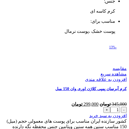
جنس:
میل
عدد
کرم کاسه ای
مناسب برای:
پوست خشک ،پوست نرمال
-13%
مقایسه
مشاهده سریع
افزودن به علاقه مندی
کرم آبرسان پمپی کلاژن اوری وان 150 میل
قیمت
قیمت
345,000
تومان
299,000
تومان
کرم
اصلی
فعلی
آبرسان
345,000 تومان
299,000 تومان
افزودن به سبد خرید
پمپی
بود.
است.
کشور سازنده ایران مناسب برای پوست های معمولی حجم (میل)
کلاژن
150 مناسب سنین همه سنین ویتامین جنس محفظه نگه دارنده