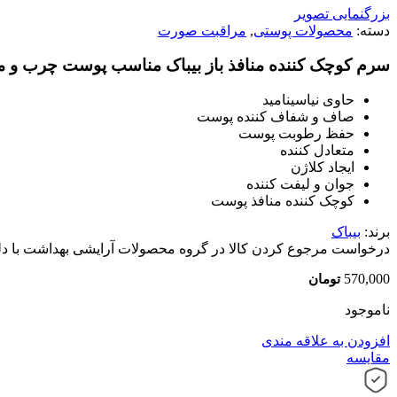
بزرگنمایی تصویر
دسته:
محصولات پوستی
,
مراقبت صورت
سرم کوچک کننده منافذ باز بیباک مناسب پوست چرب و مختلط
حاوی نیاسینامید
صاف و شفاف کننده پوست
حفظ رطوبت پوست
متعادل کننده
ایجاد کلاژن
جوان و لیفت کننده
کوچک کننده منافذ پوست
برند:
بیباک
درخواست مرجوع کردن کالا در گروه محصولات آرایشی بهداشت با دلیل "ا
570,000
تومان
ناموجود
افزودن به علاقه مندی
مقایسه