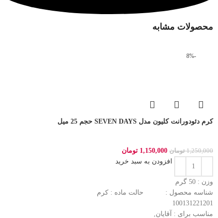
محصولات مشابه
-8%
کرم دئودورانت کلیون مدل SEVEN DAYS حجم 25 میل
1,150,000
تومان
1,250,000
تومان
افزودن به سبد خرید
وزن : 50
گرم
شناسه محصول :
حالت ماده :
کرم
100131221201
مناسب برای :
آقایان,