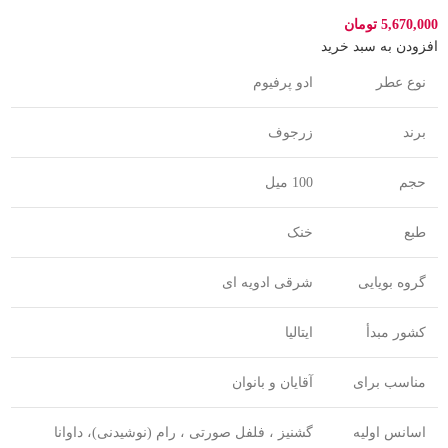
5,670,000
تومان
افزودن به سبد خرید
نوع عطر
ادو پرفیوم
برند
زرجوف
حجم
100 میل
طبع
خنک
گروه بویایی
شرقی ادویه ای
کشور مبدأ
ایتالیا
مناسب برای
آقایان و بانوان
اسانس اولیه
گشنیز ، فلفل صورتی ، رام (نوشیدنی)، داوانا