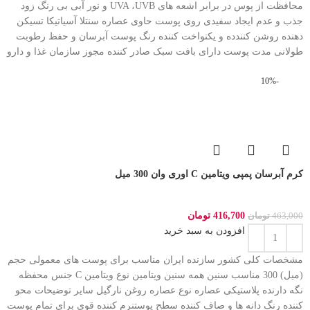
محافظت از پوس در برابر اشعه های UVA ،UVB و نور آبی بی رنگ زود
جذب و عدم ایجاد سفیدی روی پوست حاوی عصاره سنتلا آسیاتیکا تسیکن
دهنده روشن کنندده و یکنواخت کننده رنگ پوست آبرسان و حفظ رطوبت
طولانی مدت پوست دارای بافت سبک صادر کننده مجوز سازمان غذا و دارو
-10%
کرم آبرسان پمپی ویتامین C اوری وان 300 میل
416,700
تومان
463,000
تومان
افزودن به سبد خرید
مشخصات کلی کشور سازنده ایران مناسب برای پوست های معمولی حجم
(میل) 300 مناسب سنین همه سنین ویتامین نوع ویتامین C جنس محفظه
نگه دارنده پلاستیکی عصاره نوع عصاره روغن نارگیل سایر توضیحات محو
کننده رنگ دانه ها و صاف کننده سطح پوستنرم کننده قوی برای تمام پوست