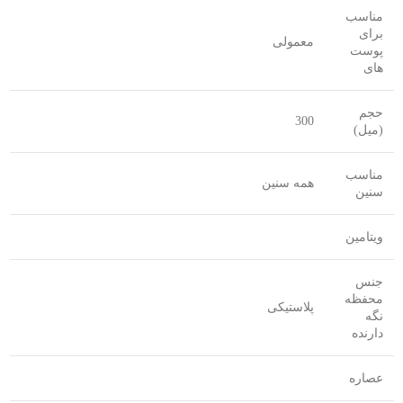
مناسب
برای
معمولی
پوست
های
حجم
300
(میل)
مناسب
همه سنین
سنین
ویتامین
جنس
محفظه
پلاستیکی
نگه
دارنده
عصاره