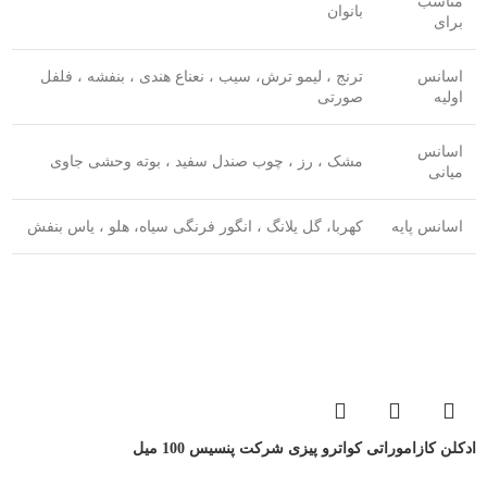
مناسب
بانوان
برای
اسانس
ترنج ، لیمو ترش، سیب ، نعناع هندی ، بنفشه ، فلفل
اولیه
صورتی
اسانس
مشک ، رز ، چوب صندل سفید ، بوته وحشی جاوی
میانی
اسانس پایه
کهربا، گل یلانگ ، انگور فرنگی سیاه، هلو ، یاس بنفش
ادکلن کازاموراتی کواترو پیزی شرکت پنسیس 100 میل