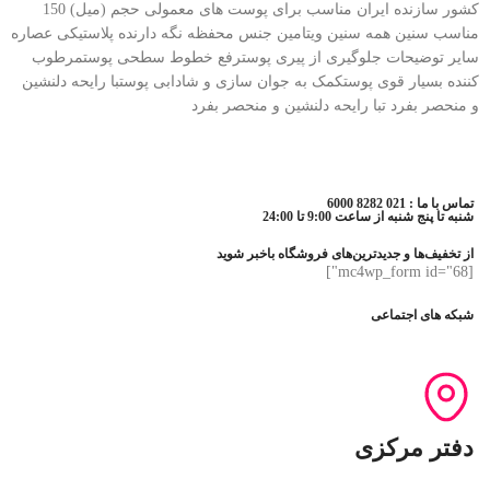
کشور سازنده ایران مناسب برای پوست های معمولی حجم (میل) 150
مناسب سنین همه سنین ویتامین جنس محفظه نگه دارنده پلاستیکی عصاره
سایر توضیحات جلوگیری از پیری پوسترفع خطوط سطحی پوستمرطوب
کننده بسیار قوی پوستکمک به جوان سازی و شادابی پوستبا رایحه دلنشین
و منحصر بفرد تبا رایحه دلنشین و منحصر بفرد
تماس با ما : 021 8282 6000
شنبه تا پنج شنبه از ساعت 9:00 تا 24:00
از تخفیف‌ها و جدیدترین‌های فروشگاه باخبر شوید
[mc4wp_form id="68"]
شبکه های اجتماعی
دفتر مرکزی