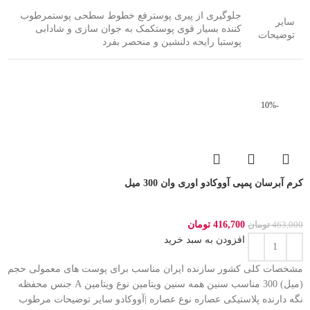
جلوگیری از پیری پوسترفع خطوط سطحی پوستمرطوب
سایر
کننده بسیار قوی پوستکمک به جوان سازی و شادابی
توضیحات
پوستبا رایحه دلنشین و منحصر بفرد
-10%
کرم آبرسان پمپی آووکادو اوری وان 300 میل
416,700
تومان
463,000
تومان
افزودن به سبد خرید
مشخصات کلی کشور سازنده ایران مناسب برای پوست های معمولی حجم
(میل) 300 مناسب سنین همه سنین ویتامین نوع ویتامین A جنس محفظه
نگه دارنده پلاستیکی عصاره نوع عصاره |آووکادو سایر توضیحات مرطوب