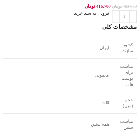
416,700
تومان
463,000
تومان
افزودن به سبد خرید
مشخصات کلی
کشور
ایران
سازنده
مناسب
برای
معمولی
پوست
های
حجم
300
(میل)
مناسب
همه سنین
سنین