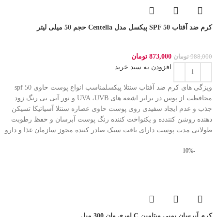
کرم ضد آفتاب SPF 50 پیکسل مدل Centella حجم 50 میلی لیتر
873,000
تومان
988,000
تومان
افزودن به سبد خرید
ویژگی های کرم ضد آفتاب سنتلا پیکسلمناسب انواع پوست حاوی spf 50
محافظت از پوس در برابر اشعه های UVA ،UVB و نور آبی بی رنگ زود
جذب و عدم ایجاد سفیدی روی پوست حاوی عصاره سنتلا آسیاتیکا تسیکن
دهنده روشن کنندده و یکنواخت کننده رنگ پوست آبرسان و حفظ رطوبت
طولانی مدت پوست دارای بافت سبک صادر کننده مجوز سازمان غذا و دارو
-10%
کرم آبرسان پمپی ویتامین C اوری وان 300 میل