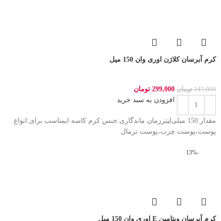
کرم آبرسان کلاژن اوری وان 150 میل
299,000
تومان
345,000
تومان
افزودن به سبد خرید
مقدار:150 میلی‌لیترزمان ماندگاری:جنس:کرم کاسه ایمناسب برای:انواع
پوست،پوست چرب،پوست نرمال
-13%
کرم آبرسان ویتامین E اوری وان 150 میل