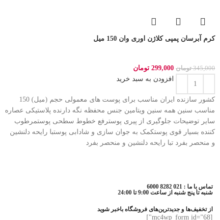
کرم آبرسان پمپی کلاژن اوری وان 150 میل
299,000
تومان
345,000
تومان
افزودن به سبد خرید
کشور سازنده ایران مناسب برای پوست های معمولی حجم (میل) 150
مناسب سنین همه سنین ویتامین جنس محفظه نگه دارنده پلاستیکی عصاره
سایر توضیحات جلوگیری از پیری پوسترفع خطوط سطحی پوستمرطوب
کننده بسیار قوی پوستکمک به جوان سازی و شادابی پوستبا رایحه دلنشین
و منحصر بفرد تبا رایحه دلنشین و منحصر بفرد
تماس با ما : 021 8282 6000
شنبه تا پنج شنبه از ساعت 9:00 تا 24:00
از تخفیف‌ها و جدیدترین‌های فروشگاه باخبر شوید
[mc4wp_form id="68"]