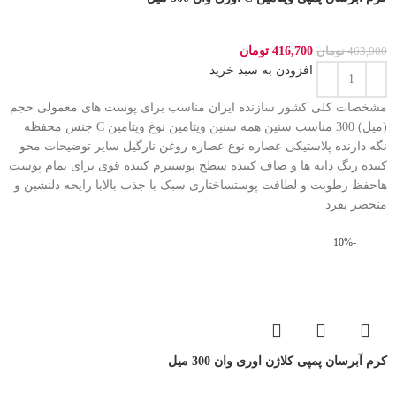
416,700
تومان
463,000
تومان
افزودن به سبد خرید
مشخصات کلی کشور سازنده ایران مناسب برای پوست های معمولی حجم
(میل) 300 مناسب سنین همه سنین ویتامین نوع ویتامین C جنس محفظه
نگه دارنده پلاستیکی عصاره نوع عصاره روغن نارگیل سایر توضیحات محو
کننده رنگ دانه ها و صاف کننده سطح پوستنرم کننده قوی برای تمام پوست
هاحفظ رطوبت و لطافت پوستساختاری سبک با جذب بالابا رایحه دلنشین و
منحصر بفرد
-10%
کرم آبرسان پمپی کلاژن اوری وان 300 میل