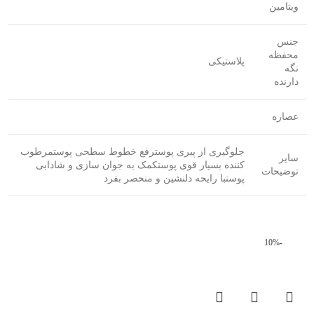
ویتامین
جنس
محفظه
پلاستیکی
نگه
دارنده
عصاره
جلوگیری از پیری پوسترفع خطوط سطحی پوستمرطوب
سایر
کننده بسیار قوی پوستکمک به جوان سازی و شادابی
توضیحات
پوستبا رایحه دلنشین و منحصر بفرد
-10%