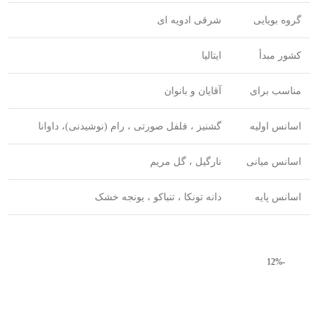
گروه بویایی
شرقی ادویه ای
کشور مبدأ
ایتالیا
مناسب برای
آقایان و بانوان
اسانس اولیه
گشنیز ، فلفل صورتی ، رام (نوشیدنی)، داوانا
اسانس میانی
نارگیل ، گل مریم
اسانس پایه
دانه تونکا ، تنباکو ، یونجه خشک
-12%