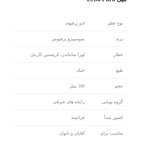
نوع عطر
ادو پرفیوم
برند
سوسپیرو پرفیومز
عطار
لورا سانتاندر، کریستین کاربنل
طبع
خنک
حجم
100 میل
گروه بویایی
رایحه های شرقی
کشور مبدأ
فرانسه
مناسب برای
آقایان و بانوان