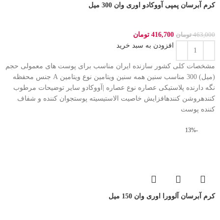
کرم آبرسان پمپی آووکادو اوری وان 300 میل
416,700
تومان
463,000
تومان
افزودن به سبد خرید
مشخصات کلی کشور سازنده ایران مناسب برای پوست های معمولی حجم
(میل) 300 مناسب سنین همه سنین ویتامین نوع ویتامین A جنس محفظه
نگه دارنده پلاستیکی عصاره نوع عصاره |آووکادو سایر توضیحات مرطوب
کنندهروشن کنندهافزایش خاصیت الاستیسیته پوستجوان کننده و شفاف
کننده پوست
-13%
کرم آبرسان آلوورا اوری وان 150 میل