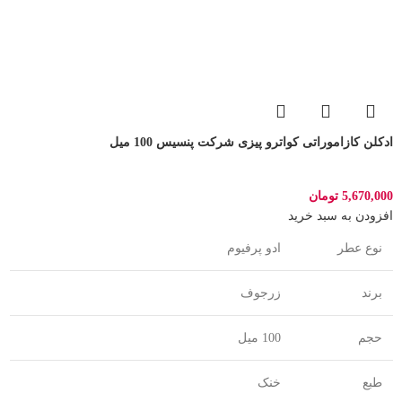
ادکلن کازاموراتی کواترو پیزی شرکت پنسیس 100 میل
5,670,000
تومان
افزودن به سبد خرید
نوع عطر
ادو پرفیوم
برند
زرجوف
حجم
100 میل
طبع
خنک