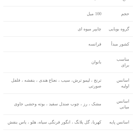
حجم
100 میل
گروه بویایی
چایپر میوه ای
کشور مبدأ
فرانسه
مناسب
بانوان
برای
اسانس
ترنج ، لیمو ترش، سیب ، نعناع هندی ، بنفشه ، فلفل
اولیه
صورتی
اسانس
مشک ، رز ، چوب صندل سفید ، بوته وحشی جاوی
میانی
اسانس پایه
کهربا، گل یلانگ ، انگور فرنگی سیاه، هلو ، یاس بنفش