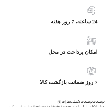
24 ساعته، 7 روز هفته
امکان پرداخت در محل
7 روز ضمانت بازگشت کالا
توضیحات
توضیحات تکمیلی
نظرات (0)
عطر ادکلن مارلی لیتون-Parfums de Marly Layton
عطری است گرم و