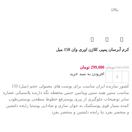
-13%
کرم آبرسان پمپی کلاژن اوری وان 150 میل
299,000
تومان
345,000
تومان
افزودن به سبد خرید
کشور سازنده ایران مناسب برای پوست های معمولی حجم (میل) 150
مناسب سنین همه سنین ویتامین جنس محفظه نگه دارنده پلاستیکی عصاره
سایر توضیحات جلوگیری از پیری پوسترفع خطوط سطحی پوستمرطوب
کننده بسیار قوی پوستکمک به جوان سازی و شادابی پوستبا رایحه دلنشین
و منحصر بفرد تبا رایحه دلنشین و منحصر بفرد