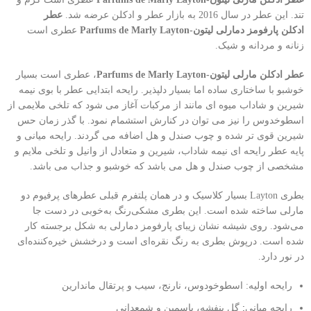
تند. این عطر در سال 2016 به بازار عطر و ادکلن عرضه شد.
عطر
ادکلن پارفومز دمارلی لیتون-Parfums de Marly Layton
عطری است
زنانه و مردانه و شیک.
عطر ادکلن مارلی لیتون-Parfums de Marly Layton
، عطری است بسیار
خوشبو با ساختاری ساده اما بسیار دلپذیر. رایحه ابتدایی عطر با بوی نیمه
شیرین و شاداب میوه ای مانند از مرکبات آغاز می شود که تلخی ملایمی از
اسطوخدوس را نیز می توان در کنارش استشمام نمود. با گذر زمان حس
شیرین قوی تر شده و چوب صندل و هل اضافه می گردند. رایحه میانی و
پایه عطر رایحه ای نیمه شاداب، شیرین و متعادل از وانیل و تلخی ملایم و
مشخصی از چوب صندل و هل می باشد که خوشبو و جذاب می باشد.
بطری Layton بسیار کلاسیک و در همان پلتفرم قبلی عطرهای پرفیوم دو
مارلی ساخته شده است. این بطری مشکی‌رنگ به‌خوبی در دست جا
می‌شود. روی شیشه نشان زیبای پارفومز دمارلی به شکل برجسته کار
شده است. درپوش بطری به رنگ نقره‌ای است و درخشش خیره‌کننده‌ای
در نور دارد.
رایحه اولیه: اسطوخودوس، نارنج، سیب و پرتقال ماندارین
رایحه میانی
:
گل بنفشه، یاسمین و شمعدانی