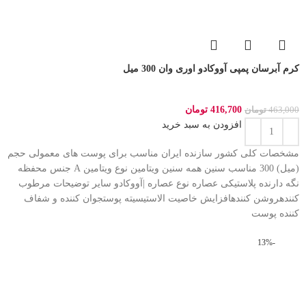
کرم آبرسان پمپی آووکادو اوری وان 300 میل
416,700
تومان
463,000
تومان
افزودن به سبد خرید
مشخصات کلی کشور سازنده ایران مناسب برای پوست های معمولی حجم
(میل) 300 مناسب سنین همه سنین ویتامین نوع ویتامین A جنس محفظه
نگه دارنده پلاستیکی عصاره نوع عصاره |آووکادو سایر توضیحات مرطوب
کنندهروشن کنندهافزایش خاصیت الاستیسیته پوستجوان کننده و شفاف
کننده پوست
-13%