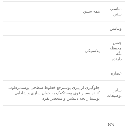
مناسب
همه سنین
سنین
ویتامین
جنس
محفظه
پلاستیکی
نگه
دارنده
عصاره
جلوگیری از پیری پوسترفع خطوط سطحی پوستمرطوب
سایر
کننده بسیار قوی پوستکمک به جوان سازی و شادابی
توضیحات
پوستبا رایحه دلنشین و منحصر بفرد
-10%