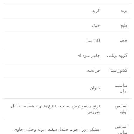
برند
کرید
طبع
خنک
حجم
100 میل
گروه بویایی
چایپر میوه ای
کشور مبدأ
فرانسه
مناسب
بانوان
برای
اسانس
ترنج ، لیمو ترش، سیب ، نعناع هندی ، بنفشه ، فلفل
اولیه
صورتی
اسانس
مشک ، رز ، چوب صندل سفید ، بوته وحشی جاوی
میانی