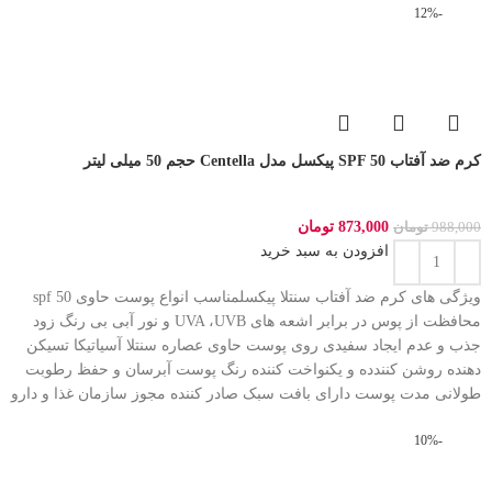
-12%
کرم ضد آفتاب SPF 50 پیکسل مدل Centella حجم 50 میلی لیتر
873,000
تومان
988,000
تومان
افزودن به سبد خرید
ویژگی های کرم ضد آفتاب سنتلا پیکسلمناسب انواع پوست حاوی spf 50
محافظت از پوس در برابر اشعه های UVA ،UVB و نور آبی بی رنگ زود
جذب و عدم ایجاد سفیدی روی پوست حاوی عصاره سنتلا آسیاتیکا تسیکن
دهنده روشن کنندده و یکنواخت کننده رنگ پوست آبرسان و حفظ رطوبت
طولانی مدت پوست دارای بافت سبک صادر کننده مجوز سازمان غذا و دارو
-10%