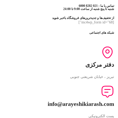
تماس با ما : 021 8282 6000
شنبه تا پنج شنبه از ساعت 9:00 تا 24:00
از تخفیف‌ها و جدیدترین‌های فروشگاه باخبر شوید
[mc4wp_form id="68"]
شبکه های اجتماعی
دفتر مرکزی
تبریز ، خیابان شریعتی جنوبی
info@arayeshikiarash.com
پست الکترونیکی