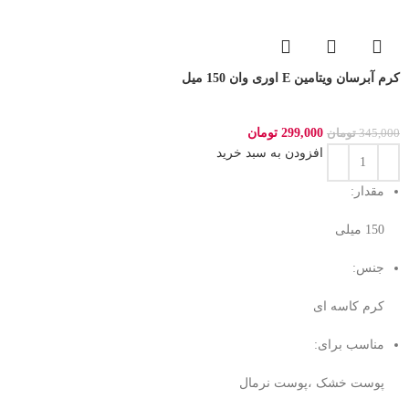
کرم آبرسان ویتامین E اوری وان 150 میل
299,000
تومان
345,000
تومان
افزودن به سبد خرید
مقدار:
150 میلی‌
جنس:
کرم کاسه ای
مناسب برای:
پوست خشک ،پوست نرمال