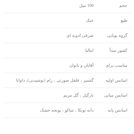
حجم
100 میل
طبع
خنک
گروه بویایی
شرقی ادویه ای
کشور مبدأ
ایتالیا
مناسب برای
آقایان و بانوان
اسانس اولیه
گشنیز ، فلفل صورتی ، رام (نوشیدنی)، داوانا
اسانس میانی
نارگیل ، گل مریم
اسانس پایه
دانه تونکا ، تنباکو ، یونجه خشک