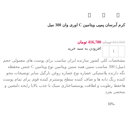
کرم آبرسان پمپی ویتامین C اوری وان 300 میل
416,700
تومان
463,000
تومان
افزودن به سبد خرید
مشخصات کلی کشور سازنده ایران مناسب برای پوست های معمولی حجم
(میل) 300 مناسب سنین همه سنین ویتامین نوع ویتامین C جنس محفظه
نگه دارنده پلاستیکی عصاره نوع عصاره روغن نارگیل سایر توضیحات محو
کننده رنگ دانه ها و صاف کننده سطح پوستنرم کننده قوی برای تمام پوست
هاحفظ رطوبت و لطافت پوستساختاری سبک با جذب بالابا رایحه دلنشین و
منحصر بفرد
-10%