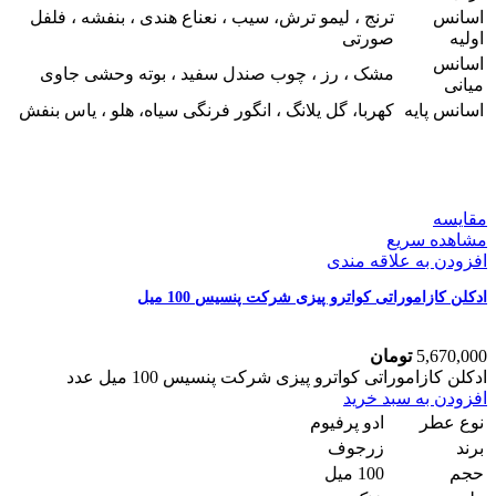
اسانس
ترنج ، لیمو ترش، سیب ، نعناع هندی ، بنفشه ، فلفل
اولیه
صورتی
اسانس
مشک ، رز ، چوب صندل سفید ، بوته وحشی جاوی
میانی
اسانس پایه
کهربا، گل یلانگ ، انگور فرنگی سیاه، هلو ، یاس بنفش
مقایسه
مشاهده سریع
افزودن به علاقه مندی
ادکلن کازاموراتی کواترو پیزی شرکت پنسیس 100 میل
5,670,000
تومان
ادکلن کازاموراتی کواترو پیزی شرکت پنسیس 100 میل عدد
افزودن به سبد خرید
نوع عطر
ادو پرفیوم
برند
زرجوف
حجم
100 میل