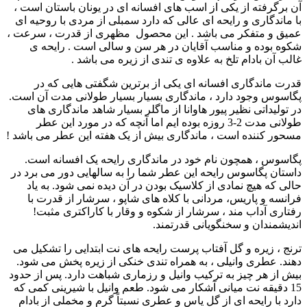
آن برگرفته از یکی از اسب های افسانه ای در یونان باستان است ،
با ماندگاری و رایحه ای عالی که دارد سمبلی از مردی با روحیه ای
عمیق و متفکر می باشد . این محصول مظهری از قدرت ، سرعت ،
شکوه بوده و مناسب آقایان در هر سن و سالی است . رایحه ی
غالب آن بادام تلخ به علاوه ی تندی از زیره می باشد .
قدرت ماندگاری افسانه ای یکی از برترین شگفتی هایی که در
پگاسوس وجود دارد ، ماندگاری بسیار بسیار طولانی مدت آن است.
در تولیداتی نظیر پیور هاوانا از ماگلر بسیار شاهد ماندگاری های
طولانی مدت 2-3 روزه بوده ایم اما آنچه که در مورد این عطر
مسحور کننده است ، ماندگاری بیش از یک هفته این عطر می باشد !
پگاسوس ، همچون نام خود در ماندگاری رایحه یک افسانه است.
داستان پگاسوس رایحه این عطر شما را به سالهایی دور می برد در
حالی که هیچ نمادی از کلاسیک بودن در آن دیده نمی شود. به یاد
فرانسه و پاریس، مردانی با کلاه های شاپو ، سرشار از قدرت با
رفتاری آداب مند ، سرشار از شکوه و وقار با کاراکتری مثبت!
اندیشمندان و سخنگویانی قدرتمند.
ترنج ، زیره و گل آفتاب پرست رایحه های نت ابتدایی را تشکیل می
دهند. عطری وانیلی ، به همراه تندی خنکی از زیره پخش می شود.
بیش از هر چیز به ترکیب وانیل و رزماری شباهت دارد. پس از حدود
15 دقیقه نت میانی آشکار می شود. طعم وانیل با شیرینی کمی که
دارد با رایحه ای از گل یاس و عطری نسبتاً گرم و مخملی از بادام