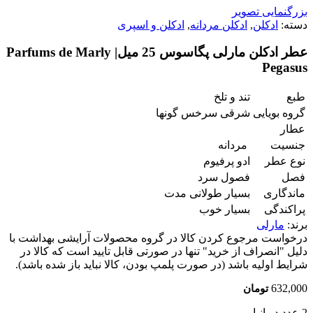
بزرگنمایی تصویر
دسته:
ادکلن
,
ادکلن مردانه
,
ادکلن و اسپری
عطر ادکلن مارلی پگاسوس 25 میل| Parfums de Marly
Pegasus
طبع
تند و تلخ
گروه بویایی
شرقی سرخس گونها
عطار
جنسیت
مردانه
نوع عطر
ادو پرفیوم
فصل
فصول سرد
ماندگاری
بسیار طولانی مدت
پراکندگی
بسیار خوب
برند:
مارلی
درخواست مرجوع کردن کالا در گروه محصولات آرایشی بهداشت با
دلیل "انصراف از خرید" تنها در صورتی قابل تایید است که کالا در
شرایط اولیه باشد (در صورت پلمپ بودن، کالا نباید باز شده باشد).
632,000
تومان
2 عدد در انبار