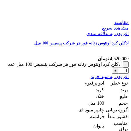
مقایسه
مشاهده سریع
افزودن به علاقه مندی
ادکلن کرد اونتوس زنانه فور هر شرکت پنسیس 100 میل
4,520,000
تومان
ادکلن کرد اونتوس زنانه فور هر شرکت پنسیس 100 میل عدد
افزودن به سبد خرید
نوع عطر
ادو پرفیوم
برند
کرید
طبع
خنک
حجم
100 میل
گروه بویایی
چایپر میوه ای
کشور مبدأ
فرانسه
مناسب
بانوان
برای