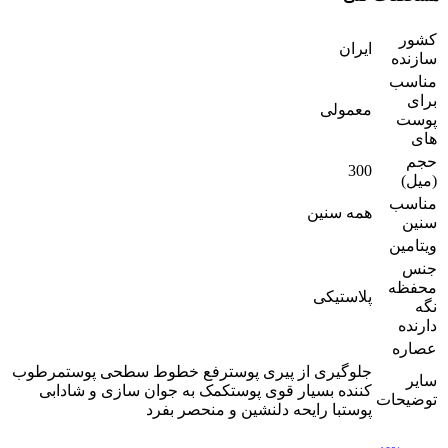
کشور
ایران
سازنده
مناسب
برای
معمولی
پوست
های
حجم
300
(میل)
مناسب
همه سنین
سنین
ویتامین
جنس
محفظه
پلاستیکی
نگه
دارنده
عصاره
جلوگیری از پیری پوسترفع خطوط سطحی پوستمرطوب
سایر
کننده بسیار قوی پوستکمک به جوان سازی و شادابی
توضیحات
پوستبا رایحه دلنشین و منحصر بفرد