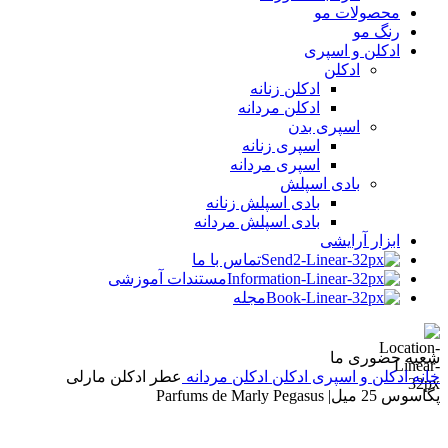
محصولات مو
رنگ مو
ادکلن و اسپری
ادکلن
ادکلن زنانه
ادکلن مردانه
اسپری بدن
اسپری زنانه
اسپری مردانه
بادی اسپلش
بادی اسپلش زنانه
بادی اسپلش مردانه
ابزار آرایشی
تماس با ما
مستندات آموزشی
مجله
شعبه حضوری ما
خانه
ادکلن و اسپری
ادکلن
ادکلن مردانه
عطر ادکلن مارلی
پگاسوس 25 میل| Parfums de Marly Pegasus