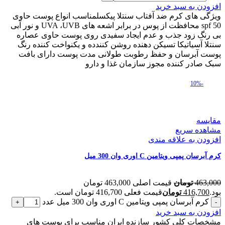
افزودن به سبد خرید
ویژگی های کرم ضد آفتاب سنتلا پیکسلمناسب انواع پوست حاوی
spf 50 محافظت از پوس در برابر اشعه های UVA ،UVB و نور آبی
بی رنگ زود جذب و عدم ایجاد سفیدی روی پوست حاوی عصاره
سنتلا آسیاتیکا تسیکن دهنده روشن کنندده و یکنواخت کننده رنگ
پوست آبرسان و حفظ رطوبت طولانی مدت پوست دارای بافت
سبک صادر کننده مجوز سازمان غذا و دارو
-10%
مقایسه
مشاهده سریع
افزودن به علاقه مندی
کرم آبرسان پمپی ویتامین C اوری وان 300 میل
463,000
تومان
قیمت اصلی 463,000 تومان
بود.
416,700
تومان
قیمت فعلی 416,700 تومان است.
کرم آبرسان پمپی ویتامین C اوری وان 300 میل عدد
افزودن به سبد خرید
مشخصات کلی کشور سازنده ایران مناسب برای پوست های