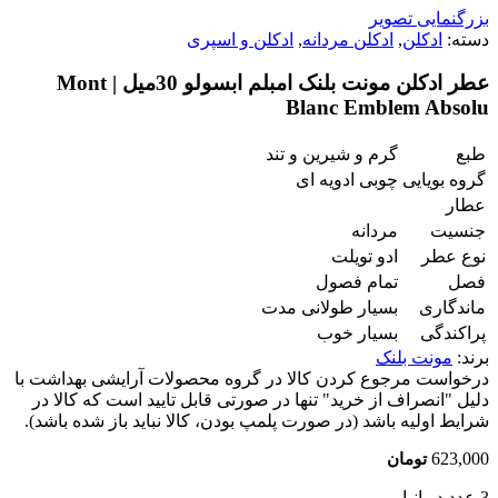
بزرگنمایی تصویر
دسته:
ادکلن
,
ادکلن مردانه
,
ادکلن و اسپری
عطر ادکلن مونت بلنک امبلم ابسولو 30میل | Mont
Blanc Emblem Absolu
طبع
گرم و شیرین و تند
گروه بویایی
چوبی ادویه ای
عطار
جنسیت
مردانه
نوع عطر
ادو تویلت
فصل
تمام فصول
ماندگاری
بسیار طولانی مدت
پراکندگی
بسیار خوب
برند:
مونت بلنک
درخواست مرجوع کردن کالا در گروه محصولات آرایشی بهداشت با
دلیل "انصراف از خرید" تنها در صورتی قابل تایید است که کالا در
شرایط اولیه باشد (در صورت پلمپ بودن، کالا نباید باز شده باشد).
623,000
تومان
3 عدد در انبار