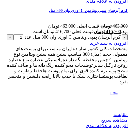
افزودن به علاقه مندی
کرم آبرسان پمپی ویتامین C اوری وان 300 میل
463,000
تومان
قیمت اصلی 463,000 تومان
بود.
416,700
تومان
قیمت فعلی 416,700 تومان است.
کرم آبرسان پمپی ویتامین C اوری وان 300 میل عدد
افزودن به سبد خرید
مشخصات کلی کشور سازنده ایران مناسب برای پوست های
معمولی حجم (میل) 300 مناسب سنین همه سنین ویتامین نوع
ویتامین C جنس محفظه نگه دارنده پلاستیکی عصاره نوع عصاره
روغن نارگیل سایر توضیحات محو کننده رنگ دانه ها و صاف کننده
سطح پوستنرم کننده قوی برای تمام پوست هاحفظ رطوبت و
لطافت پوستساختاری سبک با جذب بالابا رایحه دلنشین و منحصر
بفرد
-10%
مقایسه
مشاهده سریع
افزودن به علاقه مندی