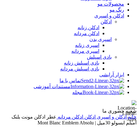
محصولات مو
رنگ مو
ادکلن و اسپری
ادکلن
ادکلن زنانه
ادکلن مردانه
اسپری بدن
اسپری زنانه
اسپری مردانه
بادی اسپلش
بادی اسپلش زنانه
بادی اسپلش مردانه
ابزار آرایشی
تماس با ما
مستندات آموزشی
مجله
شعبه حضوری ما
خانه
ادکلن و اسپری
ادکلن
ادکلن مردانه
عطر ادکلن مونت بلنک
امبلم ابسولو 30میل | Mont Blanc Emblem Absolu