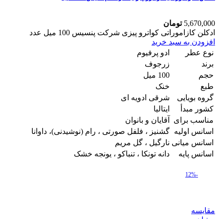
5,670,000
تومان
ادکلن کازاموراتی کواترو پیزی شرکت پنسیس 100 میل عدد
افزودن به سبد خرید
نوع عطر
ادو پرفیوم
برند
زرجوف
حجم
100 میل
طبع
خنک
گروه بویایی
شرقی ادویه ای
کشور مبدأ
ایتالیا
مناسب برای
آقایان و بانوان
اسانس اولیه
گشنیز ، فلفل صورتی ، رام (نوشیدنی)، داوانا
اسانس میانی
نارگیل ، گل مریم
اسانس پایه
دانه تونکا ، تنباکو ، یونجه خشک
-12%
مقایسه