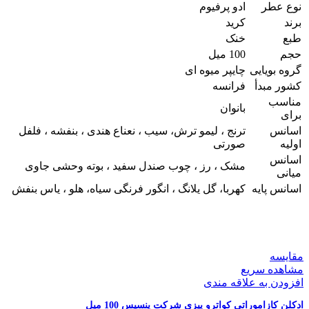
نوع عطر
ادو پرفیوم
برند
کرید
طبع
خنک
حجم
100 میل
گروه بویایی
چایپر میوه ای
کشور مبدأ
فرانسه
مناسب
بانوان
برای
اسانس
ترنج ، لیمو ترش، سیب ، نعناع هندی ، بنفشه ، فلفل
اولیه
صورتی
اسانس
مشک ، رز ، چوب صندل سفید ، بوته وحشی جاوی
میانی
اسانس پایه
کهربا، گل یلانگ ، انگور فرنگی سیاه، هلو ، یاس بنفش
مقایسه
مشاهده سریع
افزودن به علاقه مندی
ادکلن کازاموراتی کواترو پیزی شرکت پنسیس 100 میل