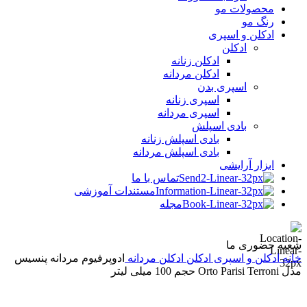
محصولات مو
رنگ مو
ادکلن و اسپری
ادکلن
ادکلن زنانه
ادکلن مردانه
اسپری بدن
اسپری زنانه
اسپری مردانه
بادی اسپلش
بادی اسپلش زنانه
بادی اسپلش مردانه
ابزار آرایشی
تماس با ما
مستندات آموزشی
مجله
شعبه حضوری ما
خانه
ادکلن و اسپری
ادکلن
ادکلن مردانه
ادوپرفیوم مردانه پنسیس
مدل Orto Parisi Terroni حجم 100 میلی لیتر