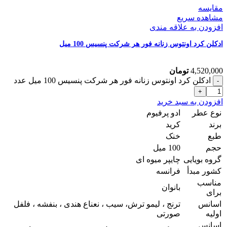
مقایسه
مشاهده سریع
افزودن به علاقه مندی
ادکلن کرد اونتوس زنانه فور هر شرکت پنسیس 100 میل
4,520,000
تومان
ادکلن کرد اونتوس زنانه فور هر شرکت پنسیس 100 میل عدد
افزودن به سبد خرید
نوع عطر
ادو پرفیوم
برند
کرید
طبع
خنک
حجم
100 میل
گروه بویایی
چایپر میوه ای
کشور مبدأ
فرانسه
مناسب
بانوان
برای
اسانس
ترنج ، لیمو ترش، سیب ، نعناع هندی ، بنفشه ، فلفل
اولیه
صورتی
اسانس