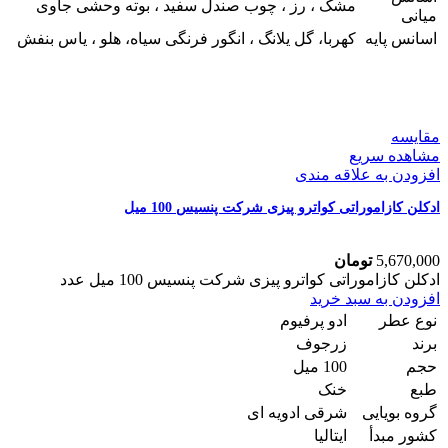
مشک ، رز ، چوب صندل سفید ، بوته وحشی جاوی
میانی
اسانس پایه
کهربا، گل یلانگ ، انگور فرنگی سیاه، هلو ، یاس بنفش
مقایسه
مشاهده سریع
افزودن به علاقه مندی
ادکلن کازاموراتی کواترو پیزی شرکت پنسیس 100 میل
5,670,000
تومان
ادکلن کازاموراتی کواترو پیزی شرکت پنسیس 100 میل عدد
افزودن به سبد خرید
نوع عطر
ادو پرفیوم
برند
زرجوف
حجم
100 میل
طبع
خنک
گروه بویایی
شرقی ادویه ای
کشور مبدأ
ایتالیا