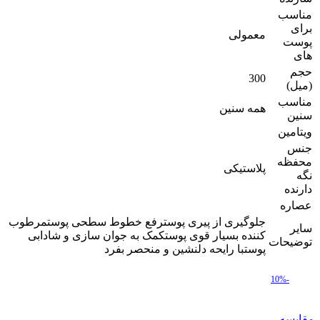
مناسب
برای
معمولی
پوست
های
حجم
300
(میل)
مناسب
همه سنین
سنین
ویتامین
جنس
محفظه
پلاستیکی
نگه
دارنده
عصاره
جلوگیری از پیری پوسترفع خطوط سطحی پوستمرطوب
سایر
کننده بسیار قوی پوستکمک به جوان سازی و شادابی
توضیحات
پوستبا رایحه دلنشین و منحصر بفرد
-10%
مقایسه