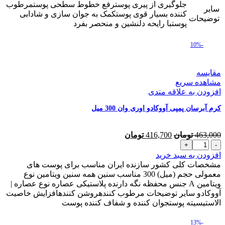
جلوگیری از پیری پوسترفع خطوط سطحی پوستمرطوب
سایر
کننده بسیار قوی پوستکمک به جوان سازی و شادابی
توضیحات
پوستبا رایحه دلنشین و منحصر بفرد
-10%
مقایسه
مشاهده سریع
افزودن به علاقه مندی
کرم آبرسان پمپی آووکادو اوری وان 300 میل
قیمت
قیمت
463,000
تومان
416,700
تومان
کرم
اصلی
فعلی
آبرسان
463,000 تومان
416,700 تومان
افزودن به سبد خرید
پمپی
بود.
است.
مشخصات کلی کشور سازنده ایران مناسب برای پوست های
آووکادو
معمولی حجم (میل) 300 مناسب سنین همه سنین ویتامین نوع
اوری
ویتامین A جنس محفظه نگه دارنده پلاستیکی عصاره نوع عصاره |
وان
آووکادو سایر توضیحات مرطوب کنندهروشن کنندهافزایش خاصیت
300
الاستیسیته پوستجوان کننده و شفاف کننده پوست
میل
عدد
-13%