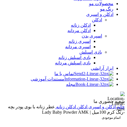
محصولات مو
رنگ مو
ادکلن و اسپری
ادکلن
ادکلن زنانه
ادکلن مردانه
اسپری بدن
اسپری زنانه
اسپری مردانه
بادی اسپلش
بادی اسپلش زنانه
بادی اسپلش مردانه
ابزار آرایشی
تماس با ما
مستندات آموزشی
مجله
شعبه حضوری ما
خانه
ادکلن و اسپری
ادکلن
ادکلن زنانه
عطر زنانه با بوی پودر بچه
-رنگ کرم 100میل | Lady Baby Powder AMK
اتمام موجودی