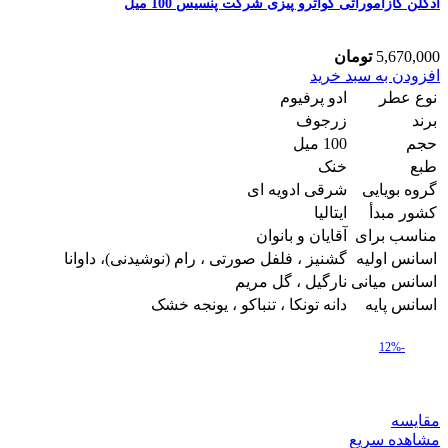
ادکلن کازاموراتی کواترو پیزی شرکت پنسیس 100 میل
5,670,000
تومان
ادکلن
افزودن به سبد خرید
کازاموراتی
نوع عطر
ادو پرفیوم
کواترو
برند
زرجوف
پیزی
حجم
100 میل
شرکت
طبع
خنک
پنسیس
100
گروه بویایی
شرقی ادویه ای
میل
کشور مبدأ
ایتالیا
عدد
مناسب برای
آقایان و بانوان
اسانس اولیه
گشنیز ، فلفل صورتی ، رام (نوشیدنی)، داوانا
اسانس میانی
نارگیل ، گل مریم
اسانس پایه
دانه تونکا ، تنباکو ، یونجه خشک
-12%
مقایسه
مشاهده سریع