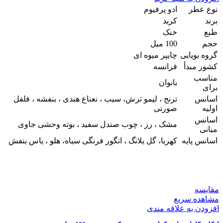
اونتوس
نوع عطر
ادو پرفیوم
زنانه
برند
کرید
فور
طبع
خنک
هر
حجم
100 میل
شرکت
پنسیس
گروه بویایی
چایپر میوه ای
100
کشور مبدأ
فرانسه
میل
مناسب
عدد
بانوان
برای
اسانس
ترنج ، لیمو ترش، سیب ، نعناع هندی ، بنفشه ، فلفل
اولیه
صورتی
اسانس
مشک ، رز ، چوب صندل سفید ، بوته وحشی جاوی
میانی
اسانس پایه
کهربا، گل یلانگ ، انگور فرنگی سیاه، هلو ، یاس بنفش
مقایسه
مشاهده سریع
افزودن به علاقه مندی