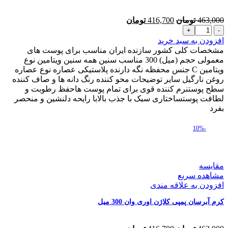
قیمت
قیمت
463,000
تومان
416,700
تومان
کرم
اصلی
فعلی
آبرسان
463,000 تومان
416,700 تومان
افزودن به سبد خرید
پمپی
بود.
است.
مشخصات کلی کشور سازنده ایران مناسب برای پوست های
ویتامین
معمولی حجم (میل) 300 مناسب سنین همه سنین ویتامین نوع
C
ویتامین C جنس محفظه نگه دارنده پلاستیکی عصاره نوع عصاره
اوری
روغن نارگیل سایر توضیحات محو کننده رنگ دانه ها و صاف کننده
وان
سطح پوستنرم کننده قوی برای تمام پوست هاحفظ رطوبت و
300
لطافت پوستساختاری سبک با جذب بالابا رایحه دلنشین و منحصر
میل
بفرد
عدد
-10%
مقایسه
مشاهده سریع
افزودن به علاقه مندی
کرم آبرسان پمپی کلاژن اوری وان 300 میل