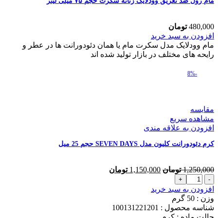
عدد
مام رول ضد تعریق وودلایک زنانه سکرت حجم ۷۵ میلی لیتر
480,000
تومان
مام
افزودن به سبد خرید
رول
مام وودلایک مدل سکرت مام یا همان دئودورانت ها در عطر و
ضد
رایحه های مختلف در بازار تولید شده اند
تعریق
وودلایک
-8%
زنانه
سکرت
حجم
۷۵
مقایسه
میلی
مشاهده سریع
لیتر
افزودن به علاقه مندی
عدد
کرم دئودورانت کلیون مدل SEVEN DAYS حجم 25 میل
قیمت
قیمت
1,250,000
تومان
1,150,000
تومان
کرم
اصلی
فعلی
دئودورانت
1,250,000 تومان
1,150,000 تومان
افزودن به سبد خرید
کلیون
بود.
است.
وزن : 50
گرم
مدل
شناسه محصول :
100131221201
SEVEN
حالت ماده :
کرم