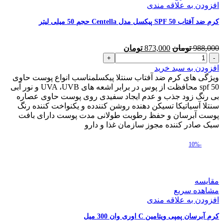
افزودن به علاقه مندی
کرم ضد آفتاب SPF 50 پیکسل مدل Centella حجم 50 میلی لیتر
قیمت
قیمت
988,000
تومان
873,000
تومان
کرم
اصلی
فعلی
ضد
988,000 تومان
873,000 تومان
افزودن به سبد خرید
آفتاب
بود.
است.
ویژگی های کرم ضد آفتاب سنتلا پیکسلمناسب انواع پوست حاوی
SPF
spf 50 محافظت از پوس در برابر اشعه های UVA ،UVB و نور آبی
50
بی رنگ زود جذب و عدم ایجاد سفیدی روی پوست حاوی عصاره
پیکسل
سنتلا آسیاتیکا تسیکن دهنده روشن کنندده و یکنواخت کننده رنگ
مدل
پوست آبرسان و حفظ رطوبت طولانی مدت پوست دارای بافت
Centella
سبک صادر کننده مجوز سازمان غذا و دارو
حجم
50
-10%
میلی
لیتر
عدد
مقایسه
مشاهده سریع
افزودن به علاقه مندی
کرم آبرسان پمپی ویتامین C اوری وان 300 میل