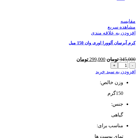
مقایسه
مشاهده سریع
افزودن به علاقه مندی
کرم آبرسان آلوورا اوری وان 150 میل
قیمت
قیمت
345,000
تومان
299,000
تومان
کرم
اصلی
فعلی
آبرسان
345,000 تومان
299,000 تومان
افزودن به سبد خرید
آلوورا
بود.
است.
اوری
وزن خالص:
وان
150گرم
150
میل
جنس:
عدد
گیاهی
مناسب برای:
تمای پوست ها