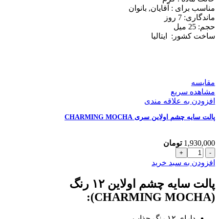
DAYS
مناسب برای :
آقایان, بانوان
حجم
ماندگاری: 7
روز
25
حجم: 25
میل
میل
ساخت کشور:
ایتالیا
عدد
مقایسه
مشاهده سریع
افزودن به علاقه مندی
پالت سایه چشم اولاین سری CHARMING MOCHA
1,930,000
تومان
پالت
سایه
افزودن به سبد خرید
چشم
اولاین
پالت سایه چشم اولاین ۱۲ رنگ
سری
(CHARMING MOCHA):
CHARMING
MOCHA
عدد
دارای ۱۲ رنگ جذاب