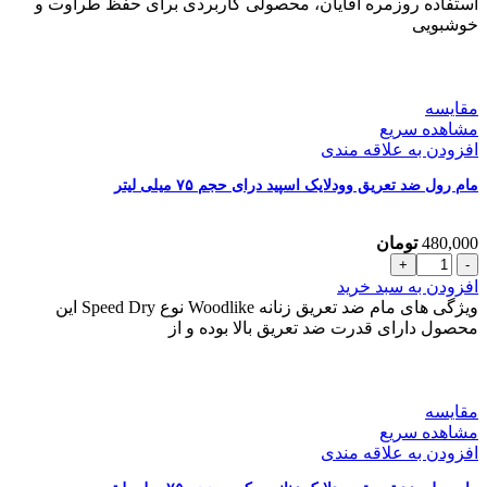
ضد
استفاده روزمره آقایان، محصولی کاربردی برای حفظ طراوت و
تعریق
خوشبویی
اسکای
وودلایک
مدل
SKY
مقایسه
حجم
مشاهده سریع
75ml
افزودن به علاقه مندی
عدد
مام رول ضد تعریق وودلایک اسپید درای حجم ۷۵ میلی لیتر
480,000
تومان
مام
رول
افزودن به سبد خرید
ضد
ویژگی های مام ضد تعریق زنانه Woodlike نوع Speed Dry این
تعریق
محصول دارای قدرت ضد تعریق بالا بوده و از
وودلایک
اسپید
درای
حجم
مقایسه
۷۵
مشاهده سریع
میلی
افزودن به علاقه مندی
لیتر