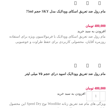
مام رول ضد تعریق اسکای وودلایک مدل SKY حجم 75ml
480,000
تومان
افزودن به سبد خرید
مام رول ضد تعریق اسکای وودلایک با فرمولاسیون ویژه برای استفاده
روزمره آقایان، محصولی کاربردی برای حفظ طراوت و خوشبویی
مام رول ضد تعریق وودلایک اسپید درای حجم ۷۵ میلی لیتر
480,000
تومان
افزودن به سبد خرید
ویژگی های مام ضد تعریق زنانه Woodlike نوع Speed Dry این محصول