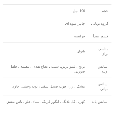
حجم
100 میل
گروه بویایی
چایپر میوه ای
کشور مبدأ
فرانسه
مناسب
بانوان
برای
اسانس
ترنج ، لیمو ترش، سیب ، نعناع هندی ، بنفشه ، فلفل
اولیه
صورتی
اسانس
مشک ، رز ، چوب صندل سفید ، بوته وحشی جاوی
میانی
اسانس پایه
کهربا، گل یلانگ ، انگور فرنگی سیاه، هلو ، یاس بنفش