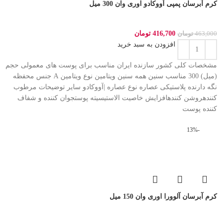
کرم آبرسان پمپی آووکادو اوری وان 300 میل
416,700
تومان
463,000
تومان
افزودن به سبد خرید
مشخصات کلی کشور سازنده ایران مناسب برای پوست های معمولی حجم
(میل) 300 مناسب سنین همه سنین ویتامین نوع ویتامین A جنس محفظه
نگه دارنده پلاستیکی عصاره نوع عصاره |آووکادو سایر توضیحات مرطوب
کنندهروشن کنندهافزایش خاصیت الاستیسیته پوستجوان کننده و شفاف
کننده پوست
-13%
کرم آبرسان آلوورا اوری وان 150 میل