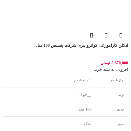
ادکلن کازاموراتی کواترو پیزی شرکت پنسیس 100 میل
5,670,000
تومان
افزودن به سبد خرید
نوع عطر
ادو پرفیوم
برند
زرجوف
حجم
100 میل
طبع
خنک