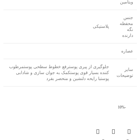
ویتامین
جنس
محفظه
پلاستیکی
نگه
دارنده
عصاره
جلوگیری از پیری پوسترفع خطوط سطحی پوستمرطوب
سایر
کننده بسیار قوی پوستکمک به جوان سازی و شادابی
توضیحات
پوستبا رایحه دلنشین و منحصر بفرد
-10%