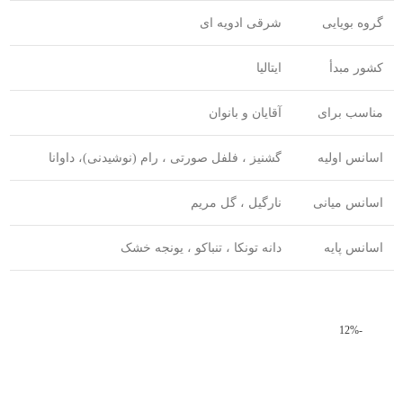
گروه بویایی
شرقی ادویه ای
کشور مبدأ
ایتالیا
مناسب برای
آقایان و بانوان
اسانس اولیه
گشنیز ، فلفل صورتی ، رام (نوشیدنی)، داوانا
اسانس میانی
نارگیل ، گل مریم
اسانس پایه
دانه تونکا ، تنباکو ، یونجه خشک
-12%