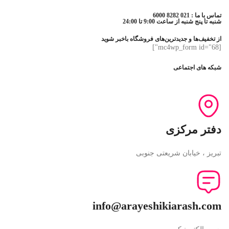
تماس با ما : 021 8282 6000
شنبه تا پنج شنبه از ساعت 9:00 تا 24:00
از تخفیف‌ها و جدیدترین‌های فروشگاه باخبر شوید
[mc4wp_form id="68"]
شبکه های اجتماعی
دفتر مرکزی
تبریز ، خیابان شریعتی جنوبی
info@arayeshikiarash.com