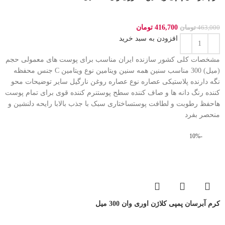
416,700
تومان
463,000
تومان
افزودن به سبد خرید
مشخصات کلی کشور سازنده ایران مناسب برای پوست های معمولی حجم
(میل) 300 مناسب سنین همه سنین ویتامین نوع ویتامین C جنس محفظه
نگه دارنده پلاستیکی عصاره نوع عصاره روغن نارگیل سایر توضیحات محو
کننده رنگ دانه ها و صاف کننده سطح پوستنرم کننده قوی برای تمام پوست
هاحفظ رطوبت و لطافت پوستساختاری سبک با جذب بالابا رایحه دلنشین و
منحصر بفرد
-10%
کرم آبرسان پمپی کلاژن اوری وان 300 میل