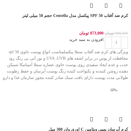
کرم ضد آفتاب SPF 50 پیکسل مدل Centella حجم 50 میلی لیتر
873,000
تومان
988,000
تومان
افزودن به سبد خرید
ویژگی های کرم ضد آفتاب سنتلا پیکسلمناسب انواع پوست حاوی spf 50
محافظت از پوس در برابر اشعه های UVA ،UVB و نور آبی بی رنگ زود
جذب و عدم ایجاد سفیدی روی پوست حاوی عصاره سنتلا آسیاتیکا تسیکن
دهنده روشن کنندده و یکنواخت کننده رنگ پوست آبرسان و حفظ رطوبت
طولانی مدت پوست دارای بافت سبک صادر کننده مجوز سازمان غذا و دارو
-10%
کرم آبرسان پمپی ویتامین C اوری وان 300 میل