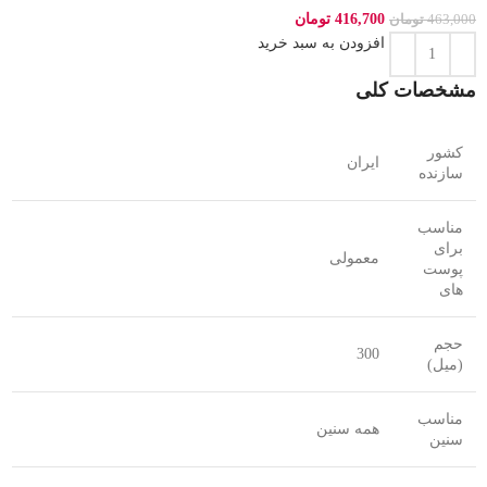
416,700
تومان
463,000
تومان
افزودن به سبد خرید
مشخصات کلی
کشور
ایران
سازنده
مناسب
برای
معمولی
پوست
های
حجم
300
(میل)
مناسب
همه سنین
سنین