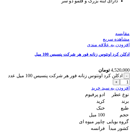
دارای آینه بزرگ و قلمو دو سر
مقایسه
مشاهده سریع
افزودن به علاقه مندی
ادکلن کرد اونتوس زنانه فور هر شرکت پنسیس 100 میل
4,520,000
تومان
ادکلن کرد اونتوس زنانه فور هر شرکت پنسیس 100 میل عدد
افزودن به سبد خرید
نوع عطر
ادو پرفیوم
برند
کرید
طبع
خنک
حجم
100 میل
گروه بویایی
چایپر میوه ای
کشور مبدأ
فرانسه