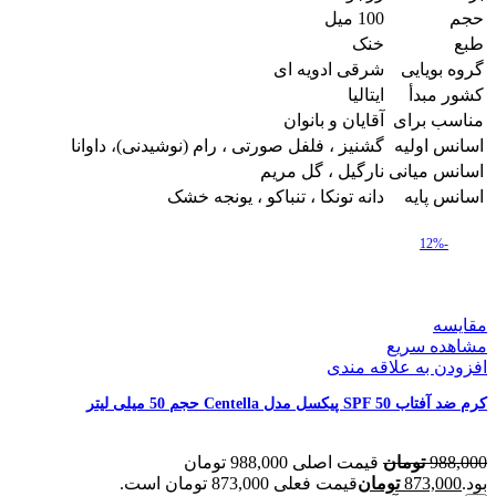
حجم
100 میل
طبع
خنک
گروه بویایی
شرقی ادویه ای
کشور مبدأ
ایتالیا
مناسب برای
آقایان و بانوان
اسانس اولیه
گشنیز ، فلفل صورتی ، رام (نوشیدنی)، داوانا
اسانس میانی
نارگیل ، گل مریم
اسانس پایه
دانه تونکا ، تنباکو ، یونجه خشک
-12%
مقایسه
مشاهده سریع
افزودن به علاقه مندی
کرم ضد آفتاب SPF 50 پیکسل مدل Centella حجم 50 میلی لیتر
988,000
تومان
قیمت اصلی 988,000 تومان
بود.
873,000
تومان
قیمت فعلی 873,000 تومان است.