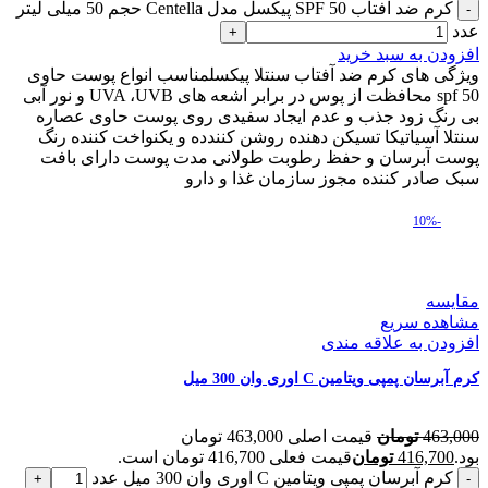
کرم ضد آفتاب SPF 50 پیکسل مدل Centella حجم 50 میلی لیتر
عدد
افزودن به سبد خرید
ویژگی های کرم ضد آفتاب سنتلا پیکسلمناسب انواع پوست حاوی
spf 50 محافظت از پوس در برابر اشعه های UVA ،UVB و نور آبی
بی رنگ زود جذب و عدم ایجاد سفیدی روی پوست حاوی عصاره
سنتلا آسیاتیکا تسیکن دهنده روشن کنندده و یکنواخت کننده رنگ
پوست آبرسان و حفظ رطوبت طولانی مدت پوست دارای بافت
سبک صادر کننده مجوز سازمان غذا و دارو
-10%
مقایسه
مشاهده سریع
افزودن به علاقه مندی
کرم آبرسان پمپی ویتامین C اوری وان 300 میل
463,000
تومان
قیمت اصلی 463,000 تومان
بود.
416,700
تومان
قیمت فعلی 416,700 تومان است.
کرم آبرسان پمپی ویتامین C اوری وان 300 میل عدد