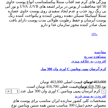
ویژگی های کرم ضد آفتاب سنتلا پیکسلمناسب انواع پوست حاوی
spf 50 محافظت از پوس در برابر اشعه های UVA ،UVB و نور آبی
بی رنگ زود جذب و عدم ایجاد سفیدی روی پوست حاوی عصاره
سنتلا آسیاتیکا تسیکن دهنده روشن کنندده و یکنواخت کننده رنگ
پوست آبرسان و حفظ رطوبت طولانی مدت پوست دارای بافت
سبک صادر کننده مجوز سازمان غذا و دارو
-10%
مقایسه
مشاهده سریع
افزودن به علاقه مندی
کرم آبرسان پمپی ویتامین C اوری وان 300 میل
463,000
تومان
قیمت اصلی 463,000 تومان
بود.
416,700
تومان
قیمت فعلی 416,700 تومان است.
کرم آبرسان پمپی ویتامین C اوری وان 300 میل عدد
افزودن به سبد خرید
مشخصات کلی کشور سازنده ایران مناسب برای پوست های
معمولی حجم (میل) 300 مناسب سنین همه سنین ویتامین نوع