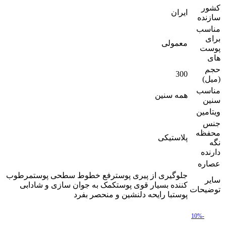
کشور
ایران
سازنده
مناسب
برای
معمولی
پوست
های
حجم
300
(میل)
مناسب
همه سنین
سنین
ویتامین
جنس
محفظه
پلاستیکی
نگه
دارنده
عصاره
جلوگیری از پیری پوسترفع خطوط سطحی پوستمرطوب
سایر
کننده بسیار قوی پوستکمک به جوان سازی و شادابی
توضیحات
پوستبا رایحه دلنشین و منحصر بفرد
-10%