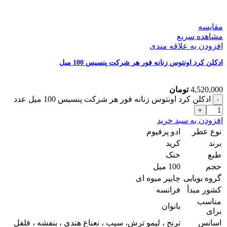
مقایسه
مشاهده سریع
افزودن به علاقه مندی
ادکلن کرد اونتوس زنانه فور هر شرکت پنسیس 100 میل
4,520,000
تومان
ادکلن کرد اونتوس زنانه فور هر شرکت پنسیس 100 میل عدد
افزودن به سبد خرید
نوع عطر
ادو پرفیوم
برند
کرید
طبع
خنک
حجم
100 میل
گروه بویایی
چایپر میوه ای
کشور مبدأ
فرانسه
مناسب
بانوان
برای
اسانس
ترنج ، لیمو ترش، سیب ، نعناع هندی ، بنفشه ، فلفل