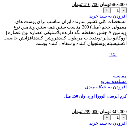
قیمت
قیمت
463,000
تومان
416,700
تومان
کرم
اصلی
فعلی
آبرسان
463,000 تومان
416,700 تومان
افزودن به سبد خرید
پمپی
بود.
است.
مشخصات کلی کشور سازنده ایران مناسب برای پوست های
آووکادو
معمولی حجم (میل) 300 مناسب سنین همه سنین ویتامین نوع
اوری
ویتامین A جنس محفظه نگه دارنده پلاستیکی عصاره نوع عصاره |
وان
آووکادو سایر توضیحات مرطوب کنندهروشن کنندهافزایش خاصیت
300
الاستیسیته پوستجوان کننده و شفاف کننده پوست
میل
عدد
-13%
مقایسه
مشاهده سریع
افزودن به علاقه مندی
کرم آبرسان آلوورا اوری وان 150 میل
قیمت
قیمت
345,000
تومان
299,000
تومان
کرم
اصلی
فعلی
آبرسان
345,000 تومان
299,000 تومان
افزودن به سبد خرید
آلوورا
بود.
است.