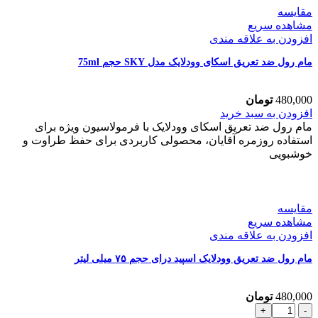
مقایسه
مشاهده سریع
افزودن به علاقه مندی
مام رول ضد تعریق اسکای وودلایک مدل SKY حجم 75ml
480,000
تومان
مام
افزودن به سبد خرید
رول
مام رول ضد تعریق اسکای وودلایک با فرمولاسیون ویژه برای
ضد
استفاده روزمره آقایان، محصولی کاربردی برای حفظ طراوت و
تعریق
خوشبویی
اسکای
وودلایک
مدل
SKY
مقایسه
حجم
مشاهده سریع
75ml
افزودن به علاقه مندی
عدد
مام رول ضد تعریق وودلایک اسپید درای حجم ۷۵ میلی لیتر
480,000
تومان
مام