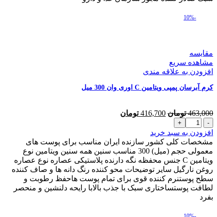
حجم
50
-10%
میلی
لیتر
عدد
مقایسه
مشاهده سریع
افزودن به علاقه مندی
کرم آبرسان پمپی ویتامین C اوری وان 300 میل
قیمت
قیمت
463,000
تومان
416,700
تومان
کرم
اصلی
فعلی
آبرسان
463,000 تومان
416,700 تومان
افزودن به سبد خرید
پمپی
بود.
است.
مشخصات کلی کشور سازنده ایران مناسب برای پوست های
ویتامین
معمولی حجم (میل) 300 مناسب سنین همه سنین ویتامین نوع
C
ویتامین C جنس محفظه نگه دارنده پلاستیکی عصاره نوع عصاره
اوری
روغن نارگیل سایر توضیحات محو کننده رنگ دانه ها و صاف کننده
وان
سطح پوستنرم کننده قوی برای تمام پوست هاحفظ رطوبت و
300
لطافت پوستساختاری سبک با جذب بالابا رایحه دلنشین و منحصر
میل
بفرد
عدد
-10%