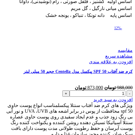
اسانس اولیه
گشنیز ، فلفل صورتی ، رام (نوشیدنی)، داوانا
اسانس میانی
نارگیل ، گل مریم
اسانس پایه
دانه تونکا ، تنباکو ، یونجه خشک
-12%
مقایسه
مشاهده سریع
افزودن به علاقه مندی
کرم ضد آفتاب SPF 50 پیکسل مدل Centella حجم 50 میلی لیتر
قیمت
قیمت
988,000
تومان
873,000
تومان
کرم
اصلی
فعلی
ضد
988,000 تومان
873,000 تومان
افزودن به سبد خرید
آفتاب
بود.
است.
ویژگی های کرم ضد آفتاب سنتلا پیکسلمناسب انواع پوست حاوی
SPF
spf 50 محافظت از پوس در برابر اشعه های UVA ،UVB و نور آبی
50
بی رنگ زود جذب و عدم ایجاد سفیدی روی پوست حاوی عصاره
پیکسل
سنتلا آسیاتیکا تسیکن دهنده روشن کنندده و یکنواخت کننده رنگ
مدل
پوست آبرسان و حفظ رطوبت طولانی مدت پوست دارای بافت
Centella
سبک صادر کننده مجوز سازمان غذا و دارو