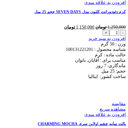
لیتر
افزودن به علاقه مندی
عدد
کرم دئودورانت کلیون مدل SEVEN DAYS حجم 25 میل
قیمت
قیمت
1,250,000
تومان
1,150,000
تومان
کرم
اصلی
فعلی
دئودورانت
1,250,000 تومان
1,150,000 تومان
افزودن به سبد خرید
کلیون
بود.
است.
وزن : 50
گرم
مدل
شناسه محصول :
100131221201
SEVEN
حالت ماده :
کرم
DAYS
مناسب برای :
آقایان, بانوان
حجم
ماندگاری: 7
روز
25
حجم: 25
میل
میل
ساخت کشور:
ایتالیا
عدد
مقایسه
مشاهده سریع
افزودن به علاقه مندی
پالت سایه چشم اولاین سری CHARMING MOCHA