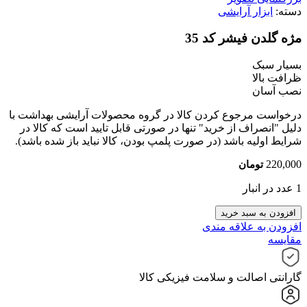
دسته:
ابزار آرایشی
مژه گلدن فیشر کد 35
بسیار سبک
ظرافت بالا
نصب آسان
درخواست مرجوع کردن کالا در گروه محصولات آرایشی بهداشت با
دلیل "انصراف از خرید" تنها در صورتی قابل تایید است که کالا در
شرایط اولیه باشد (در صورت پلمپ بودن، کالا نباید باز شده باشد).
220,000
تومان
1 عدد در انبار
مژه
افزودن به سبد خرید
گلدن
افزودن به علاقه مندی
فیشر
مقایسه
کد
35
عدد
گارانتی اصالت و سلامت فیزیکی کالا