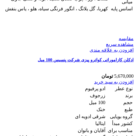
میانی
اسانس پایه
کهربا، گل یلانگ ، انگور فرنگی سیاه، هلو ، یاس بنفش
مقایسه
مشاهده سریع
افزودن به علاقه مندی
ادکلن کازاموراتی کواترو پیزی شرکت پنسیس 100 میل
5,670,000
تومان
ادکلن
افزودن به سبد خرید
کازاموراتی
نوع عطر
ادو پرفیوم
کواترو
برند
زرجوف
پیزی
حجم
100 میل
شرکت
طبع
خنک
پنسیس
100
گروه بویایی
شرقی ادویه ای
میل
کشور مبدأ
ایتالیا
عدد
مناسب برای
آقایان و بانوان