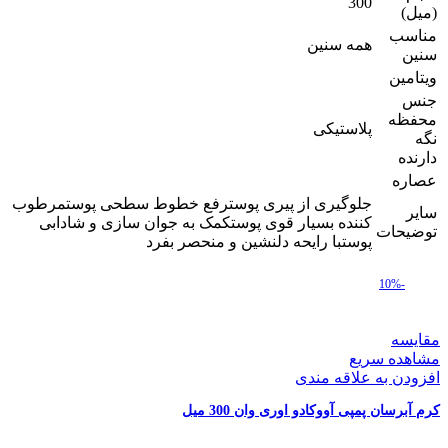
300
(میل)
مناسب
همه سنین
سنین
ویتامین
جنس
محفظه
پلاستیکی
نگه
دارنده
عصاره
جلوگیری از پیری پوسترفع خطوط سطحی پوستمرطوب
سایر
کننده بسیار قوی پوستکمک به جوان سازی و شادابی
توضیحات
پوستبا رایحه دلنشین و منحصر بفرد
-10%
مقایسه
مشاهده سریع
افزودن به علاقه مندی
کرم آبرسان پمپی آووکادو اوری وان 300 میل