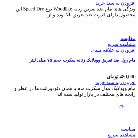
رول
افزودن به سبد خرید
ضد
ویژگی های مام ضد تعریق زنانه Woodlike نوع Speed Dry این
تعریق
محصول دارای قدرت ضد تعریق بالا بوده و از
وودلایک
اسپید
درای
حجم
مقایسه
۷۵
مشاهده سریع
میلی
افزودن به علاقه مندی
لیتر
عدد
مام رول ضد تعریق وودلایک زنانه سکرت حجم ۷۵ میلی لیتر
480,000
تومان
مام
افزودن به سبد خرید
رول
مام وودلایک مدل سکرت مام یا همان دئودورانت ها در عطر و
ضد
رایحه های مختلف در بازار تولید شده اند
تعریق
وودلایک
-8%
زنانه
سکرت
حجم
۷۵
مقایسه
میلی
مشاهده سریع