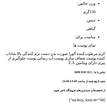
اوری
وزن خالص:
وان
150گرم
150
میل
جنس:
عدد
گیاهی
مناسب برای:
تمای پوست ها
کرم مرطوب‌کننده آلورا صورت بدن دست نرم کنندگی بالا شاداب
کننده پوست شفاف سازی پوست آب رسانی پوست جلوگیری از
پیری دارای ویتامین E.A
تماس با ما : 021 8282 6000
شنبه تا پنج شنبه از ساعت 9:00 تا 24:00
از تخفیف‌ها و جدیدترین‌های فروشگاه باخبر شوید
[mc4wp_form id="68"]