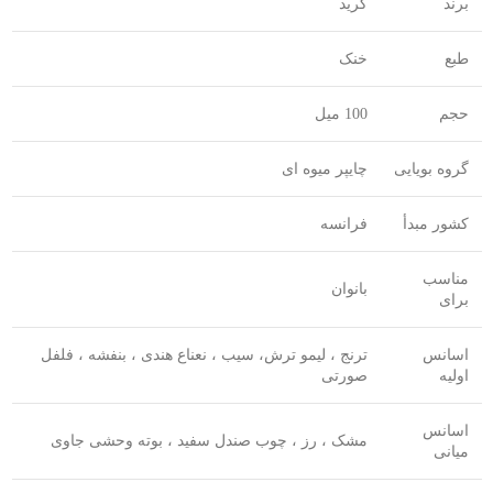
برند
کرید
طبع
خنک
حجم
100 میل
گروه بویایی
چایپر میوه ای
کشور مبدأ
فرانسه
مناسب
بانوان
برای
اسانس
ترنج ، لیمو ترش، سیب ، نعناع هندی ، بنفشه ، فلفل
اولیه
صورتی
اسانس
مشک ، رز ، چوب صندل سفید ، بوته وحشی جاوی
میانی