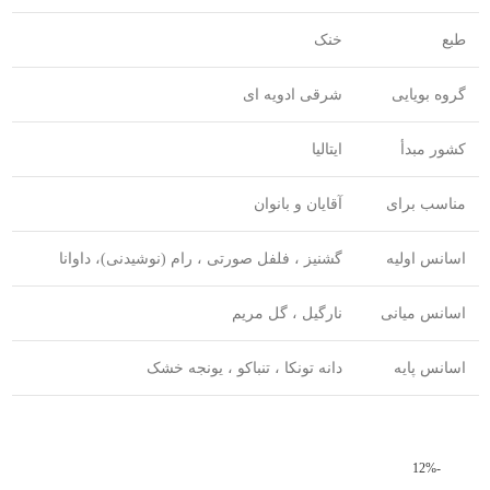
طبع
خنک
گروه بویایی
شرقی ادویه ای
کشور مبدأ
ایتالیا
مناسب برای
آقایان و بانوان
اسانس اولیه
گشنیز ، فلفل صورتی ، رام (نوشیدنی)، داوانا
اسانس میانی
نارگیل ، گل مریم
اسانس پایه
دانه تونکا ، تنباکو ، یونجه خشک
-12%