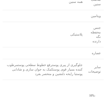
همه سنین
سنین
ویتامین
جنس
محفظه
پلاستیکی
نگه
دارنده
عصاره
جلوگیری از پیری پوسترفع خطوط سطحی پوستمرطوب
سایر
کننده بسیار قوی پوستکمک به جوان سازی و شادابی
توضیحات
پوستبا رایحه دلنشین و منحصر بفرد
-10%