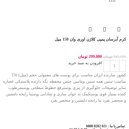
-13%
کرم آبرسان پمپی کلاژن اوری وان 150 میل
299,000
تومان
345,000
تومان
افزودن به سبد خرید
کشور سازنده ایران مناسب برای پوست های معمولی حجم (میل) 150
مناسب سنین همه سنین ویتامین جنس محفظه نگه دارنده پلاستیکی عصاره
سایر توضیحات جلوگیری از پیری پوسترفع خطوط سطحی پوستمرطوب
کننده بسیار قوی پوستکمک به جوان سازی و شادابی پوستبا رایحه دلنشین
و منحصر بفرد تبا رایحه دلنشین و منحصر بفرد
تماس با ما : 021 8282 6000