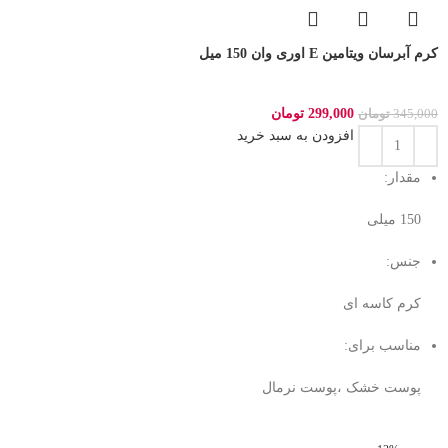
کرم آبرسان ویتامین E اوری وان 150 میل
299,000
تومان
345,000
تومان
افزودن به سبد خرید
مقدار:
150 میلی‌
جنس:
کرم کاسه ای
مناسب برای:
پوست خشک ،پوست نرمال