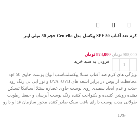
کرم ضد آفتاب SPF 50 پیکسل مدل Centella حجم 50 میلی لیتر
873,000
تومان
988,000
تومان
افزودن به سبد خرید
ویژگی های کرم ضد آفتاب سنتلا پیکسلمناسب انواع پوست حاوی spf 50
محافظت از پوس در برابر اشعه های UVA ،UVB و نور آبی بی رنگ زود
جذب و عدم ایجاد سفیدی روی پوست حاوی عصاره سنتلا آسیاتیکا تسیکن
دهنده روشن کنندده و یکنواخت کننده رنگ پوست آبرسان و حفظ رطوبت
طولانی مدت پوست دارای بافت سبک صادر کننده مجوز سازمان غذا و دارو
-10%