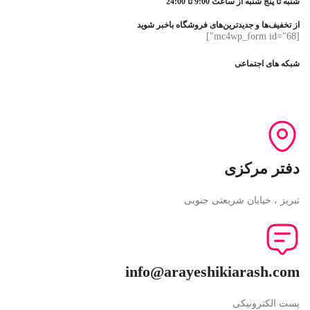
شنبه تا پنج شنبه از ساعت 9:00 تا 24:00
از تخفیف‌ها و جدیدترین‌های فروشگاه باخبر شوید
[mc4wp_form id="68"]
شبکه های اجتماعی
دفتر مرکزی
تبریز ، خیابان شریعتی جنوبی
info@arayeshikiarash.com
پست الکترونیکی