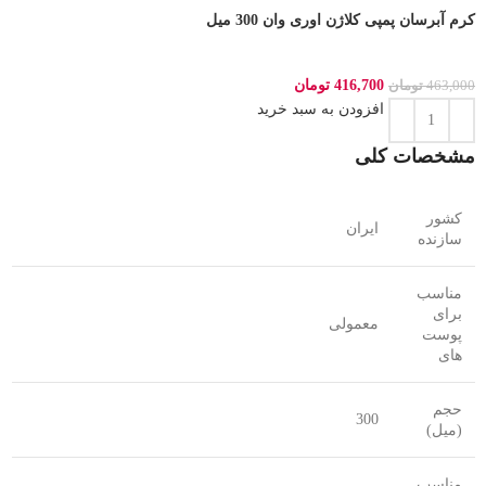
کرم آبرسان پمپی کلاژن اوری وان 300 میل
416,700
تومان
463,000
تومان
افزودن به سبد خرید
مشخصات کلی
کشور
ایران
سازنده
مناسب
برای
معمولی
پوست
های
حجم
300
(میل)
مناسب