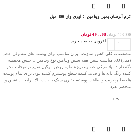
کرم آبرسان پمپی ویتامین C اوری وان 300 میل
416,700
تومان
463,000
تومان
افزودن به سبد خرید
مشخصات کلی کشور سازنده ایران مناسب برای پوست های معمولی حجم
(میل) 300 مناسب سنین همه سنین ویتامین نوع ویتامین C جنس محفظه
نگه دارنده پلاستیکی عصاره نوع عصاره روغن نارگیل سایر توضیحات محو
کننده رنگ دانه ها و صاف کننده سطح پوستنرم کننده قوی برای تمام پوست
هاحفظ رطوبت و لطافت پوستساختاری سبک با جذب بالابا رایحه دلنشین و
منحصر بفرد
-10%