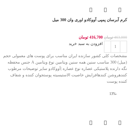
کرم آبرسان پمپی آووکادو اوری وان 300 میل
416,700
تومان
463,000
تومان
افزودن به سبد خرید
مشخصات کلی کشور سازنده ایران مناسب برای پوست های معمولی حجم
(میل) 300 مناسب سنین همه سنین ویتامین نوع ویتامین A جنس محفظه
نگه دارنده پلاستیکی عصاره نوع عصاره |آووکادو سایر توضیحات مرطوب
کنندهروشن کنندهافزایش خاصیت الاستیسیته پوستجوان کننده و شفاف
کننده پوست
-13%