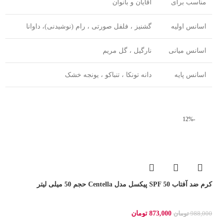
مناسب برای
آقایان و بانوان
اسانس اولیه
گشنیز ، فلفل صورتی ، رام (نوشیدنی)، داوانا
اسانس میانی
نارگیل ، گل مریم
اسانس پایه
دانه تونکا ، تنباکو ، یونجه خشک
-12%
کرم ضد آفتاب SPF 50 پیکسل مدل Centella حجم 50 میلی لیتر
873,000
تومان
988,000
تومان