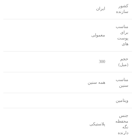
کشور
ایران
سازنده
مناسب
برای
معمولی
پوست
های
حجم
300
(میل)
مناسب
همه سنین
سنین
ویتامین
جنس
محفظه
پلاستیکی
نگه
دارنده