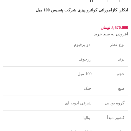
ادکلن کازاموراتی کواترو پیزی شرکت پنسیس 100 میل
5,670,000
تومان
افزودن به سبد خرید
نوع عطر
ادو پرفیوم
برند
زرجوف
حجم
100 میل
طبع
خنک
گروه بویایی
شرقی ادویه ای
کشور مبدأ
ایتالیا