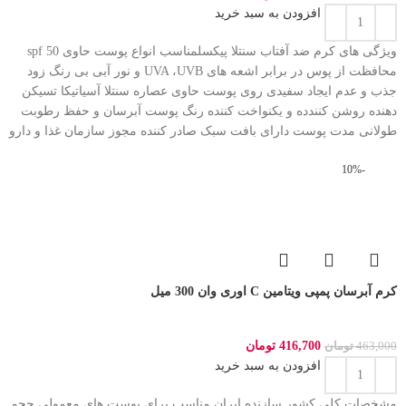
افزودن به سبد خرید
ویژگی های کرم ضد آفتاب سنتلا پیکسلمناسب انواع پوست حاوی spf 50
محافظت از پوس در برابر اشعه های UVA ،UVB و نور آبی بی رنگ زود
جذب و عدم ایجاد سفیدی روی پوست حاوی عصاره سنتلا آسیاتیکا تسیکن
دهنده روشن کنندده و یکنواخت کننده رنگ پوست آبرسان و حفظ رطوبت
طولانی مدت پوست دارای بافت سبک صادر کننده مجوز سازمان غذا و دارو
-10%
کرم آبرسان پمپی ویتامین C اوری وان 300 میل
416,700
تومان
463,000
تومان
افزودن به سبد خرید
مشخصات کلی کشور سازنده ایران مناسب برای پوست های معمولی حجم