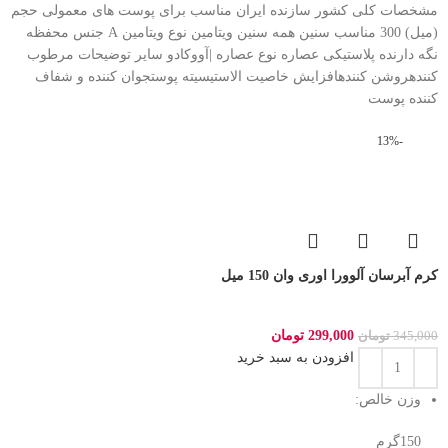
مشخصات کلی کشور سازنده ایران مناسب برای پوست های معمولی حجم
(میل) 300 مناسب سنین همه سنین ویتامین نوع ویتامین A جنس محفظه
نگه دارنده پلاستیکی عصاره نوع عصاره |آووکادو سایر توضیحات مرطوب
کنندهروشن کنندهافزایش خاصیت الاستیسیته پوستجوان کننده و شفاف
کننده پوست
-13%
کرم آبرسان آلوورا اوری وان 150 میل
299,000
تومان
345,000
تومان
افزودن به سبد خرید
وزن خالص:
150گرم