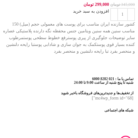
299,000
تومان
345,000
تومان
افزودن به سبد خرید
کشور سازنده ایران مناسب برای پوست های معمولی حجم (میل) 150
مناسب سنین همه سنین ویتامین جنس محفظه نگه دارنده پلاستیکی عصاره
سایر توضیحات جلوگیری از پیری پوسترفع خطوط سطحی پوستمرطوب
کننده بسیار قوی پوستکمک به جوان سازی و شادابی پوستبا رایحه دلنشین
و منحصر بفرد تبا رایحه دلنشین و منحصر بفرد
تماس با ما : 021 8282 6000
شنبه تا پنج شنبه از ساعت 9:00 تا 24:00
از تخفیف‌ها و جدیدترین‌های فروشگاه باخبر شوید
[mc4wp_form id="68"]
شبکه های اجتماعی