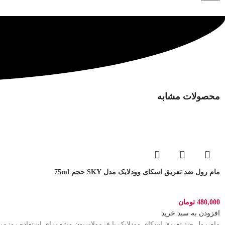
محصولات مشابه
مام رول ضد تعریق اسکای وودلایک مدل SKY حجم 75ml
480,000
تومان
افزودن به سبد خرید
مام رول ضد تعریق اسکای وودلایک با فرمولاسیون ویژه برای استفاده روز