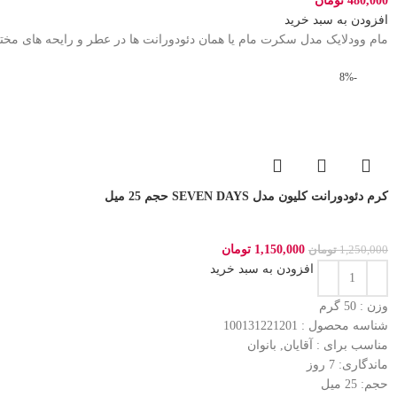
480,000
تومان
افزودن به سبد خرید
مام وودلایک مدل سکرت مام یا همان دئودورانت ها در عطر و رایحه های مختلف
-8%
کرم دئودورانت کلیون مدل SEVEN DAYS حجم 25 میل
1,150,000
تومان
1,250,000
تومان
افزودن به سبد خرید
وزن : 50
گرم
شناسه محصول :
100131221201
مناسب برای :
آقایان, بانوان
ماندگاری: 7
روز
حجم: 25
میل