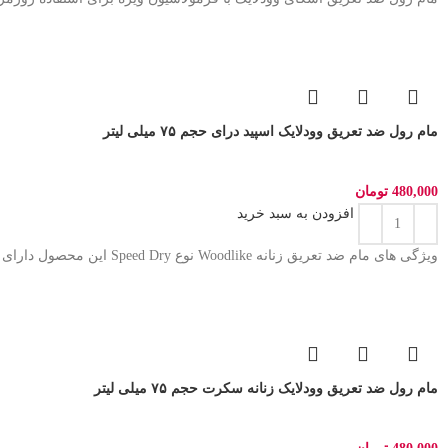
مام رول ضد تعریق وودلایک اسپید درای حجم ۷۵ میلی لیتر
480,000
تومان
افزودن به سبد خرید
ویژگی های مام ضد تعریق زنانه Woodlike نوع Speed Dry این محصول دارای قدرت ضد تعریق بالا بوده و از
مام رول ضد تعریق وودلایک زنانه سکرت حجم ۷۵ میلی لیتر