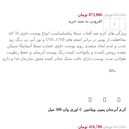
873,000
تومان
988,000
تومان
افزودن به سبد خرید
ویژگی های کرم ضد آفتاب سنتلا پیکسلمناسب انواع پوست حاوی spf 50
محافظت از پوس در برابر اشعه های UVA ،UVB و نور آبی بی رنگ زود
جذب و عدم ایجاد سفیدی روی پوست حاوی عصاره سنتلا آسیاتیکا تسیکن
دهنده روشن کنندده و یکنواخت کننده رنگ پوست آبرسان و حفظ رطوبت
طولانی مدت پوست دارای بافت سبک صادر کننده مجوز سازمان غذا و دارو
-10%
کرم آبرسان پمپی ویتامین C اوری وان 300 میل
416,700
تومان
463,000
تومان