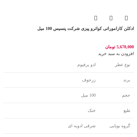
ادکلن کازاموراتی کواترو پیزی شرکت پنسیس 100 میل
5,670,000
تومان
افزودن به سبد خرید
نوع عطر
ادو پرفیوم
برند
زرجوف
حجم
100 میل
طبع
خنک
گروه بویایی
شرقی ادویه ای