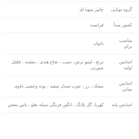
گروه بویایی
چایپر میوه ای
کشور مبدأ
فرانسه
مناسب
بانوان
برای
اسانس
ترنج ، لیمو ترش، سیب ، نعناع هندی ، بنفشه ، فلفل
اولیه
صورتی
اسانس
مشک ، رز ، چوب صندل سفید ، بوته وحشی جاوی
میانی
اسانس پایه
کهربا، گل یلانگ ، انگور فرنگی سیاه، هلو ، یاس بنفش