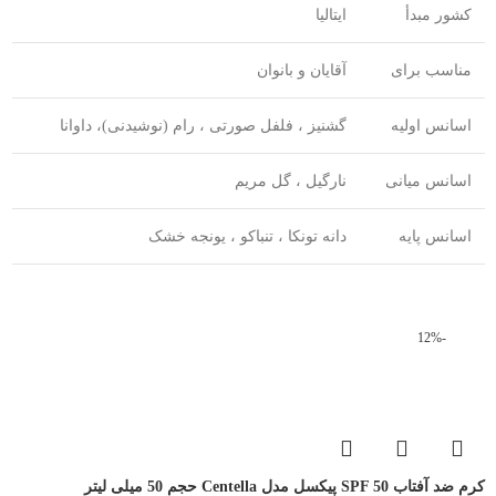
کشور مبدأ
ایتالیا
مناسب برای
آقایان و بانوان
اسانس اولیه
گشنیز ، فلفل صورتی ، رام (نوشیدنی)، داوانا
اسانس میانی
نارگیل ، گل مریم
اسانس پایه
دانه تونکا ، تنباکو ، یونجه خشک
-12%
کرم ضد آفتاب SPF 50 پیکسل مدل Centella حجم 50 میلی لیتر