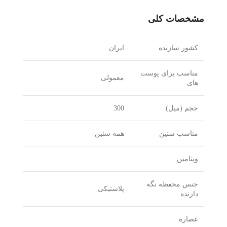
مشخصات کلی
کشور سازنده
ایران
مناسب برای پوست
معمولی
های
حجم (میل)
300
مناسب سنین
همه سنین
ویتامین
جنس محفظه نگه
پلاستیکی
دارنده
عصاره