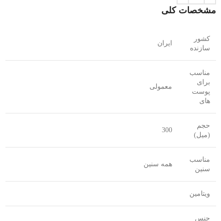
مشخصات کلی
کشور
ایران
سازنده
مناسب
برای
معمولی
پوست
های
حجم
300
(میل)
مناسب
همه سنین
سنین
ویتامین
جنس