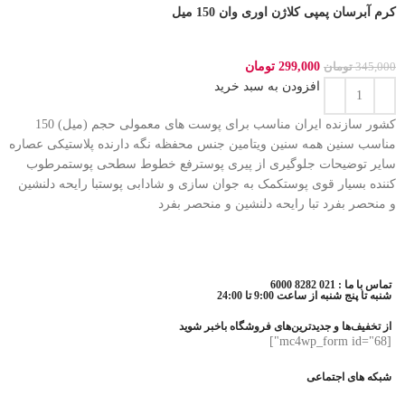
کرم آبرسان پمپی کلاژن اوری وان 150 میل
299,000
تومان
345,000
تومان
افزودن به سبد خرید
کشور سازنده ایران مناسب برای پوست های معمولی حجم (میل) 150
مناسب سنین همه سنین ویتامین جنس محفظه نگه دارنده پلاستیکی عصاره
سایر توضیحات جلوگیری از پیری پوسترفع خطوط سطحی پوستمرطوب
کننده بسیار قوی پوستکمک به جوان سازی و شادابی پوستبا رایحه دلنشین
و منحصر بفرد تبا رایحه دلنشین و منحصر بفرد
تماس با ما : 021 8282 6000
شنبه تا پنج شنبه از ساعت 9:00 تا 24:00
از تخفیف‌ها و جدیدترین‌های فروشگاه باخبر شوید
[mc4wp_form id="68"]
شبکه های اجتماعی