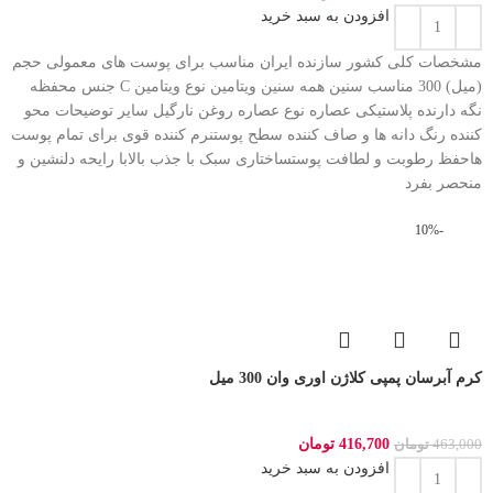
افزودن به سبد خرید
مشخصات کلی کشور سازنده ایران مناسب برای پوست های معمولی حجم
(میل) 300 مناسب سنین همه سنین ویتامین نوع ویتامین C جنس محفظه
نگه دارنده پلاستیکی عصاره نوع عصاره روغن نارگیل سایر توضیحات محو
کننده رنگ دانه ها و صاف کننده سطح پوستنرم کننده قوی برای تمام پوست
هاحفظ رطوبت و لطافت پوستساختاری سبک با جذب بالابا رایحه دلنشین و
منحصر بفرد
-10%
کرم آبرسان پمپی کلاژن اوری وان 300 میل
416,700
تومان
463,000
تومان
افزودن به سبد خرید