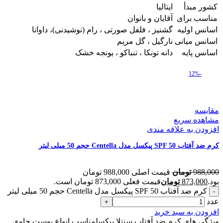
کشور مبدأ
ایتالیا
مناسب برای
آقایان و بانوان
اسانس اولیه
گشنیز ، فلفل صورتی ، رام (نوشیدنی)، داوانا
اسانس میانی
نارگیل ، گل مریم
اسانس پایه
دانه تونکا ، تنباکو ، یونجه خشک
-12%
مقایسه
مشاهده سریع
افزودن به علاقه مندی
کرم ضد آفتاب SPF 50 پیکسل مدل Centella حجم 50 میلی لیتر
988,000
تومان
قیمت اصلی 988,000 تومان
بود.
873,000
تومان
قیمت فعلی 873,000 تومان است.
کرم ضد آفتاب SPF 50 پیکسل مدل Centella حجم 50 میلی لیتر
عدد
افزودن به سبد خرید
ویژگی های کرم ضد آفتاب سنتلا پیکسلمناسب انواع پوست حاوی