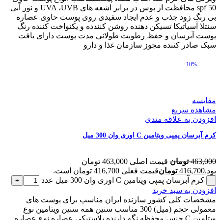
spf 50 محافظت از پوس در برابر اشعه های UVA ،UVB و نور آبی
بی رنگ زود جذب و عدم ایجاد سفیدی روی پوست حاوی عصاره
سنتلا آسیاتیکا تسیکن دهنده روشن کنندده و یکنواخت کننده رنگ
پوست آبرسان و حفظ رطوبت طولانی مدت پوست دارای بافت
سبک صادر کننده مجوز سازمان غذا و دارو
-10%
مقایسه
مشاهده سریع
افزودن به علاقه مندی
کرم آبرسان پمپی ویتامین C اوری وان 300 میل
463,000
تومان
قیمت اصلی 463,000 تومان
بود.
416,700
تومان
قیمت فعلی 416,700 تومان است.
کرم آبرسان پمپی ویتامین C اوری وان 300 میل عدد
افزودن به سبد خرید
مشخصات کلی کشور سازنده ایران مناسب برای پوست های
معمولی حجم (میل) 300 مناسب سنین همه سنین ویتامین نوع
ویتامین C جنس محفظه نگه دارنده پلاستیکی عصاره نوع عصاره