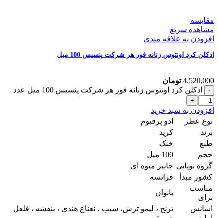
مقایسه
مشاهده سریع
افزودن به علاقه مندی
ادکلن کرد اونتوس زنانه فور هر شرکت پنسیس 100 میل
4,520,000
تومان
ادکلن کرد اونتوس زنانه فور هر شرکت پنسیس 100 میل عدد
افزودن به سبد خرید
نوع عطر
ادو پرفیوم
برند
کرید
طبع
خنک
حجم
100 میل
گروه بویایی
چایپر میوه ای
کشور مبدأ
فرانسه
مناسب
بانوان
برای
اسانس
ترنج ، لیمو ترش، سیب ، نعناع هندی ، بنفشه ، فلفل
اولیه
صورتی