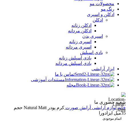
محصولات مو
رنگ مو
ادکلن و اسپری
ادکلن
ادکلن زنانه
ادکلن مردانه
اسپری بدن
اسپری زنانه
اسپری مردانه
بادی اسپلش
بادی اسپلش زنانه
بادی اسپلش مردانه
ابزار آرایشی
تماس با ما
مستندات آموزشی
مجله
شعبه حضوری ما
خانه
لوازم آرایشی
آرایش صورت
کرم پودر Natural Matt حجم
35میل ایزادورا
اتمام موجودی