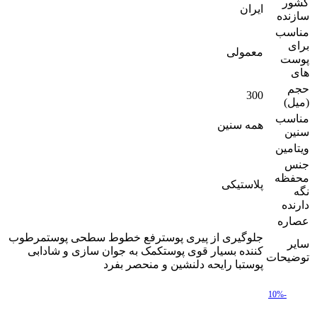
کشور
ایران
سازنده
مناسب
برای
معمولی
پوست
های
حجم
300
(میل)
مناسب
همه سنین
سنین
ویتامین
جنس
محفظه
پلاستیکی
نگه
دارنده
عصاره
جلوگیری از پیری پوسترفع خطوط سطحی پوستمرطوب
سایر
کننده بسیار قوی پوستکمک به جوان سازی و شادابی
توضیحات
پوستبا رایحه دلنشین و منحصر بفرد
-10%