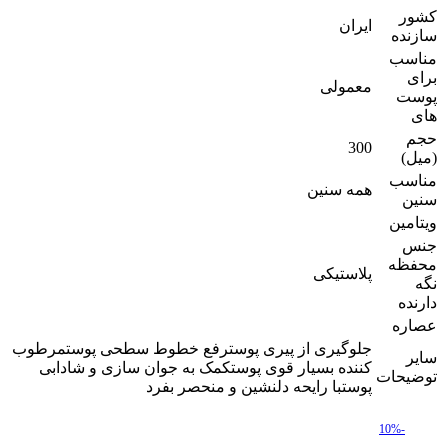
کشور
ایران
سازنده
مناسب
برای
معمولی
پوست
های
حجم
300
(میل)
مناسب
همه سنین
سنین
ویتامین
جنس
محفظه
پلاستیکی
نگه
دارنده
عصاره
جلوگیری از پیری پوسترفع خطوط سطحی پوستمرطوب
سایر
کننده بسیار قوی پوستکمک به جوان سازی و شادابی
توضیحات
پوستبا رایحه دلنشین و منحصر بفرد
-10%