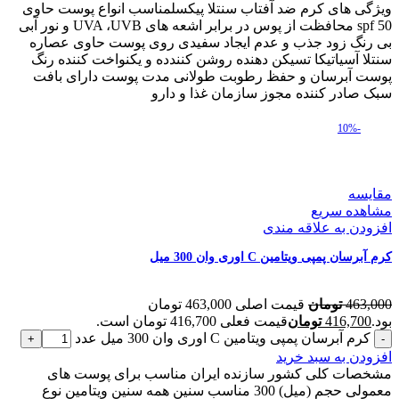
ویژگی های کرم ضد آفتاب سنتلا پیکسلمناسب انواع پوست حاوی
spf 50 محافظت از پوس در برابر اشعه های UVA ،UVB و نور آبی
بی رنگ زود جذب و عدم ایجاد سفیدی روی پوست حاوی عصاره
سنتلا آسیاتیکا تسیکن دهنده روشن کنندده و یکنواخت کننده رنگ
پوست آبرسان و حفظ رطوبت طولانی مدت پوست دارای بافت
سبک صادر کننده مجوز سازمان غذا و دارو
-10%
مقایسه
مشاهده سریع
افزودن به علاقه مندی
کرم آبرسان پمپی ویتامین C اوری وان 300 میل
463,000
تومان
قیمت اصلی 463,000 تومان
بود.
416,700
تومان
قیمت فعلی 416,700 تومان است.
کرم آبرسان پمپی ویتامین C اوری وان 300 میل عدد
افزودن به سبد خرید
مشخصات کلی کشور سازنده ایران مناسب برای پوست های
معمولی حجم (میل) 300 مناسب سنین همه سنین ویتامین نوع