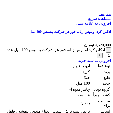
مقایسه
مشاهده سریع
افزودن به علاقه مندی
ادکلن کرد اونتوس زنانه فور هر شرکت پنسیس 100 میل
4,520,000
تومان
ادکلن کرد اونتوس زنانه فور هر شرکت پنسیس 100 میل عدد
افزودن به سبد خرید
نوع عطر
ادو پرفیوم
برند
کرید
طبع
خنک
حجم
100 میل
گروه بویایی
چایپر میوه ای
کشور مبدأ
فرانسه
مناسب
بانوان
برای
اسانس
ترنج ، لیمو ترش، سیب ، نعناع هندی ، بنفشه ، فلفل