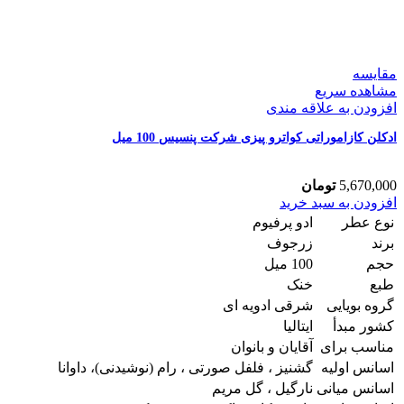
مقایسه
مشاهده سریع
افزودن به علاقه مندی
ادکلن کازاموراتی کواترو پیزی شرکت پنسیس 100 میل
5,670,000
تومان
ادکلن
افزودن به سبد خرید
کازاموراتی
نوع عطر
ادو پرفیوم
کواترو
برند
زرجوف
پیزی
حجم
100 میل
شرکت
طبع
خنک
پنسیس
100
گروه بویایی
شرقی ادویه ای
میل
کشور مبدأ
ایتالیا
عدد
مناسب برای
آقایان و بانوان
اسانس اولیه
گشنیز ، فلفل صورتی ، رام (نوشیدنی)، داوانا
اسانس میانی
نارگیل ، گل مریم