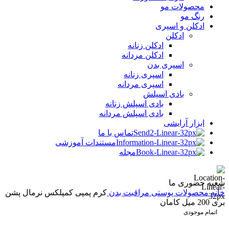
محصولات مو
رنگ مو
ادکلن و اسپری
ادکلن
ادکلن زنانه
ادکلن مردانه
اسپری بدن
اسپری زنانه
اسپری مردانه
بادی اسپلش
بادی اسپلش زنانه
بادی اسپلش مردانه
ابزار آرایشی
تماس با ما
مستندات آموزشی
مجله
شعبه حضوری ما
خانه
محصولات پوستی
مراقبت بدن
کرم پمپی کمپلکس نرمال پشن
بری 200 میل کامان
اتمام موجودی