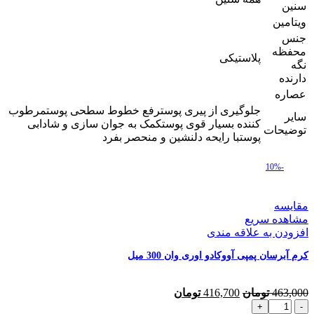
سنین
ویتامین
جنس
محفظه
پلاستیکی
نگه
دارنده
عصاره
جلوگیری از پیری پوسترفع خطوط سطحی پوستمرطوب
سایر
کننده بسیار قوی پوستکمک به جوان سازی و شادابی
توضیحات
پوستبا رایحه دلنشین و منحصر بفرد
-10%
مقایسه
مشاهده سریع
افزودن به علاقه مندی
کرم آبرسان پمپی آووکادو اوری وان 300 میل
قیمت
قیمت
463,000
تومان
416,700
تومان
کرم
اصلی
فعلی