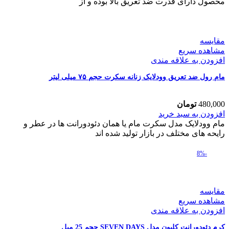
محصول دارای قدرت ضد تعریق بالا بوده و از
وودلایک
اسپید
درای
حجم
مقایسه
۷۵
مشاهده سریع
میلی
افزودن به علاقه مندی
لیتر
عدد
مام رول ضد تعریق وودلایک زنانه سکرت حجم ۷۵ میلی لیتر
480,000
تومان
مام
افزودن به سبد خرید
رول
مام وودلایک مدل سکرت مام یا همان دئودورانت ها در عطر و
ضد
رایحه های مختلف در بازار تولید شده اند
تعریق
وودلایک
-8%
زنانه
سکرت
حجم
۷۵
مقایسه
میلی
مشاهده سریع
لیتر
افزودن به علاقه مندی
عدد
کرم دئودورانت کلیون مدل SEVEN DAYS حجم 25 میل