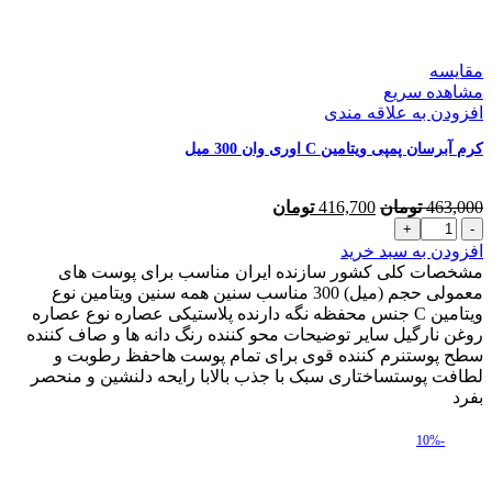
میلی
لیتر
عدد
مقایسه
مشاهده سریع
افزودن به علاقه مندی
کرم آبرسان پمپی ویتامین C اوری وان 300 میل
قیمت
قیمت
463,000
تومان
416,700
تومان
کرم
اصلی
فعلی
آبرسان
463,000 تومان
416,700 تومان
افزودن به سبد خرید
پمپی
بود.
است.
مشخصات کلی کشور سازنده ایران مناسب برای پوست های
ویتامین
معمولی حجم (میل) 300 مناسب سنین همه سنین ویتامین نوع
C
ویتامین C جنس محفظه نگه دارنده پلاستیکی عصاره نوع عصاره
اوری
روغن نارگیل سایر توضیحات محو کننده رنگ دانه ها و صاف کننده
وان
سطح پوستنرم کننده قوی برای تمام پوست هاحفظ رطوبت و
300
لطافت پوستساختاری سبک با جذب بالابا رایحه دلنشین و منحصر
میل
بفرد
عدد
-10%