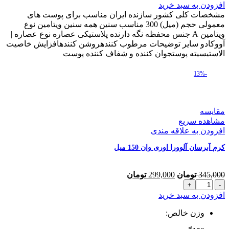
آبرسان
463,000 تومان
416,700 تومان
افزودن به سبد خرید
پمپی
بود.
است.
مشخصات کلی کشور سازنده ایران مناسب برای پوست های
آووکادو
معمولی حجم (میل) 300 مناسب سنین همه سنین ویتامین نوع
اوری
ویتامین A جنس محفظه نگه دارنده پلاستیکی عصاره نوع عصاره |
وان
آووکادو سایر توضیحات مرطوب کنندهروشن کنندهافزایش خاصیت
300
الاستیسیته پوستجوان کننده و شفاف کننده پوست
میل
عدد
-13%
مقایسه
مشاهده سریع
افزودن به علاقه مندی
کرم آبرسان آلوورا اوری وان 150 میل
قیمت
قیمت
345,000
تومان
299,000
تومان
کرم
اصلی
فعلی
آبرسان
345,000 تومان
299,000 تومان
افزودن به سبد خرید
آلوورا
بود.
است.
اوری
وزن خالص:
وان