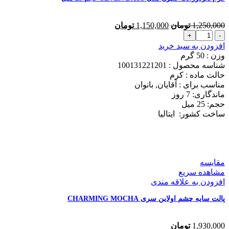
قیمت
قیمت
1,250,000
تومان
1,150,000
تومان
کرم
اصلی
فعلی
دئودورانت
1,250,000 تومان
1,150,000 تومان
افزودن به سبد خرید
کلیون
بود.
است.
وزن : 50
گرم
مدل
شناسه محصول :
100131221201
SEVEN
حالت ماده :
کرم
DAYS
مناسب برای :
آقایان, بانوان
حجم
ماندگاری: 7
روز
25
حجم: 25
میل
میل
ساخت کشور:
ایتالیا
عدد
مقایسه
مشاهده سریع
افزودن به علاقه مندی
پالت سایه چشم اولاین سری CHARMING MOCHA
1,930,000
تومان