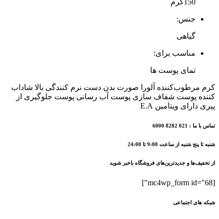
150گرم
150
میل
جنس:
عدد
گیاهی
مناسب برای:
تمای پوست ها
کرم مرطوب‌کننده آلورا صورت بدن دست نرم کنندگی بالا شاداب
کننده پوست شفاف سازی پوست آب رسانی پوست جلوگیری از
پیری دارای ویتامین E.A
تماس با ما : 021 8282 6000
شنبه تا پنج شنبه از ساعت 9:00 تا 24:00
از تخفیف‌ها و جدیدترین‌های فروشگاه باخبر شوید
[mc4wp_form id="68"]
شبکه های اجتماعی