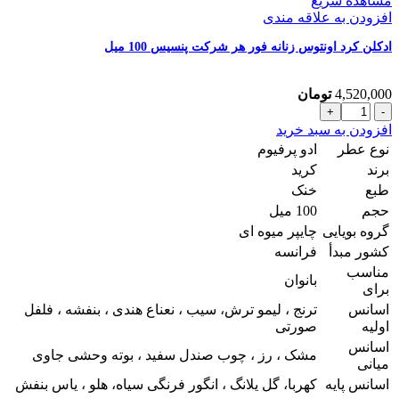
مشاهده سریع
افزودن به علاقه مندی
ادکلن کرد اونتوس زنانه فور هر شرکت پنسیس 100 میل
4,520,000
تومان
ادکلن
کرد
افزودن به سبد خرید
اونتوس
نوع عطر
ادو پرفیوم
زنانه
برند
کرید
فور
طبع
خنک
هر
حجم
100 میل
شرکت
پنسیس
گروه بویایی
چایپر میوه ای
100
کشور مبدأ
فرانسه
میل
مناسب
عدد
بانوان
برای
اسانس
ترنج ، لیمو ترش، سیب ، نعناع هندی ، بنفشه ، فلفل
اولیه
صورتی
اسانس
مشک ، رز ، چوب صندل سفید ، بوته وحشی جاوی
میانی
اسانس پایه
کهربا، گل یلانگ ، انگور فرنگی سیاه، هلو ، یاس بنفش