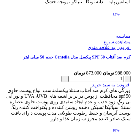
اسانس پایه
دانه تونکا ، تنباکو ، یونجه خشک
-12%
مقایسه
مشاهده سریع
افزودن به علاقه مندی
کرم ضد آفتاب SPF 50 پیکسل مدل Centella حجم 50 میلی لیتر
قیمت
قیمت
988,000
تومان
873,000
تومان
کرم
اصلی
فعلی
ضد
988,000 تومان
873,000 تومان
افزودن به سبد خرید
آفتاب
بود.
است.
ویژگی های کرم ضد آفتاب سنتلا پیکسلمناسب انواع پوست حاوی
SPF
spf 50 محافظت از پوس در برابر اشعه های UVA ،UVB و نور آبی
50
بی رنگ زود جذب و عدم ایجاد سفیدی روی پوست حاوی عصاره
پیکسل
سنتلا آسیاتیکا تسیکن دهنده روشن کنندده و یکنواخت کننده رنگ
مدل
پوست آبرسان و حفظ رطوبت طولانی مدت پوست دارای بافت
Centella
سبک صادر کننده مجوز سازمان غذا و دارو
حجم
50
-10%