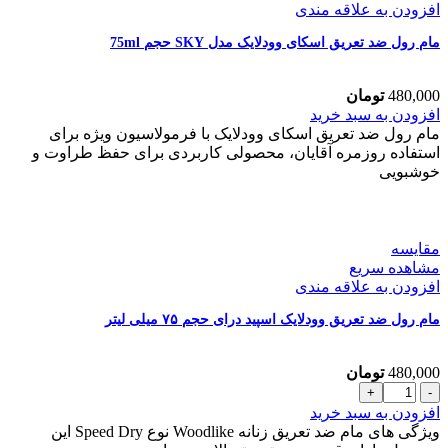
افزودن به علاقه مندی
مام رول ضد تعریق اسکای وودلایک مدل SKY حجم 75ml
480,000
تومان
مام
افزودن به سبد خرید
رول
مام رول ضد تعریق اسکای وودلایک با فرمولاسیون ویژه برای
ضد
استفاده روزمره آقایان، محصولی کاربردی برای حفظ طراوت و
تعریق
خوشبویی
اسکای
وودلایک
مدل
SKY
مقایسه
حجم
مشاهده سریع
75ml
افزودن به علاقه مندی
عدد
مام رول ضد تعریق وودلایک اسپید درای حجم ۷۵ میلی لیتر
480,000
تومان
مام
رول
افزودن به سبد خرید
ضد
ویژگی های مام ضد تعریق زنانه Woodlike نوع Speed Dry این
تعریق